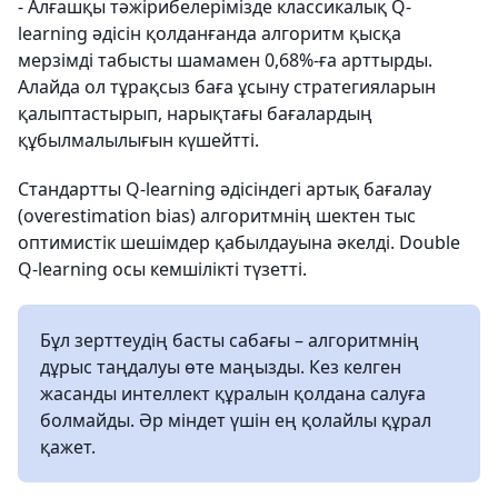
- Алғашқы тәжірибелерімізде классикалық Q-
learning әдісін қолданғанда алгоритм қысқа
мерзімді табысты шамамен 0,68%-ға арттырды.
Алайда ол тұрақсыз баға ұсыну стратегияларын
қалыптастырып, нарықтағы бағалардың
құбылмалылығын күшейтті.
Стандартты Q-learning әдісіндегі артық бағалау
(overestimation bias) алгоритмнің шектен тыс
оптимистік шешімдер қабылдауына әкелді. Double
Q-learning осы кемшілікті түзетті.
Бұл зерттеудің басты сабағы – алгоритмнің
дұрыс таңдалуы өте маңызды. Кез келген
жасанды интеллект құралын қолдана салуға
болмайды. Әр міндет үшін ең қолайлы құрал
қажет.