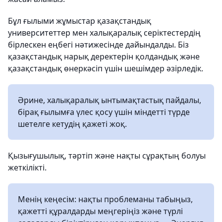
Бұл ғылыми жұмыстар қазақстандық
университеттер мен халықаралық серіктестердің
бірлескен еңбегі нәтижесінде дайындалды. Біз
қазақстандық нарық деректерін қолдандық және
қазақстандық өнеркәсіп үшін шешімдер әзірледік.
Әрине, халықаралық ынтымақтастық пайдалы,
бірақ ғылымға үлес қосу үшін міндетті түрде
шетелге кетудің қажеті жоқ.
Қызығушылық, тәртіп және нақты сұрақтың болуы
жеткілікті.
Менің кеңесім: нақты проблеманы табыңыз,
қажетті құралдарды меңгеріңіз және түрлі