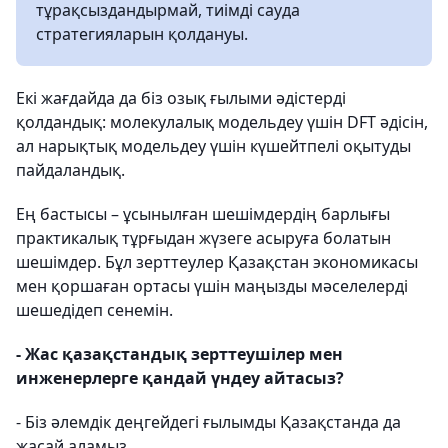
тұрақсыздандырмай, тиімді сауда
стратегияларын қолдануы.
Екі жағдайда да біз озық ғылыми әдістерді
қолдандық: молекулалық модельдеу үшін DFT әдісін,
ал нарықтық модельдеу үшін күшейтпелі оқытуды
пайдаландық.
Ең бастысы – ұсынылған шешімдердің барлығы
практикалық тұрғыдан жүзеге асыруға болатын
шешімдер. Бұл зерттеулер Қазақстан экономикасы
мен қоршаған ортасы үшін маңызды мәселелерді
шешедідеп сенемін.
- Жас қазақстандық зерттеушілер мен
инженерлерге қандай үндеу айтасыз?
- Біз әлемдік деңгейдегі ғылымды Қазақстанда да
жасай аламыз.