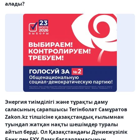
алады?
Энергия тиімділігі және тұрақты даму
саласының сарапшысы Тегінболат Самұратов
Zakon.kz тілшісіне қазақстандық ғылымнан
туындап жатқан нақты шешімдер туралы
айтып берді. Ол Қазақстандағы Дүниежүзілік
Банк пен БҰҰ Даму бағдарламасының