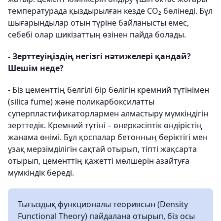
температурада қыздырылған кезде CO₂ бөлінеді. Бұл
шығарындылар отын түріне байланысты емес,
себебі олар шикізаттың өзінен пайда болады.
- Зерттеуіңіздің негізгі нәтижелері қандай?
Шешім неде?
- Біз цементтің белгілі бір бөлігін кремний түтінімен
(silica fume) және поликарбоксилатты
суперпластификаторлармен алмастыру мүмкіндігін
зерттедік. Кремний түтіні – өнеркәсіптік өндірістің
жанама өнімі. Бұл қоспалар бетонның беріктігі мен
ұзақ мерзімділігін сақтай отырып, тіпті жақсарта
отырып, цементтің қажетті мөлшерін азайтуға
мүмкіндік береді.
Тығыздық функционалы теориясын (Density
Functional Theory) пайдалана отырып, біз осы