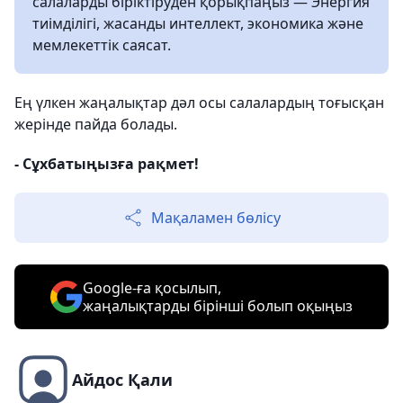
салаларды біріктіруден қорықпаңыз — Энергия
тиімділігі, жасанды интеллект, экономика және
мемлекеттік саясат.
Ең үлкен жаңалықтар дәл осы салалардың тоғысқан
жерінде пайда болады.
- Сұхбатыңызға рақмет!
Мақаламен бөлісу
Google-ға қосылып,
жаңалықтарды бірінші болып оқыңыз
Айдос Қали