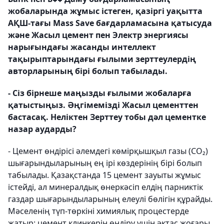
жобаларында жұмыс істеген, қазіргі уақытта
АҚШ-тағы Mass Save бағдарламасына қатысуда
және Жасыл цемент пен Электр энергиясы
нарығындағы жасанды интеллект
тақырыптарындағы ғылыми зерттеулердің
авторларының бірі болып табылады.
- Сіз бірнеше маңызды ғылыми жобаларға
қатыстыңыз. Әңгімемізді Жасыл цементтен
бастасақ. Неліктен Зерттеу тобы дәл цементке
назар аударды?
- Цемент өндірісі әлемдегі көмірқышқыл газы (CO₂)
шығарындыларының ең ірі көздерінің бірі болып
табылады. Қазақстанда 15 цемент зауыты жұмыс
істейді, ал минералдық өнеркәсіп елдің парниктік
газдар шығарындыларының елеулі бөлігін құрайды.
Мәселенің түп-төркіні химиялық процестерде
жатыр: цемент клинкерін өндіру үшін әктас жоғары