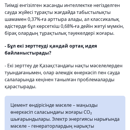
Тиімді енгізілген жасанды интеллектке негізделген
сауда жүйесі тұрақты жағдайда табыстылықты
шамамен 0,37%-ға арттыра алады, ал классикалық
әдістерде бұл көрсеткіш 0,68%-ға дейін жетуі мүмкін,
бірақ олардың тұрақтылық тәуекелдері жоғары.
- Бұл екі зерттеуді қандай ортақ идея
байланыстырады?
- Екі зерттеу де Қазақстандағы нақты мәселелерден
туындағанымен, олар әлемдік өнеркәсіп пен сауда
салаларында кеңінен танылған проблемаларды
қарастырады.
Цемент өндірісінде мәселе – маңызды
өнеркәсіп саласындағы жоғары CO₂
шығарындылары. Электр энергиясы нарығында
мәселе – генераторлардың нарықты