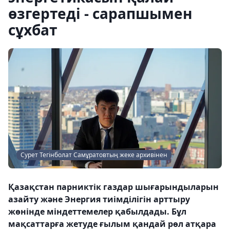
өзгертеді - сарапшымен
сұхбат
Сурет Тегінболат Самұратовтың жеке архивінен
Қазақстан парниктік газдар шығарындыларын
азайту және Энергия тиімділігін арттыру
жөнінде міндеттемелер қабылдады. Бұл
мақсаттарға жетуде ғылым қандай рөл атқара