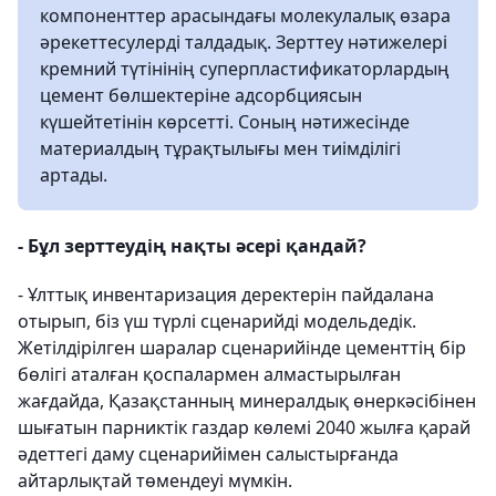
компоненттер арасындағы молекулалық өзара
әрекеттесулерді талдадық. Зерттеу нәтижелері
кремний түтінінің суперпластификаторлардың
цемент бөлшектеріне адсорбциясын
күшейтетінін көрсетті. Соның нәтижесінде
материалдың тұрақтылығы мен тиімділігі
артады.
- Бұл зерттеудің нақты әсері қандай?
- Ұлттық инвентаризация деректерін пайдалана
отырып, біз үш түрлі сценарийді модельдедік.
Жетілдірілген шаралар сценарийінде цементтің бір
бөлігі аталған қоспалармен алмастырылған
жағдайда, Қазақстанның минералдық өнеркәсібінен
шығатын парниктік газдар көлемі 2040 жылға қарай
әдеттегі даму сценарийімен салыстырғанда
айтарлықтай төмендеуі мүмкін.