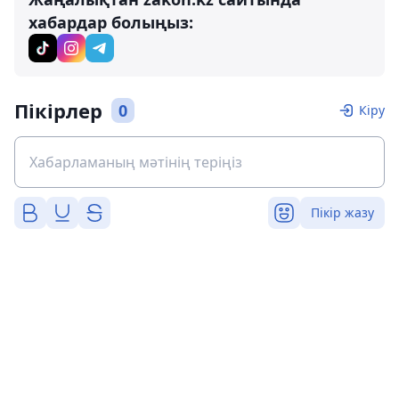
хабардар болыңыз:
Пікірлер
0
Кіру
Пікір жазу