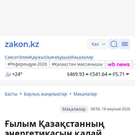
Қаз
Саясат
Әлем
Қаржы
Оқиға
Құқық
Мақалалар
#Референдум-2026
#Қазақстан мақтанышы
+24°
$
469.93
€
541.64
₽
5.71
Басты
Барлық жаңалықтар
Мақалалар
Мақалалар
08:56, 18 маусым 2026
Ғылым Қазақстанның
энергетикасын қалай