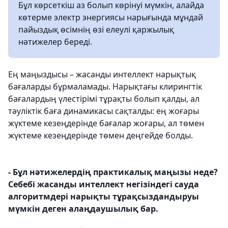
Бұл көрсеткіш аз болып көрінуі мүмкін, алайда
көтерме электр энергиясы нарығында мұндай
пайыздық өсімнің өзі елеулі қаржылық
нәтижелер береді.
Ең маңыздысы – жасанды интеллект нарықтық
бағаларды бұрмаламады. Нарықтағы клирингтік
бағалардың үлестірімі тұрақты болып қалды, ал
тәуліктік баға динамикасы сақталды: ең жоғары
жүктеме кезеңдерінде бағалар жоғары, ал төмен
жүктеме кезеңдерінде төмен деңгейде болды.
- Бұл нәтижелердің практикалық маңызы неде?
Себебі жасанды интеллект негізіндегі сауда
алгоритмдері нарықты тұрақсыздандыруы
мүмкін деген алаңдаушылық бар.