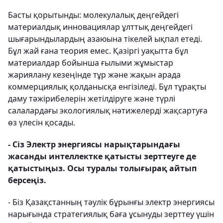
Басты қорытынды: молекулалық деңгейдегі
материалдық инновациялар ұлттық деңгейдегі
шығарындылардың азаюына тікелей ықпал етеді.
Бұл жай ғана теория емес. Қазіргі уақытта бұл
материалдар бойынша ғылыми жұмыстар
жариялану кезеңінде тұр және жақын арада
коммерциялық қолданысқа енгізіледі. Бұл тұрақты
даму тәжірибелерін жетілдіруге және түрлі
салалардағы экологиялық нәтижелерді жақсартуға
өз үлесін қосады.
- Сіз Электр энергиясы нарықтарындағы
жасанды интеллектке қатысты зерттеуге де
қатыстыңыз. Осы туралы толығырақ айтып
берсеңіз.
- Біз Қазақстанның тәулік бұрынғы электр энергиясы
нарығында стратегиялық баға ұсынуды зерттеу үшін