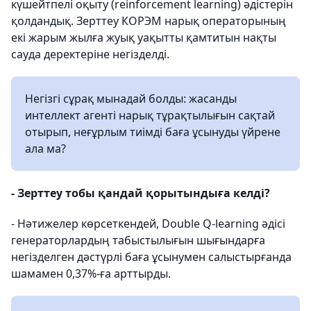
күшейтпелі оқыту (reinforcement learning) әдістерін
қолдандық. Зерттеу КОРЭМ нарық операторының
екі жарым жылға жуық уақытты қамтитын нақты
сауда деректеріне негізделді.
Негізгі сұрақ мынадай болды: жасанды
интеллект агенті нарық тұрақтылығын сақтай
отырып, неғұрлым тиімді баға ұсынуды үйрене
ала ма?
- Зерттеу тобы қандай қорытындыға келді?
- Нәтижелер көрсеткендей, Double Q-learning әдісі
генераторлардың табыстылығын шығындарға
негізделген дәстүрлі баға ұсынумен салыстырғанда
шамамен 0,37%-ға арттырды.