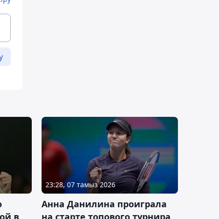
у
23:28, 07 тамыз 2026
о
Анна Данилина проиграла
ой в
на старте топового турнира