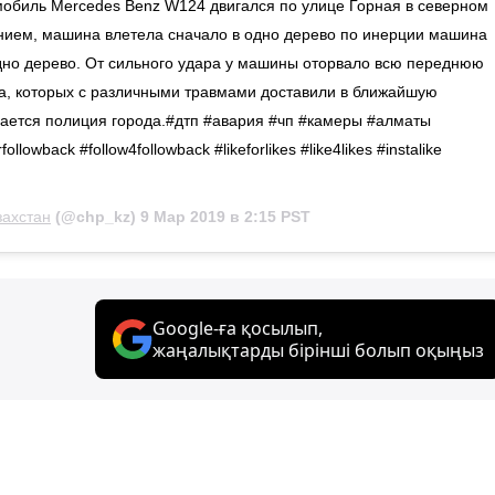
омобиль Mercedes Benz W124 двигался по улице Горная в северном
ением, машина влетела сначало в одно дерево по инерции машина
дно дерево. От сильного удара у машины оторвало всю переднюю
ра, которых с различными травмами доставили в ближайшую
ается полиция города.#дтп #авария #чп #камеры #алматы
ollowback #follow4followback #likeforlikes #like4likes #instalike
захстан
(@chp_kz)
9 Мар 2019 в 2:15 PST
Google-ға қосылып,
жаңалықтарды бірінші болып оқыңыз