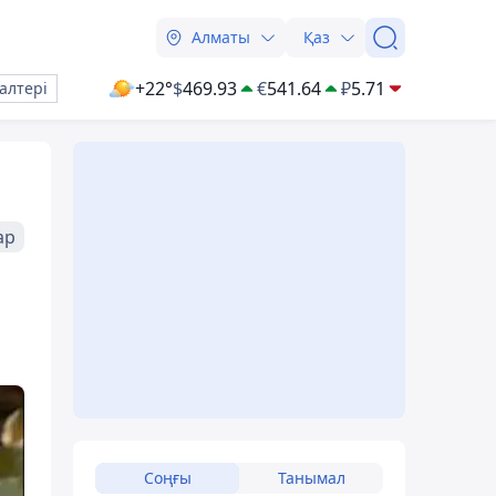
Алматы
Қаз
+22°
$
469.93
€
541.64
₽
5.71
алтері
ар
Соңғы
Танымал