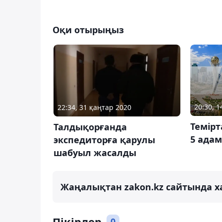
Оқи отырыңыз
20:30, 
22:34, 31 қаңтар 2020
Темірт
Талдықорғанда
5 ада
экспедиторға қарулы
шабуыл жасалды
Жаңалықтан zakon.kz сайтында х
Пікірлер
0