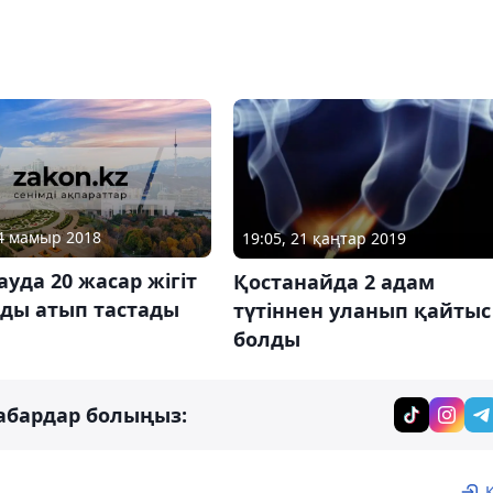
14 мамыр 2018
19:05, 21 қаңтар 2019
ауда 20 жасар жігіт
Қостанайда 2 адам
мды атып тастады
түтіннен уланып қайтыс
болды
абардар болыңыз: