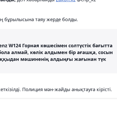
ың бұрылысына таяу жерде болды.
enz W124 Горная көшесімен солтүстік бағытта
бола алмай, көлік алдымен бір ағашқа, сосын
соққыдан мәшиненің алдыңғы жағынан түк
еткізілді. Полиция мән-жайды анықтауға кірісті.