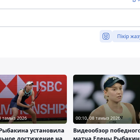
Пікір жаз
08 тамыз 2026
00:10, 08 тамыз 2026
 Рыбакина установила
Видеообзор победног
льное достижение на
матча Елены Рыбакин