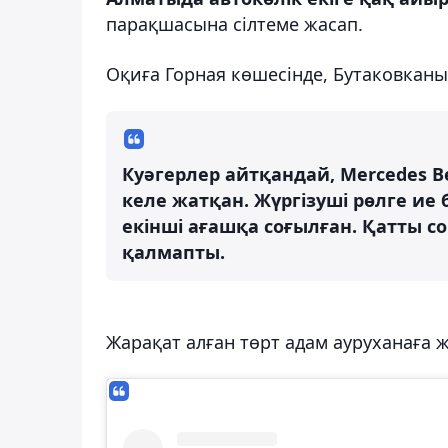
парақшасына сілтеме жасап.
Оқиға Горная көшесінде, Бутаковкан
Куәгерлер айтқандай, Mercedes B
келе жатқан. Жүргізуші рөлге ие 
екінші ағашқа соғылған. Қатты 
қалмапты.
Жарақат алған төрт адам ауруханаға ж