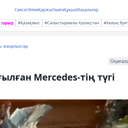
Саясат
Әлем
Қаржы
Оқиға
Құқық
Мақалалар
#Қазақмыс
#Салыстырмалы Қазақстан
#Халық бухг
лы жаңалықтар
Оқиғал
ылған Mercedes-тің түгі