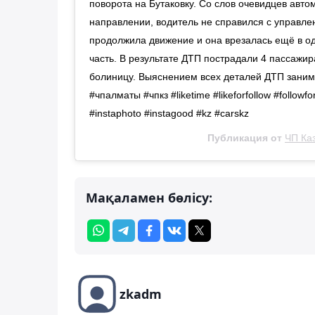
поворота на Бутаковку. Со слов очевидцев авт
направлении, водитель не справился с управл
продолжила движение и она врезалась ещё в о
часть. В результате ДТП пострадали 4 пассажи
болиницу. Выяснением всех деталей ДТП заним
#чпалматы #чпкз #liketime #likeforfollow #followforf
#instaphoto #instagood #kz #carskz
Публикация от
ЧП Ка
Мақаламен бөлісу:
zkadm