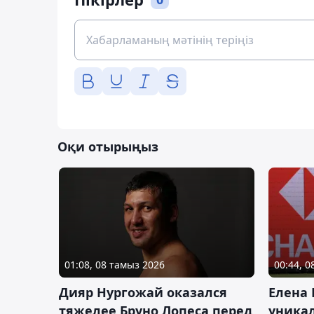
Оқи отырыңыз
01:08, 08 тамыз 2026
00:44, 
Дияр Нургожай оказался
Елена
тяжелее Бруно Лопеса перед
уника