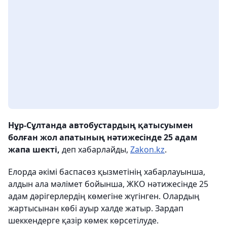
Нұр-Сұлтанда автобустардың қатысуымен
болған жол апатының нәтижесінде 25 адам
жапа шекті,
деп хабарлайды,
Zakon.kz
.
Елорда әкімі баспасөз қызметінің хабарлауынша,
алдын ала мәлімет бойынша, ЖКО нәтижесінде 25
адам дәрігерлердің көмегіне жүгінген. Олардың
жартысынан көбі ауыр халде жатыр. Зардап
шеккендерге қазір көмек көрсетілуде.