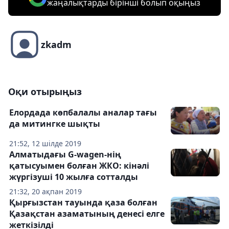
жаңалықтарды бірінші болып оқыңыз
zkadm
Оқи отырыңыз
Елордада көпбалалы аналар тағы
да митингке шықты
21:52, 12 шілде 2019
Алматыдағы G-wagen-нің
қатысуымен болған ЖКО: кінәлі
жүргізуші 10 жылға сотталды
21:32, 20 ақпан 2019
Қырғызстан тауында қаза болған
Қазақстан азаматының денесі елге
жеткізілді