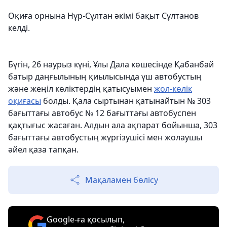
Оқиға орнына Нұр-Сұлтан әкімі бақыт Сұлтанов
келді.
Бүгін, 26 наурыз күні, Ұлы Дала көшесінде Қабанбай
батыр даңғылының қиылысында үш автобустың
және жеңіл көліктердің қатысуымен
жол-көлік
оқиғасы
болды. Қала сыртынан қатынайтын № 303
бағыттағы автобус № 12 бағыттағы автобуспен
қақтығыс жасаған. Алдын ала ақпарат бойынша, 303
бағыттағы автобустың жүргізушісі мен жолаушы
әйел қаза тапқан.
Мақаламен бөлісу
Google-ға қосылып,