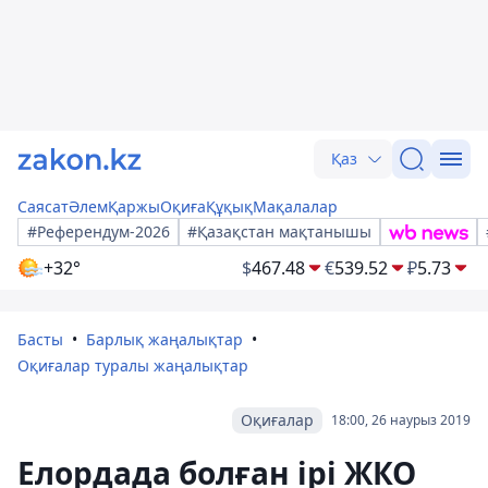
Қаз
Саясат
Әлем
Қаржы
Оқиға
Құқық
Мақалалар
#Референдум-2026
#Қазақстан мақтанышы
+32°
$
467.48
€
539.52
₽
5.73
Басты
Барлық жаңалықтар
Оқиғалар туралы жаңалықтар
Оқиғалар
18:00, 26 наурыз 2019
Елордада болған ірі ЖКО