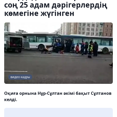
соң 25 адам дәрігерлердің
көмегіне жүгінген
видео кадры
Оқиға орнына Нұр-Сұлтан әкімі бақыт Сұлтанов
келді.