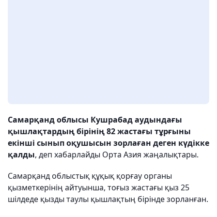
Самарқанд облысы Кушрабад аудындағы
қышлақтардың бірінің 82 жастағы тұрғыны
екінші сынып оқушысын зорлаған деген күдікке
қалды
, деп хабарлайды Орта Азия жаңалықтары.
Самарқанд облыстық құқық қорғау органы
қызметкерінің айтуынша, тоғыз жастағы қыз 25
шілдеде қызды таулы қышлақтың бірінде зорланған.