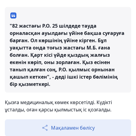
"82 жастағы Р.О. 25 шілдеде тауда
орналасқан ауылдағы үйіне бақша суғаруға
барған. Ол көршінің үйіне кірген. Бұл
уақытта онда тоғыз жастағы М.Б. ғана
болған. Қарт кісі үйде қыздың жалғыз
екенін көріп, оны зорлаған. Қыз есінен
танып қалған соң, Р.О. қылмыс орнынан
қашып кеткен", - деді ішкі істер бөлімінің
бір қызметкері.
Қызға медициналық көмек көрсетілді. Күдікті
ұсталды, оған қарсы қылмыстық іс қозғалды.
Мақаламен бөлісу