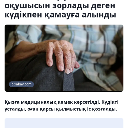
оқушысын зорлады деген
күдікпен қамауға алынды
рixabay.com
Қызға медициналық көмек көрсетілді. Күдікті
ұсталды, оған қарсы қылмыстық іс қозғалды.