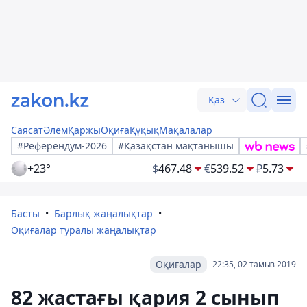
Қаз
Саясат
Әлем
Қаржы
Оқиға
Құқық
Мақалалар
#Референдум-2026
#Қазақстан мақтанышы
+23°
$
467.48
€
539.52
₽
5.73
Басты
Барлық жаңалықтар
Оқиғалар туралы жаңалықтар
Оқиғалар
22:35, 02 тамыз 2019
82 жастағы қария 2 сынып