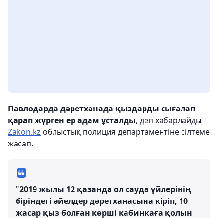
Павлодарда дәретханада қыздарды сығалап
қарап жүрген ер адам ұсталды
, деп хабарлайды
Zakon.kz
облыстық полиция департаментіне сілтеме
жасап.
"2019 жылы 12 қазанда ол сауда үйлерінің
біріндегі әйелдер дәретханасына кіріп, 10
жасар қыз болған көрші кабинкаға қолын