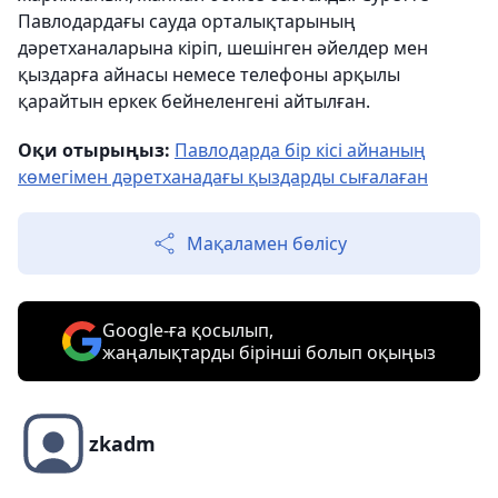
Павлодардағы сауда орталықтарының
дәретханаларына кіріп, шешінген әйелдер мен
қыздарға айнасы немесе телефоны арқылы
қарайтын еркек бейнеленгені айтылған.
Оқи отырыңыз:
Павлодарда бір кісі айнаның
көмегімен дәретханадағы қыздарды сығалаған
Мақаламен бөлісу
Google-ға қосылып,
жаңалықтарды бірінші болып оқыңыз
zkadm