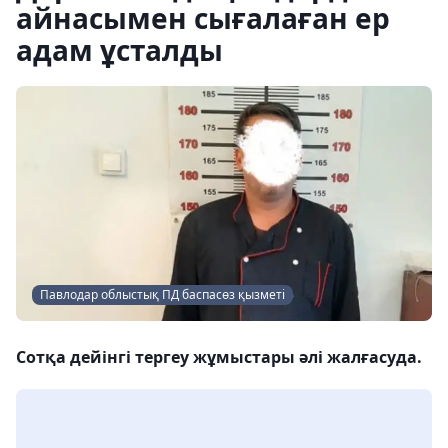
айнасымен сығалаған ер
адам ұсталды
Павлодар облыстық ПД баспасөз қызметі
Сотқа дейінгі тергеу жұмыстары әлі жалғасуда.