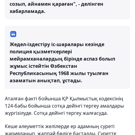
созып, айнамен қараған", - делінген
хабарламада.
Жедел-іздестіру іс-шаралары кезінде
полиция қызметкерлері
мейрамханалардың бірінде аспаз болып
жұмыс істейтін Өзбекстан
Республикасының 1968 жылы туылған
азаматын анықтап, ұстады.
Аталған факті бойынша ҚР Қылмыстық кодексінің
124-бабы бойынша сотқа дейінгі тергеу амалдары
жүргізілуде. Сотқа дейінгі тергеу жалғасуда.
Кеше әлеуметтік желілерде ер адамның суреті
жарияланып, жаппай бөлісе басталды. Суретте