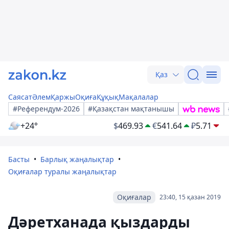
Қаз
Саясат
Әлем
Қаржы
Оқиға
Құқық
Мақалалар
#Референдум-2026
#Қазақстан мақтанышы
+24°
$
469.93
€
541.64
₽
5.71
Басты
Барлық жаңалықтар
Оқиғалар туралы жаңалықтар
Оқиғалар
23:40, 15 қазан 2019
Дәретханада қыздарды