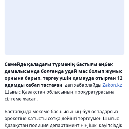
Семейде қаладағы түрменің бастығы еңбек
демалысында болғанда удай мас болып жұмыс
орнына барып, тергеу үшін қамауда отырған 12
адамды сабап тастаған
, деп хабарлайды
Zakon.kz
Шығыс Қазақстан облысының прокуратурасына
сілтеме жасап.
Бастапқыда мекеме басшысының бұл оспадарсыз
әрекетіне қатысты сотқа дейінгі тергеумен Шығыс
Қазақстан полиция департаментінің ішкі қауіпсіздік