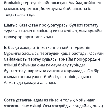
бөлімінің тергеушісі айналысқан. Алайда, кейіннен
қылмыс құрамның болмауына байланысты іс
тоқтатылған еді.
Шығыс Қазақстан прокуратурасы бұл істі тоқтату
туралы заңсыз шешімнің көзін жойып, оны арнайы
прокурорларға тапсырды.
Іс басқа жаққа өтіп кеткеннен кейін түрменің
бұрынғы басшысы тергеуден қаша бастады. Осыған
байланысты тергеу судьясы арнайы прокурордың
өтініші бойынша оны қамауға алу түріндегі
бұлтартпау шарасына санкция жариялады. Ол бір
жылдан астам уақыт бойы іздестіріліп, ақыры
Алматыда қамауға алынды.
Сотта ұсталған адам өз кінәсін толық мойындап,
жасаған ісіне өкінді. Осы жағдайды, сондай-ақ оның