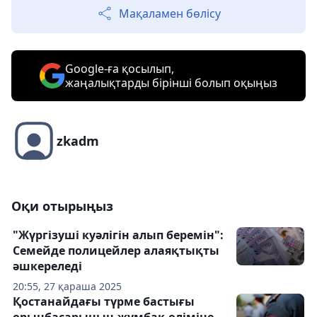
Мақаламен бөлісу
Google-ға қосылып,
жаңалықтарды бірінші болып оқыңыз
zkadm
Оқи отырыңыз
"Жүргізуші куәлігін алып беремін":
Семейде полицейлер алаяқтықты
әшкереледі
20:55, 27 қараша 2025
Қостанайдағы түрме бастығы