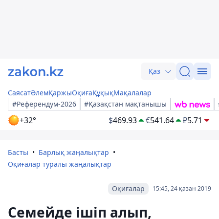
Қаз
Саясат
Әлем
Қаржы
Оқиға
Құқық
Мақалалар
#Референдум-2026
#Қазақстан мақтанышы
+32°
$
469.93
€
541.64
₽
5.71
Басты
Барлық жаңалықтар
Оқиғалар туралы жаңалықтар
Оқиғалар
15:45, 24 қазан 2019
Семейде ішіп алып,