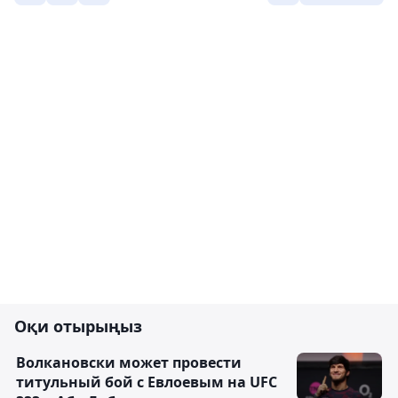
Оқи отырыңыз
Волкановски может провести
титульный бой с Евлоевым на UFC