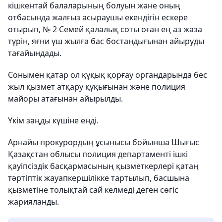
кішкентай балаларының болуын және оның
отбасында жалғыз асыраушы екендігін ескере
отырып, № 2 Семей қалалық соты оған ең аз жаза
түрін, яғни үш жылға бас бостандығынан айыруды
тағайындады.
Сонымен қатар ол құқық қорғау органдарында бес
жыл қызмет атқару құқығынан және полиция
майоры атағынан айырылды.
Үкім заңды күшіне енді.
Арнайы прокурордың ұсынысы бойынша Шығыс
Қазақстан облысы полиция департаменті ішкі
қауіпсіздік басқармасының қызметкерлері қатаң
тәртіптік жауапкершілікке тартылып, басшына
қызметіне толықтай сай келмеді деген сөгіс
жарияланды.