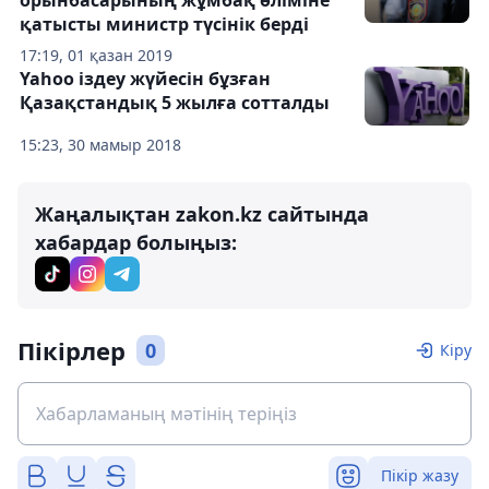
орынбасарының жұмбақ өліміне
қатысты министр түсінік берді
17:19, 01 қазан 2019
Yahoo іздеу жүйесін бұзған
Қазақстандық 5 жылға сотталды
15:23, 30 мамыр 2018
Жаңалықтан zakon.kz сайтында
хабардар болыңыз:
Пікірлер
0
Кіру
Пікір жазу