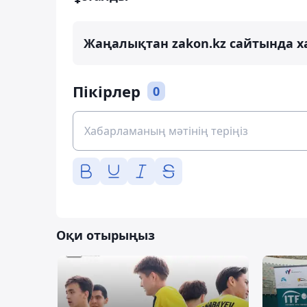
Жаңалықтан zakon.kz сайтында х
Пікірлер
0
Оқи отырыңыз