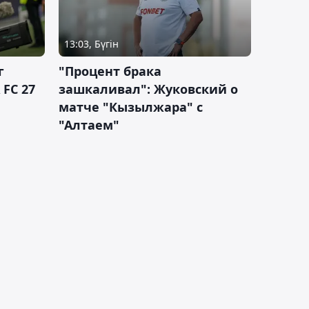
13:03, Бүгін
г
"Процент брака
 FC 27
зашкаливал": Жуковский о
матче "Кызылжара" с
"Алтаем"