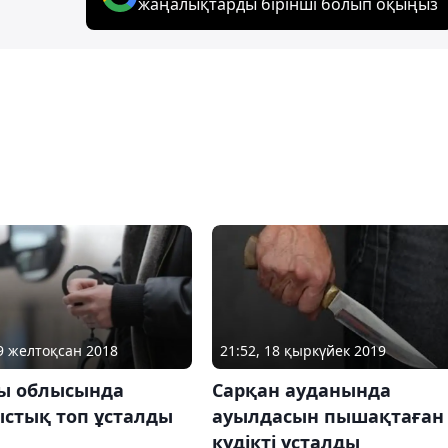
жаңалықтарды бірінші болып оқыңыз
19 желтоқсан 2018
21:52, 18 қыркүйек 2019
ы облысында
Сарқан ауданында
стық топ ұсталды
ауылдасын пышақтаған
күдікті ұсталды