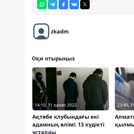
zkadm
Оқи отырыңыз
14:10, 31 қазан 2022
23:40, 
Ақтөбе клубындағы екі
Алмат
адамның өлімі: 13 күдікті
қылмы
ұсталды