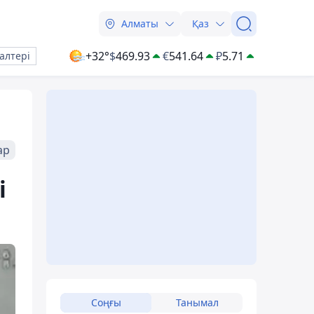
Алматы
Қаз
+32°
$
469.93
€
541.64
₽
5.71
алтері
ар
і
Соңғы
Танымал