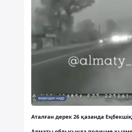
видеодан кадр
Аталған дерек 26 қазанда Еңбекші
Алматы облысында полиция қызмет