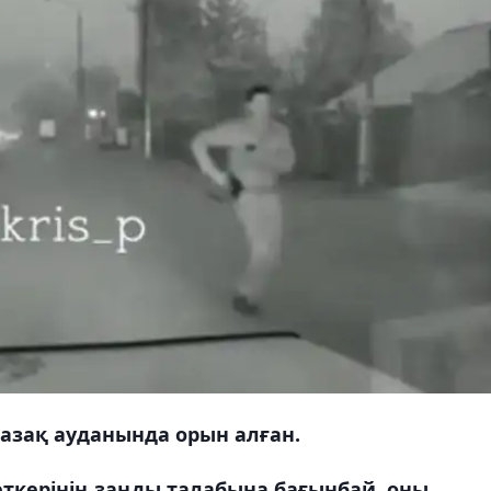
қазақ ауданында орын алған.
керінің заңды талабына бағынбай, оны