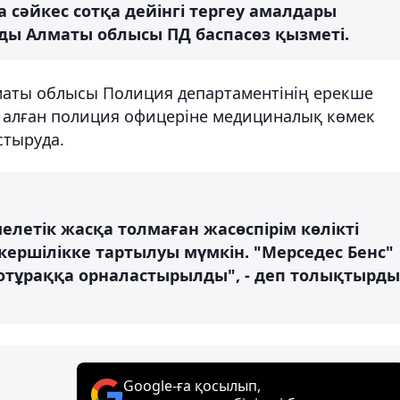
 сәйкес сотқа дейінгі тергеу амалдары
айды Алматы облысы ПД баспасөз қызметі.
маты облысы Полиция департаментінің ерекше
 алған полиция офицеріне медициналық көмек
стыруда.
елетік жасқа толмаған жасөспірім көлікті
кершілікке тартылуы мүмкін. "Мерседес Бенс"
втотұраққа орналастырылды", - деп толықтырды
Google-ға қосылып,