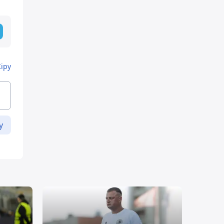
Кіру
у