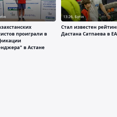
үгін
13:26, Бүгін
азахстанских
Стал известен рейтин
истов проиграли в
Дастана Сатпаева в EA
фикации
нджера" в Астане