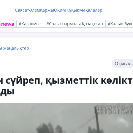
Саясат
Әлем
Қаржы
Оқиға
Құқық
Мақалалар
#Қазақмыс
#Салыстырмалы Қазақстан
#Халық бухг
лы жаңалықтар
Оқиғал
 сүйреп, қызметтік көлікт
лды