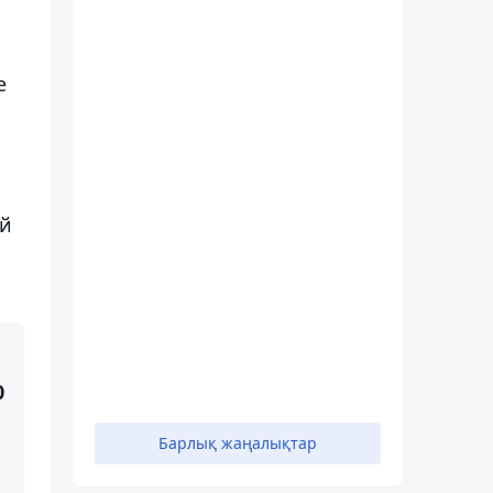
е
ай
0
Барлық жаңалықтар