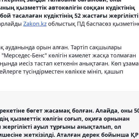
ының қызметтік автокөлігін соққан күдіктінің
ой тасалаған күдіктінің 52 жастағы жергілікті
арлайды
Zakon.kz
облыстық ПД баспасөз қызметін
ақ ауданында орын алған. Тәртіп сақшылары
"Мерседес-Бенс" көлігін кәмелет жасқа толмаған
ында иесіз тастап кеткенін анықтаған. Көп ұзам
ейлерге түсіндірместен көлікке мініп, қашып
рекетіне бөгет жасамақ болған. Алайда, оны 5
дің қызметтік көлігін соғып, оқиға орнынан
ы жергілікті ауыл тұрғыны анықталып, ол
мшесіне жеткізілді. Аталған дерек бойынша ҚР