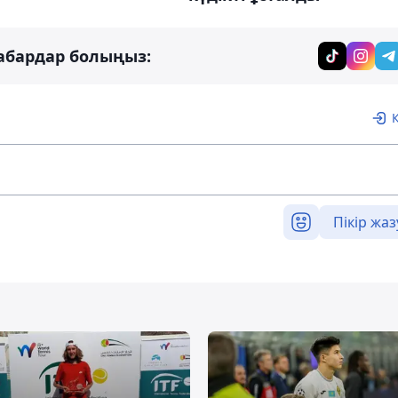
абардар болыңыз:
Пікір жаз