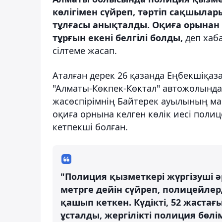
көлігімен сүйреп, тәртіп сақшылар
тұлғасы анықталды. Оқиға орынан б
тұрғын екені белгілі болды,
деп хаб
сілтеме жасап.
Аталған дерек 26 қазанда Еңбекшіқаз
"Алматы-Көкпек-Көктал" автожолында 
жасөспірімнің Байтерек ауылының маң
оқиға орнына келген көлік иесі полиц
кетпекші болған.
"Полиция қызметкері жүргізуші ә
метрге дейін сүйреп, полицейлер
қашып кеткен. Күдікті, 52 жастағ
ұсталды, жергілікті полиция бөлі