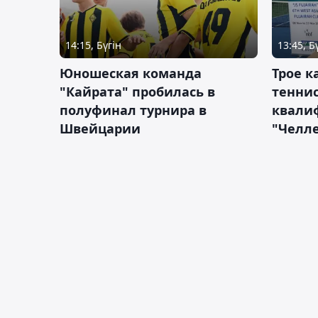
14:15, Бүгін
13:45, Б
Юношеская команда
Трое к
"Кайрата" пробилась в
теннис
полуфинал турнира в
квали
Швейцарии
"Челле