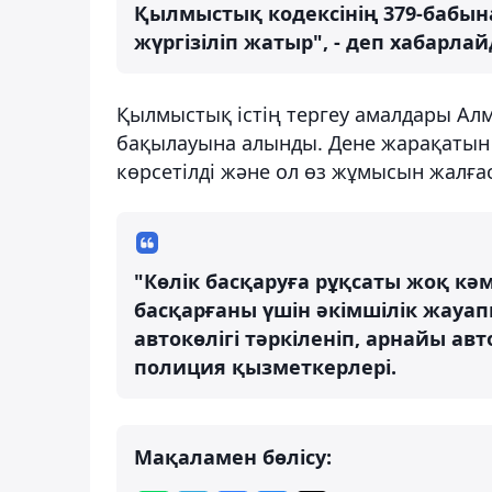
Қылмыстық кодексінің 379-бабына
жүргізіліп жатыр", - деп хабарл
Қылмыстық істің тергеу амалдары Ал
бақылауына алынды. Дене жарақатын
көрсетілді және ол өз жұмысын жалға
"Көлік басқаруға рұқсаты жоқ кәм
басқарғаны үшін әкімшілік жауап
автокөлігі тәркіленіп, арнайы а
полиция қызметкерлері.
Мақаламен бөлісу: