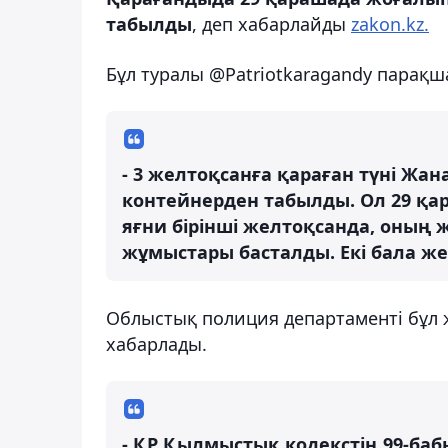
табылды
, деп хабарлайды
zakon.kz.
Бұл туралы @Patriotkaragandy парақ
- 3 желтоқсанға қараған түні Жан
контейнерден табылды. Ол 29 қар
яғни бірінші желтоқсанда, оның ж
жұмыстары басталды. Екі бала же
Облыстық полиция департаменті бұл ж
хабарлады.
- ҚР Қылмыстық кодекстің 99-баб