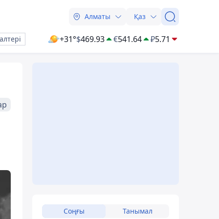
Алматы
Қаз
+31°
$
469.93
€
541.64
₽
5.71
алтері
ар
Соңғы
Танымал