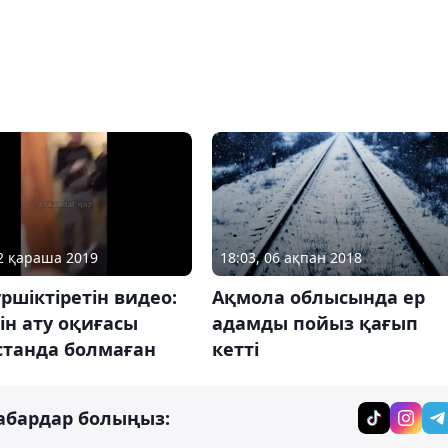
12 қараша 2019
18:03, 06 ақпан 2018
ршіктіретін видео:
Ақмола облысында ер
ін ату оқиғасы
адамды пойыз қағып
станда болмаған
кетті
абардар болыңыз: