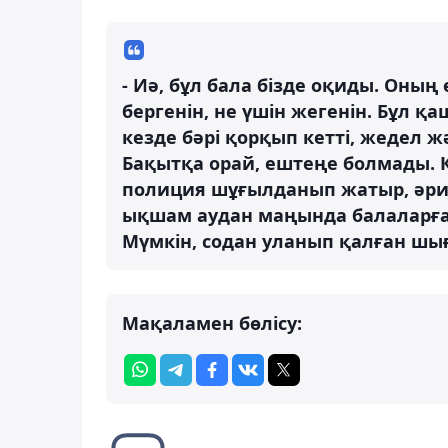
- Иә, бұл бала бізде оқиды. Оның
бергенін, не үшін жегенін. Бұл 
кезде бәрі қорқып кетті, жедел 
Бақытқа орай, ештеңе болмады. Қа
полиция шұғылданып жатыр, әрине
ықшам аудан маңында балаларға 
Мүмкін, содан уланып қалған шыға
Мақаламен бөлісу: