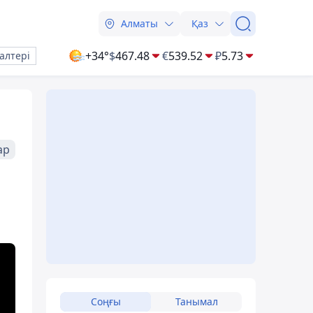
Алматы
Қаз
+34°
$
467.48
€
539.52
₽
5.73
алтері
ар
Соңғы
Танымал