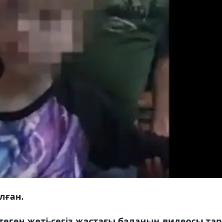
лған.
теген жеті-сегіз жастағы баланың видеосы та