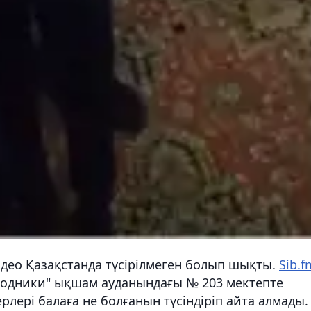
видео Қазақстанда түсірілмеген болып шықты.
Sib.f
Родники" ықшам ауданындағы № 203 мектепте
лері балаға не болғанын түсіндіріп айта алмады.