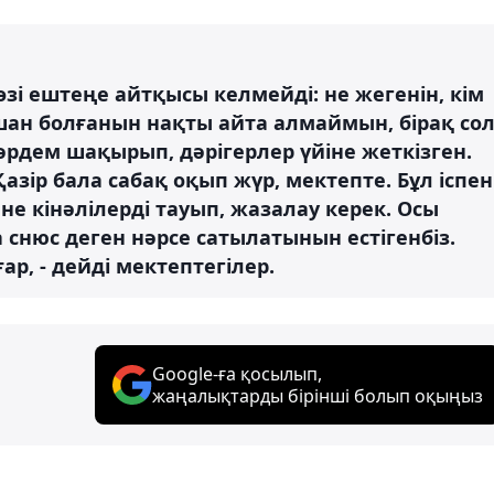
 өзі ештеңе айтқысы келмейді: не жегенін, кім
қашан болғанын нақты айта алмаймын, бірақ со
жәрдем шақырып, дәрігерлер үйіне жеткізген.
зір бала сабақ оқып жүр, мектепте. Бұл іспен
 кінәлілерді тауып, жазалау керек. Осы
снюс деген нәрсе сатылатынын естігенбіз.
р, - дейді мектептегілер.
Google-ға қосылып,
жаңалықтарды бірінші болып оқыңыз