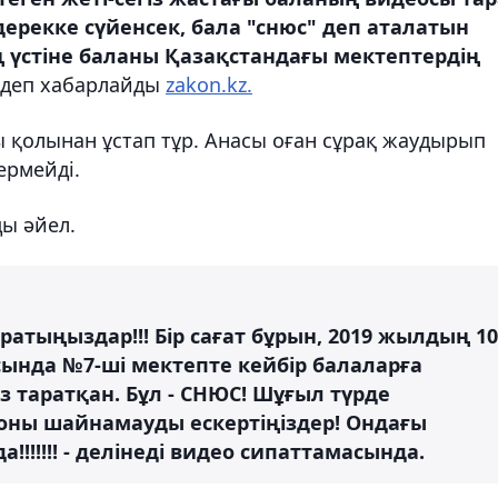
ерекке сүйенсек, бала "снюс" деп аталатын
ң үстіне баланы Қазақстандағы мектептердің
 деп хабарлайды
zakon.kz.
ы қолынан ұстап тұр. Анасы оған сұрақ жаудырып
ермейді.
ды әйел.
ратыңыздар!!! Бір сағат бұрын, 2019 жылдың 10
сында №7-ші мектепте кейбір балаларға
 таратқан. Бұл - СНЮС! Шұғыл түрде
оны шайнамауды ескертіңіздер! Ондағы
!!!!!! - делінеді видео сипаттамасында.