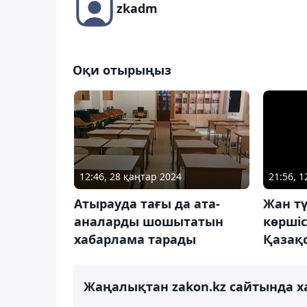
zkadm
Оқи отырыңыз
12:46, 28 қаңтар 2024
21:56, 
Атырауда тағы да ата-
Жан тү
аналарды шошытатын
көршіс
хабарлама тарады
Қазақ
Жаңалықтан zakon.kz сайтында х