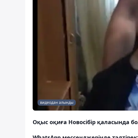
видеодан алынды
Оқыс оқиға Новосібір қаласында бо
WhatsApp мессенджерінде тәлтірек