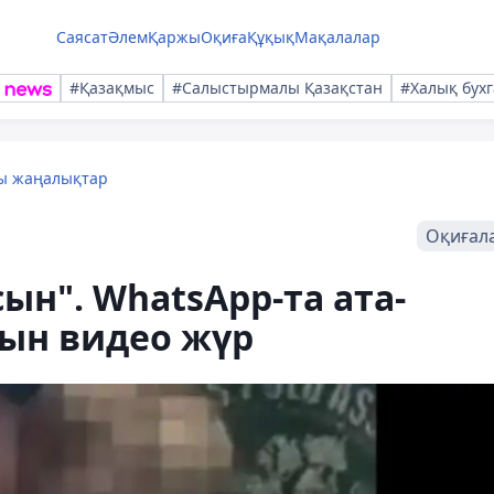
Саясат
Әлем
Қаржы
Оқиға
Құқық
Мақалалар
#Қазақмыс
#Салыстырмалы Қазақстан
#Халық бухг
лы жаңалықтар
Оқиғал
н". WhatsApp-та ата-
ын видео жүр