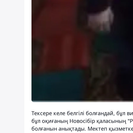
Тексере келе белгілі болғандай, бұл 
бұл оқиғаның Новосібір қаласының "
болғанын анықтады. Мектеп қызметкер