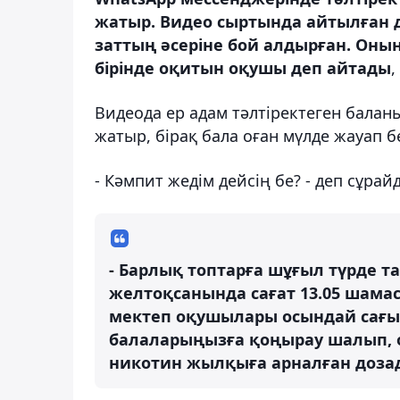
жатыр. Видео сыртында айтылған д
заттың әсеріне бой алдырған. Оны
бірінде оқитын оқушы деп айтады
,
Видеода ер адам тәлтіректеген балан
жатыр, бірақ бала оған мүлде жауап б
- Кәмпит жедім дейсің бе? - деп сұрай
- Барлық топтарға шұғыл түрде та
желтоқсанында сағат 13.05 шама
мектеп оқушылары осындай сағыз
балаларыңызға қоңырау шалып, 
никотин жылқыға арналған дозада!