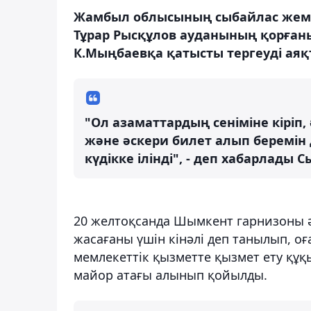
Жамбыл облысының сыбайлас жемқо
Тұрар Рысқұлов ауданының қорғаныс
К.Мыңбаевқа қатысты тергеуді ая
"Ол азаматтардың сеніміне кіріп
және әскери билет алып беремін
күдікке ілінді", - деп хабарлад
20 желтоқсанда Шымкент гарнизоны 
жасағаны үшін кінәлі деп танылып, о
мемлекеттік қызметте қызмет ету құқ
майор атағы алынып қойылды.