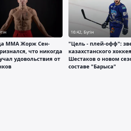
үгін
16:42, Бүгін
да ММА Жорж Сен-
"Цель - плей-офф": зв
ризнался, что никогда
казахстанского хокке
учал удовольствия от
Шестаков о новом сез
нков
составе "Барыса"