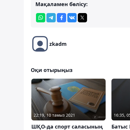
Мақаламен бөлісу:
zkadm
Оқи отырыңыз
22:19, 10 тамыз 2021
16:35, 
ШҚО-да спорт саласының
Батыс