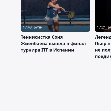
17:43, Бүгін
17:21, Б
Теннисистка Соня
Леген
Жиенбаева вышла в финал
Пьер п
турнира ITF в Испании
не пол
поеди