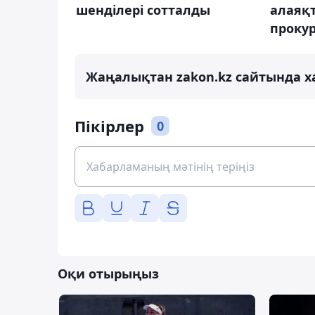
шенділері сотталды
алаяқ
проку
Жаңалықтан zakon.kz сайтында х
Пікірлер
0
Оқи отырыңыз