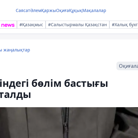
Саясат
Әлем
Қаржы
Оқиға
Құқық
Мақалалар
#Қазақмыс
#Салыстырмалы Қазақстан
#Халық бухг
лы жаңалықтар
Оқиғал
індегі бөлім бастығы
тталды