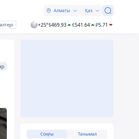
Алматы
Қаз
+25°
$
469.93
€
541.64
₽
5.71
алтері
ар
Соңғы
Танымал