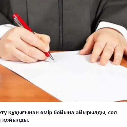
ету құқығынан өмір бойына айырылды, сол
п қойылды.