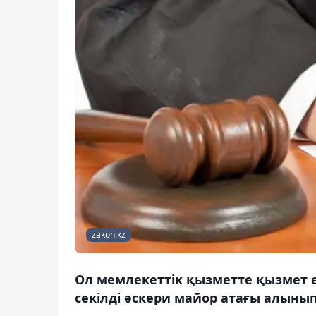
zakon.kz
Ол мемлекеттік қызметте қызмет 
секілді әскери майор атағы алыны