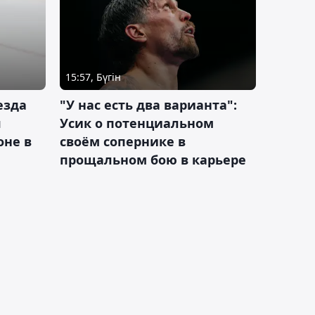
15:57, Бүгін
езда
"У нас есть два варианта":
я
Усик о потенциальном
оне в
своём сопернике в
прощальном бою в карьере