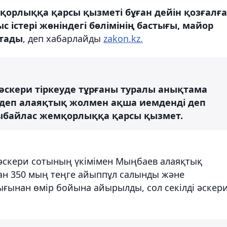
рлыққа қарсы қызметі бұған дейін қозғалғ
 істері жөніндегі бөлімінің бастығы, майор
қтады
, деп хабарлайды
zakon.kz.
, әскери тіркеуде тұрғаны туралы анықтама
 деп алаяқтық жолмен ақша иемденді деп
ы Сыбайлас жемқорлыққа қарсы қызмет.
әскери сотының үкімімен Мыңбаев алаяқтық
ған 350 мың теңге айыппұл салынды және
ығынан өмір бойына айырылды, сол секілді әскер