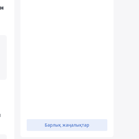
ан
и
Барлық жаңалықтар