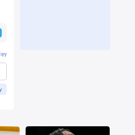
Кіру
у