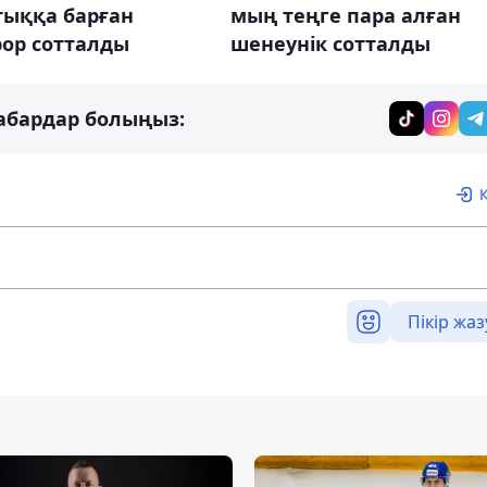
тыққа барған
мың теңге пара алған
рор сотталды
шенеунік сотталды
абардар болыңыз:
Пікір жаз