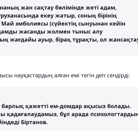
наның жан сақтау бөлімінде жеті адам,
уханасында екеу жатыр, соның бірінің
 Май эмболиясы (сүйектің сынуынан кейін
 адамды жасанды жолмен тыныс алу
ң жағдайы ауыр, бірақ тұрақты, ол жансақта
ысы науқастардың алған емі тегін деп сендірді.
а барлық қажетті ем-домдар ақысыз болады.
йы қадағалаудамыз, бұл арада психологтарды
йіндеді Біртанов.