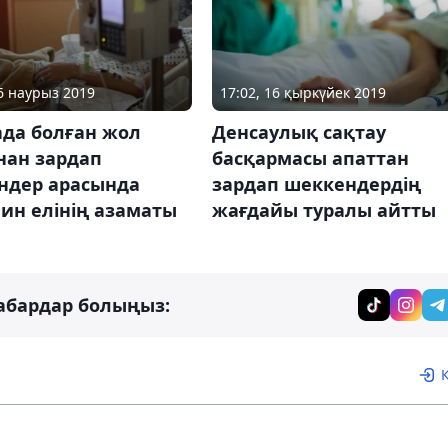
26 наурыз 2019
17:02, 16 қыркүйек 2019
ада болған жол
Денсаулық сақтау
нан зардап
басқармасы апаттан
ндер арасында
зардап шеккендердің
ин елінің азаматы
жағдайы туралы айтты
абардар болыңыз: