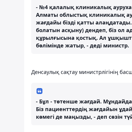
- №4 қалалық клиникалық ауруха
Алматы облыстық клиникалық аур
жағдайы бізді қатты алаңдатады.
болатын асқыну) дендеп, біз ол
құрылғысына қостық. Ал ұшқышты
бөлімінде жатыр, - деді министр.
Денсаулық сақтау министрлігінің басш
- Бұл - төтенше жағдай. Мұндайд
Біз пациенттердің жағдайын ұда
көмегі де маңызды, - деп сөзін тү