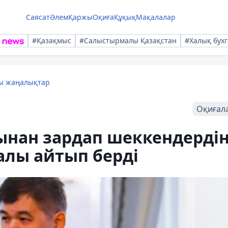
Саясат
Әлем
Қаржы
Оқиға
Құқық
Мақалалар
#Қазақмыс
#Салыстырмалы Қазақстан
#Халық бухг
лы жаңалықтар
Оқиғал
ынан зардап шеккендерді
ралы айтып берді