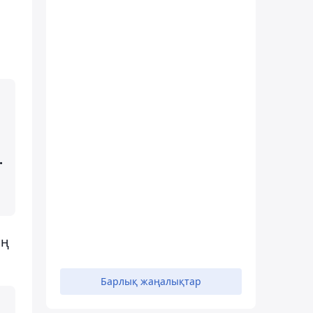
.
ің
Барлық жаңалықтар