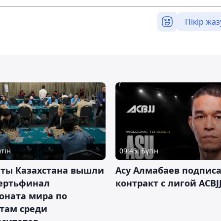
Пікір жаз
үгін
09:45, Бүгін
нты Казахстана вышли
Асу Алмабаев подпис
вертьфинал
контракт с лигой ACBJ
оната мира по
там среди