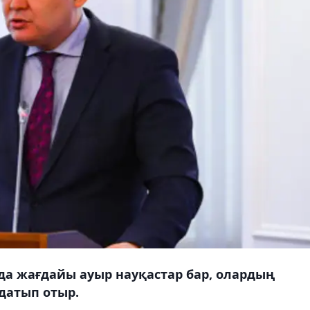
да жағдайы ауыр науқастар бар, олардың
ңдатып отыр.