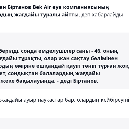
ан Біртанов Bek Air әуе компаниясының
рдың жағдайы туралы айтты
, деп хабарлайды
берілді, сонда емделушілер саны - 46, оның
ағдайы тұрақты, олар жан сақтау бөлімінен
дың өміріне ешқандай қауіп төніп тұрған жоқ
ет, сондықтан балалардың жағдайы
жеке бақылауында, - деді Біртанов.
жағдайы ауыр науқастар бар, олардың кейбіреуін