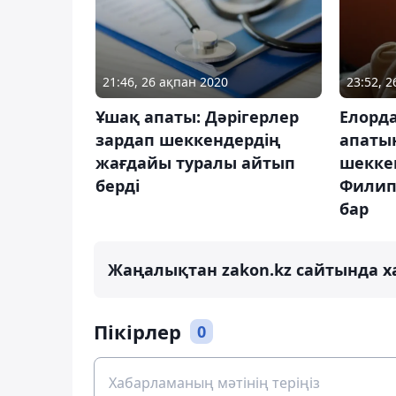
21:46, 26 ақпан 2020
23:52, 
Ұшақ апаты: Дәрігерлер
Елорд
зардап шеккендердің
апаты
жағдайы туралы айтып
шекке
берді
Филип
бар
Жаңалықтан zakon.kz сайтында х
Пікірлер
0