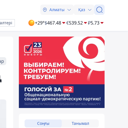
Алматы
Қаз
+29°
$
467.48
€
539.52
₽
5.73
алтері
ар
ң
Соңғы
Танымал