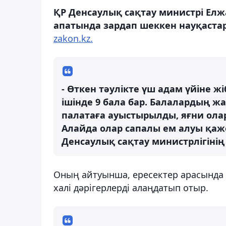
ҚР Денсаулық сақтау министрі Елж
апатында зардап шеккен науқаста
zakon.kz.
- Өткен тәулікте үш адам үйіне жі
ішінде 9 бала бар. Балалардың ж
палатаға ауыстырылды, яғни олар
Алайда олар сапалы ем алуы қаж
Денсаулық сақтау министрлігінің 
Оның айтуынша, ересектер арасында 
халі дәрігерлерді алаңдатып отыр.