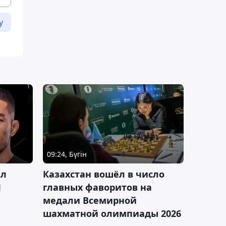
у
09:24, Бүгін
ал
Казахстан вошёл в число
J
главных фаворитов на
медали Всемирной
шахматной олимпиады 2026