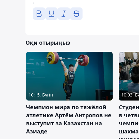
Оқи отырыңыз
10:15, Бүгін
10:03, Б
Чемпион мира по тяжёлой
Студе
атлетике Артём Антропов не
в чет
выступит за Казахстан на
чемпи
Азиаде
шахма