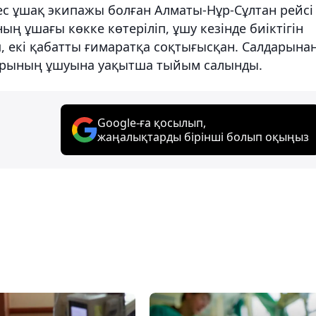
ес ұшақ экипажы болған Алматы-Нұр-Сұлтан рейсі
ң ұшағы көкке көтеріліп, ұшу кезінде биіктігін
 екі қабатты ғимаратқа соқтығысқан. Салдарына
тарының ұшуына уақытша тыйым салынды.
Google-ға қосылып,
жаңалықтарды бірінші болып оқыңыз