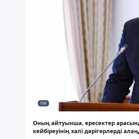
ПМ
Оның айтуынша, ересектер арасын
кейбіреуінің халі дәрігерлерді ала