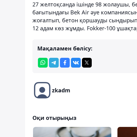
27 желтоқсанда ішінде 98 жолаушы, б
бағытындағы Bek Air әуе компаниясыны
жоғалтып, бетон қоршауды сындырып,
12 адам көз жұмды. Fokker-100 ұшақ
Мақаламен бөлісу:
zkadm
Оқи отырыңыз