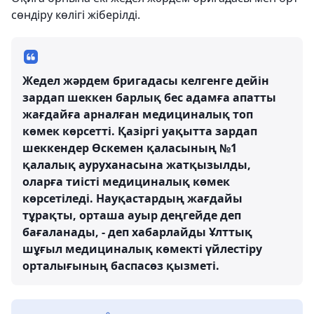
сөндіру көлігі жіберілді.
Жедел жәрдем бригадасы келгенге дейін
зардап шеккен барлық бес адамға апатты
жағдайға арналған медициналық топ
көмек көрсетті. Қазіргі уақытта зардап
шеккендер Өскемен қаласының №1
қалалық ауруханасына жатқызылды,
оларға тиісті медициналық көмек
көрсетіледі. Науқастардың жағдайы
тұрақты, орташа ауыр деңгейде деп
бағаланады, - деп хабарлайды Ұлттық
шұғыл медициналық көмекті үйлестіру
орталығының баспасөз қызметі.