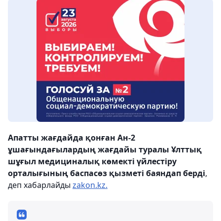
Апатты жағдайда қонған Ан-2
ұшағындағылардың жағдайы туралы Ұлттық
шұғыл медициналық көмекті үйлестіру
орталығының баспасөз қызметі баяндап берді
,
деп хабарлайды
zakon.kz.