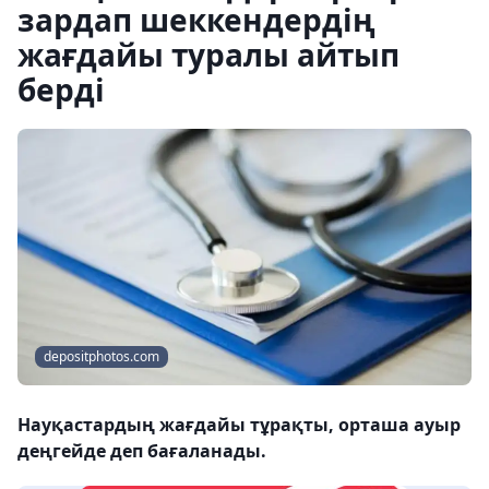
зардап шеккендердің
жағдайы туралы айтып
берді
depositphotos.com
Науқастардың жағдайы тұрақты, орташа ауыр
деңгейде деп бағаланады.