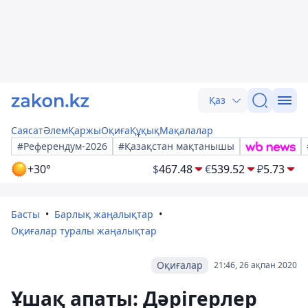
Қаз
Саясат
Әлем
Қаржы
Оқиға
Құқық
Мақалалар
#Референдум-2026
#Қазақстан мақтанышы
+30°
$
467.48
€
539.52
₽
5.73
Басты
Барлық жаңалықтар
Оқиғалар туралы жаңалықтар
Оқиғалар
21:46, 26 ақпан 2020
Ұшақ апаты: Дәрігерлер