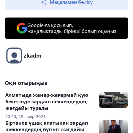
Мақаламен бөлісу
Google-ға қосылып,
жаңалықтарды бірінші болып оқыңыз
zkadm
Оқи отырыңыз
Алматыда жанар-жағармай құю
бекетінде зардап шеккендердің
жағдайы туралы
20:50, 28 сәуір 2021
Біртанов ұшақ апатынан зардап
шеккендердің бүгінгі жағдайы