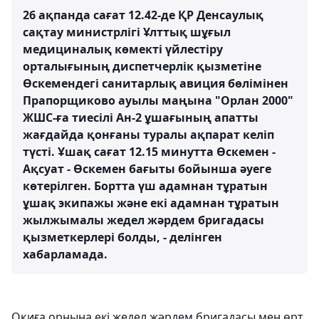
26 ақпанда сағат 12.42-де ҚР Денсаулық
сақтау министрлігі Ұлттық шұғыл
медициналық көмекті үйлестіру
орталығының диспетчерлік қызметіне
Өскемендегі санитарлық авиция бөлімінен
Прапорщиково ауылы маңына "Орлан 2000"
ЖШС-ға тиесілі Ан-2 ұшағының апатты
жағдайда қонғаны туралы ақпарат келіп
түсті. Ұшақ сағат 12.15 минутта Өскемен -
Ақсуат - Өскемен бағыты бойынша әуеге
көтерілген. Бортта үш адамнан тұратын
ұшақ экипажы және екі адамнан тұратын
жылжымалы жедел жәрдем бригадасы
қызметкерлері болды, - делінген
хабарламада.
Оқиға орнына екі жедел жәрдем бригадасы мен өрт