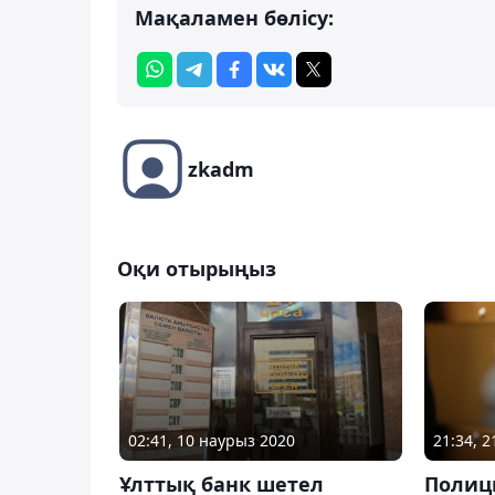
Мақаламен бөлісу:
zkadm
Оқи отырыңыз
02:41, 10 наурыз 2020
21:34, 2
Ұлттық банк шетел
Полиц