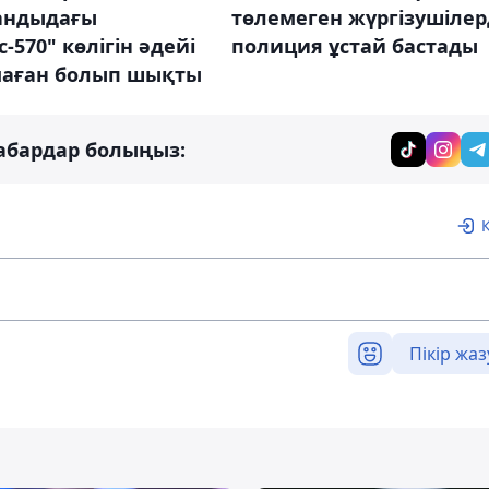
андыдағы
төлемеген жүргізушілер
с-570" көлігін әдейі
полиция ұстай бастады
аған болып шықты
абардар болыңыз:
Пікір жаз