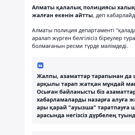
Алматы қалалық полициясы халық 
жалған екенін айтты
, деп хабарлай
Алматы полиция департаменті "қалада
аралап жүрген белгілісіз біреулер ту
болмағанын ресми түрде мәлімдеді.
Жалпы, азаматтар тарапынан да 
арқылы тарап жатқан мұндай м
Осыған байланысты біз азаматтар
хабарламаларды назарға алуға ж
ары қарай "ауызша" таратпауға
арасында негізсіз дүрбелең туын