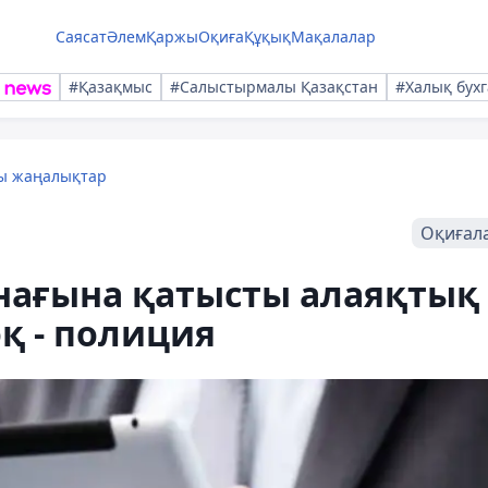
Саясат
Әлем
Қаржы
Оқиға
Құқық
Мақалалар
#Қазақмыс
#Салыстырмалы Қазақстан
#Халық бухг
лы жаңалықтар
Оқиғал
нағына қатысты алаяқтық
оқ - полиция