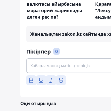
валютасы айырбасына
Қарағ
мораторий жариялады
"Лексу
деген рас па?
аңдым
Жаңалықтан zakon.kz сайтында х
Пікірлер
0
Оқи отырыңыз