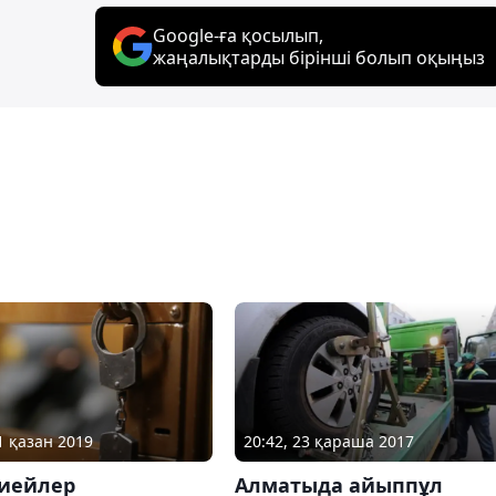
Google-ға қосылып,
жаңалықтарды бірінші болып оқыңыз
1 қазан 2019
20:42, 23 қараша 2017
иейлер
Алматыда айыппұл