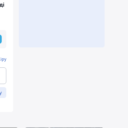
ді
Кіру
у