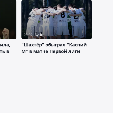
20:02, Бүгін
ила,
"Шахтёр" обыграл "Каспий
ть в
М" в матче Первой лиги