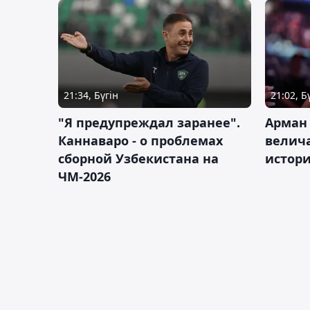
21:34, Бүгін
21:02, Б
"Я предупреждал заранее".
Арман
Каннаваро - о проблемах
велича
сборной Узбекистана на
истор
ЧМ-2026