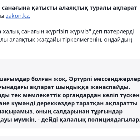
санағына қатысты алаяқтық туралы ақпарат
ды
zakon.kz.
 халық санағын жүргізіп жүрміз" деп пәтерлерді
ралы алаяқтық жағдайы тіркелмегенін, ондайдың
шағымдар болған жоқ. Әртүрлі мессенджерле
ағынадағы ақпарат шындыққа жанаспайды.
ды тек мемлекеттік органдардан келіп түскен
әне күмәнді дереккөздер таратқан ақпаратты
 шақырамыз, оның салдарынан тұрғындар
дауы мүмкін, - дейді қалалық полициядағылар