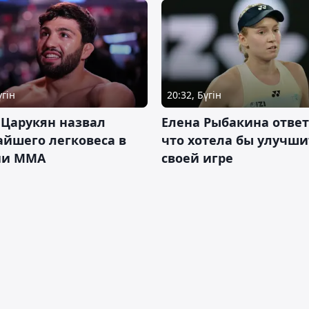
үгін
20:32, Бүгін
 Царукян назвал
Елена Рыбакина ответ
йшего легковеса в
что хотела бы улучши
ии ММА
своей игре