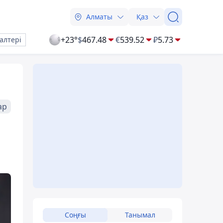
Алматы
Қаз
+23°
$
467.48
€
539.52
₽
5.73
алтері
ар
Соңғы
Танымал