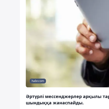
habr.com
Әртүрлі мессенджерлер арқылы та
шындыққа жанаспайды.