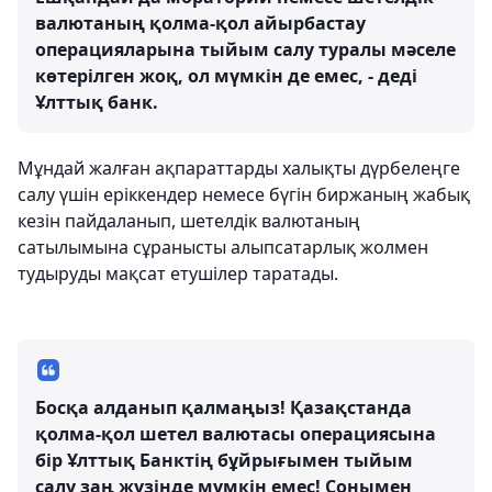
валютаның қолма-қол айырбастау
операцияларына тыйым салу туралы мәселе
көтерілген жоқ, ол мүмкін де емес, - деді
Ұлттық банк.
Мұндай жалған ақпараттарды халықты дүрбелеңге
салу үшін еріккендер немесе бүгін биржаның жабық
кезін пайдаланып, шетелдік валютаның
сатылымына сұранысты алыпсатарлық жолмен
тудыруды мақсат етушілер таратады.
Босқа алданып қалмаңыз! Қазақстанда
қолма-қол шетел валютасы операциясына
бір Ұлттық Банктің бұйрығымен тыйым
салу заң жүзінде мүмкін емес! Сонымен