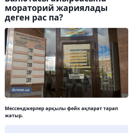
мораторий жариялады
деген рас па?
dsnews.ua
Мессенджерлер арқылы фейк ақпарат тарап
жатыр.