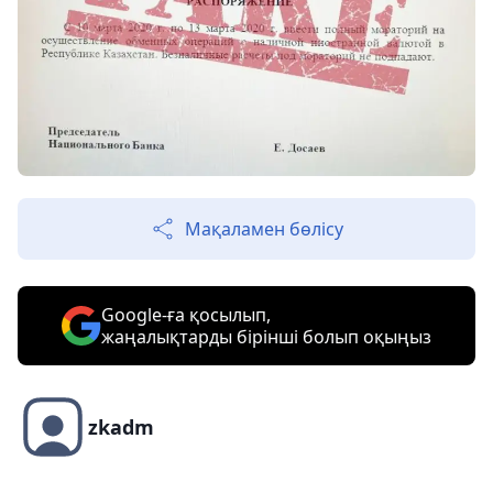
Мақаламен бөлісу
Google-ға қосылып,
жаңалықтарды бірінші болып оқыңыз
zkadm