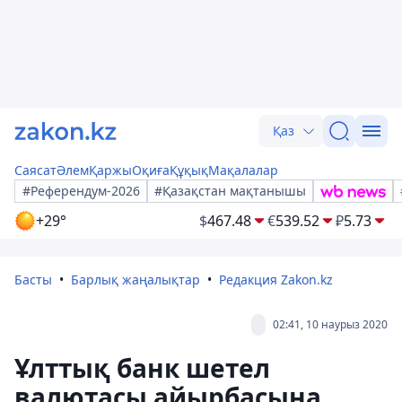
Қаз
Саясат
Әлем
Қаржы
Оқиға
Құқық
Мақалалар
#Референдум-2026
#Қазақстан мақтанышы
+29°
$
467.48
€
539.52
₽
5.73
Басты
Барлық жаңалықтар
Редакция Zakon.kz
02:41, 10 наурыз 2020
Ұлттық банк шетел
валютасы айырбасына