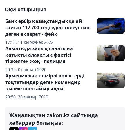
Оқи отырыңыз
Банк әрбір қазақстандыққа ай
сайын 117 700 теңгеден төлеуі тиіс
деген ақпарат - фейк
17:13, 11 қыркүйек 2022
Алматыда халық санағына
қатысты алаяқтық фактісі
тіркелген жоқ - полиция
20:35, 07 ақпан 2020
Армениялық нөмірлі көліктерді
тоқтатыңдар деген командир
қызметінен айырылды
20:50, 30 мамыр 2019
Жаңалықтан zakon.kz сайтында
хабардар болыңыз: