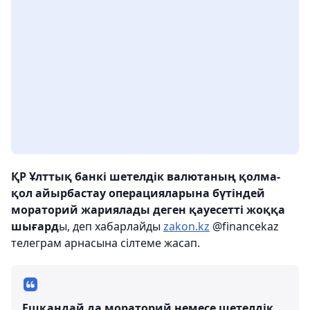
ҚР Ұлттық банкі шетелдік валютаның қолма-
қол айырбастау операцияларына бүтіндей
мораторий жариялады деген қауесетті жоққа
шығард
ы, деп хабарлайды
zakon.kz
@financekaz
телеграм арнасына сілтеме жасап.
Ешқандай да мораторий немесе шетелдік