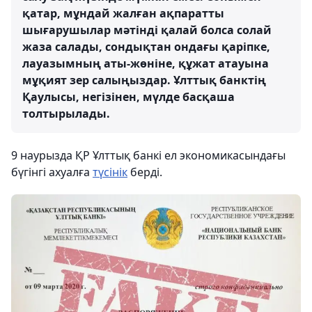
қатар, мұндай жалған ақпаратты
шығарушылар мәтінді қалай болса солай
жаза салады, сондықтан ондағы қаріпке,
лауазымның аты-жөніне, құжат атауына
мұқият зер салыңыздар. Ұлттық банктің
Қаулысы, негізінен, мүлде басқаша
толтырылады.
9 наурызда ҚР Ұлттық банкі ел экономикасындағы
бүгінгі ахуалға
түсінік
берді.