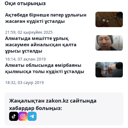
Оқи отырыңыз
Ақтөбеде бірнеше пәтер ұрлығын
жасаған күдікті ұсталды
21:59, 02 қыркүйек 2025
Алматыда мешітте ұрлық
жасаумен айналысқан қалта
ұрысы ұсталды
16:14, 07 ақпан 2019
Алматы облысында өмірбаяны
қылмысқа толы күдікті ұсталды
18:32, 03 сәуір 2019
Жаңалықтан zakon.kz сайтында
хабардар болыңыз: