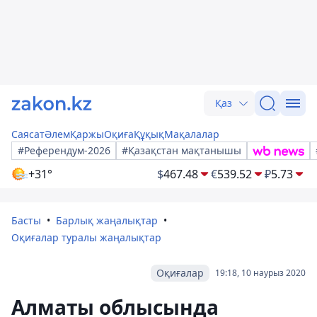
Қаз
Саясат
Әлем
Қаржы
Оқиға
Құқық
Мақалалар
#Референдум-2026
#Қазақстан мақтанышы
+31°
$
467.48
€
539.52
₽
5.73
Басты
Барлық жаңалықтар
Оқиғалар туралы жаңалықтар
Оқиғалар
19:18, 10 наурыз 2020
Алматы облысында