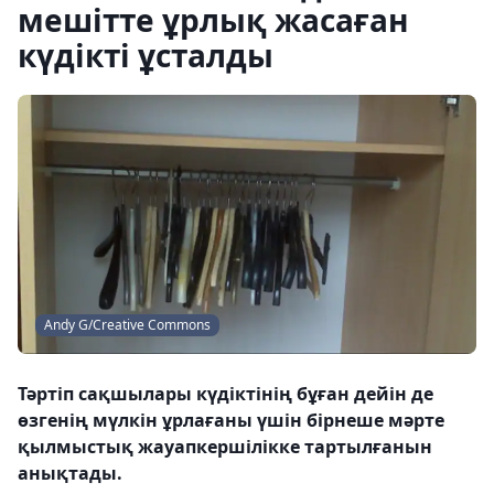
мешітте ұрлық жасаған
күдікті ұсталды
Andy G/Creative Commons
Тәртіп сақшылары күдіктінің бұған дейін де
өзгенің мүлкін ұрлағаны үшін бірнеше мәрте
қылмыстық жауапкершілікке тартылғанын
анықтады.