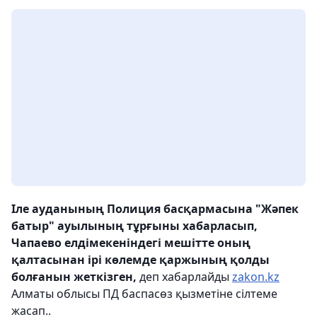
Іле ауданының Полиция басқармасына "Жәпек
батыр" ауылының тұрғыны хабарласып,
Чапаево елдімекеніндегі мешітте оның
қалтасынан ірі көлемде қаржының қолды
болғанын жеткізген,
деп хабарлайды
zakon.kz
Алматы облысы ПД баспасөз қызметіне сілтеме
жасап..