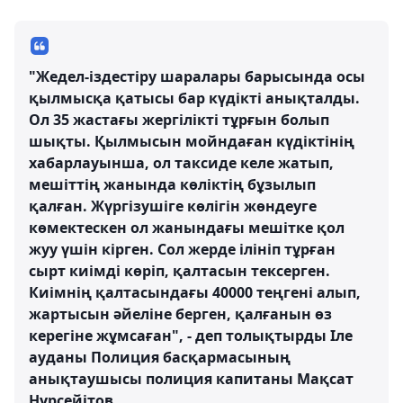
"Жедел-іздестіру шаралары барысында осы
қылмысқа қатысы бар күдікті анықталды.
Ол 35 жастағы жергілікті тұрғын болып
шықты. Қылмысын мойндаған күдіктінің
хабарлауынша, ол таксиде келе жатып,
мешіттің жанында көліктің бұзылып
қалған. Жүргізушіге көлігін жөндеуге
көмектескен ол жанындағы мешітке қол
жуу үшін кірген. Сол жерде ілініп тұрған
сырт киімді көріп, қалтасын тексерген.
Киімнің қалтасындағы 40000 теңгені алып,
жартысын әйеліне берген, қалғанын өз
керегіне жұмсаған", - деп толықтырды Іле
ауданы Полиция басқармасының
анықтаушысы полиция капитаны Мақсат
Нұрсейітов.