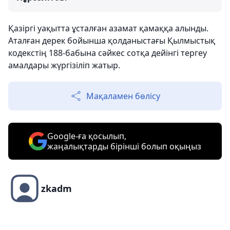
Қазіргі уақытта ұсталған азамат қамаққа алынды.
Аталған дерек бойынша қолданыстағы Қылмыстық
кодекстің 188-бабына сәйкес сотқа дейінгі тергеу
амалдары жүргізіліп жатыр.
Мақаламен бөлісу
Google-ға қосылып,
жаңалықтарды бірінші болып оқыңыз
zkadm