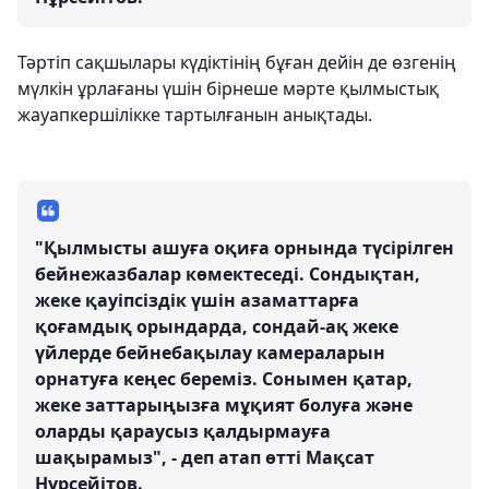
Тәртіп сақшылары күдіктінің бұған дейін де өзгенің
мүлкін ұрлағаны үшін бірнеше мәрте қылмыстық
жауапкершілікке тартылғанын анықтады.
"Қылмысты ашуға оқиға орнында түсірілген
бейнежазбалар көмектеседі. Сондықтан,
жеке қауіпсіздік үшін азаматтарға
қоғамдық орындарда, сондай-ақ жеке
үйлерде бейнебақылау камераларын
орнатуға кеңес береміз. Сонымен қатар,
жеке заттарыңызға мұқият болуға және
оларды қараусыз қалдырмауға
шақырамыз", - деп атап өтті Мақсат
Нұрсейітов.