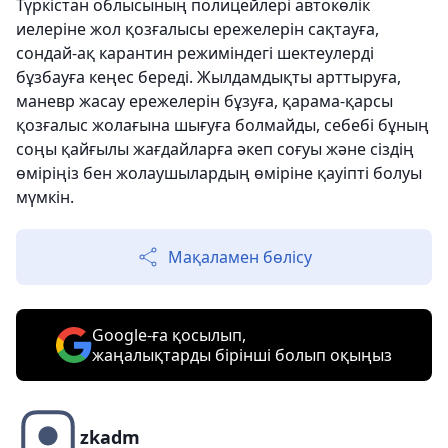
Түркістан облысының полицейлері автокөлік
иелеріне жол қозғалысы ережелерін сақтауға,
сондай-ақ карантин режиміндегі шектеулерді
бұзбауға кеңес береді. Жылдамдықты арттыруға,
маневр жасау ережелерін бұзуға, қарама-қарсы
қозғалыс жолағына шығуға болмайды, себебі бұның
соңы қайғылы жағдайларға әкеп соғуы және сіздің
өміріңіз бен жолаушылардың өміріне қауіпті болуы
мүмкін.
Мақаламен бөлісу
Google-ға қосылып,
жаңалықтарды бірінші болып оқыңыз
zkadm