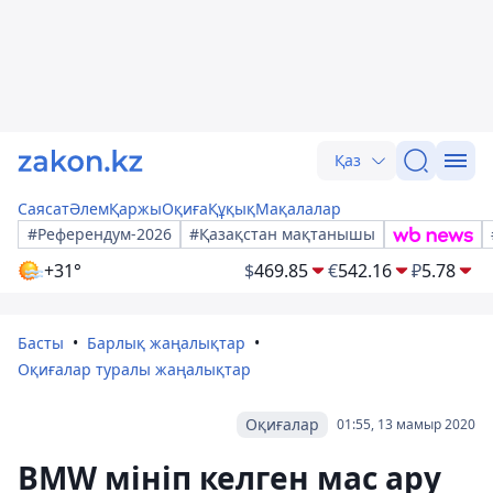
Қаз
Саясат
Әлем
Қаржы
Оқиға
Құқық
Мақалалар
#Референдум-2026
#Қазақстан мақтанышы
+31°
$
469.85
€
542.16
₽
5.78
Басты
Барлық жаңалықтар
Оқиғалар туралы жаңалықтар
Оқиғалар
01:55, 13 мамыр 2020
BMW мініп келген мас ару