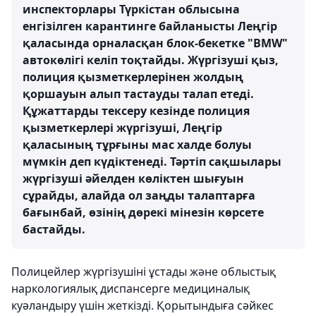
инспекторлары Түркістан облысына
енгізілген карантинге байланысты Леңгір
қаласында орналасқан блок-бекетке "BMW"
автокөлігі келіп тоқтайды. Жүргізуші қыз,
полиция қызметкерлерінен жолдың
қоршауын алып тастауды талап етеді.
Құжаттарды тексеру кезінде полиция
қызметкерлері жүргізуші, Леңгір
қаласының тұрғыны мас халде болуы
мүмкін деп күдіктенеді. Тәртіп сақшылары
жүргізуші әйелден көліктен шығуын
сұрайды, алайда ол заңды талаптарға
бағынбай, өзінің дөрекі мінезін көрсете
бастайды.
Полицейлер жүргізушіні ұстады және облыстық
наркологиялық диспансерге медициналық
куәландыру үшін жеткізді. Қорытындыға сәйкес