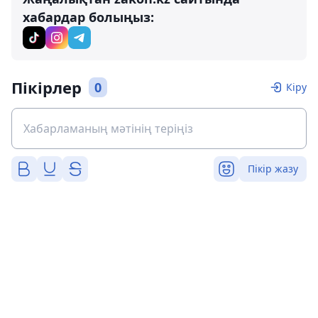
хабардар болыңыз:
Пікірлер
0
Кіру
Пікір жазу