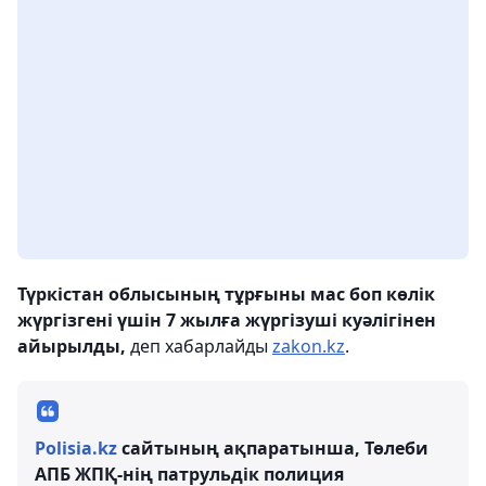
Түркістан облысының тұрғыны мас боп көлік
жүргізгені үшін 7 жылға жүргізуші куәлігінен
айырылды,
деп хабарлайды
zakon.kz
.
Polisia.kz
сайтының ақпаратынша, Төлеби
АПБ ЖПҚ-нің патрульдік полиция