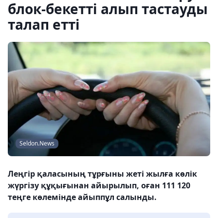
блок-бекетті алып тастауды
талап етті
Seldon.News
Леңгір қаласының тұрғыны жеті жылға көлік
жүргізу құқығынан айырылып, оған 111 120
теңге көлемінде айыппұл салынды.