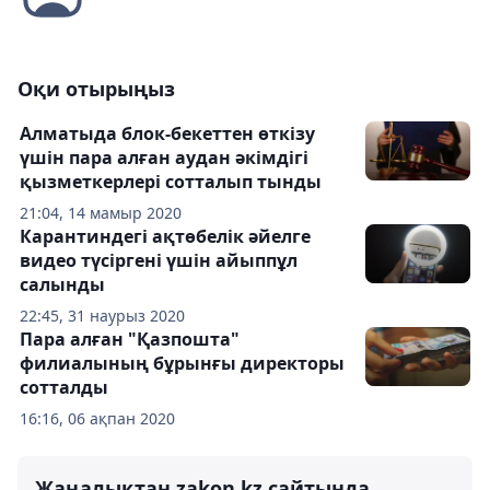
Оқи отырыңыз
Алматыда блок-бекеттен өткізу
үшін пара алған аудан әкімдігі
қызметкерлері сотталып тынды
21:04, 14 мамыр 2020
Карантиндегі ақтөбелік әйелге
видео түсіргені үшін айыппұл
салынды
22:45, 31 наурыз 2020
Пара алған "Қазпошта"
филиалының бұрынғы директоры
сотталды
16:16, 06 ақпан 2020
Жаңалықтан zakon.kz сайтында