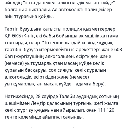
әйелдің “орта дәрежелі алкогольдік масаң күйде”
болғаны анықталды. Ал автокөлікті полицейлер
айыптұрағына қойды.
Тәртіп бұзушыға қатысты полиция қызметкерлері
ҚР ӘҚБтК-нің екі бабы бойынша әкімшілік хаттама
толтырды, олар: “Төтенше жағдай кезінде құқық
тәртібін бұзуға итермелейтін іс-әрекеттер” және 608-
бап (жүргізушінің алкогольден, есірткіден және
(немесе) уытқұмарлықтан масаң күйде көлік
құралын басқаруы, сол сияқты көлік құралын
алкогольдік, есірткіден және (немесе)
уытқұмарлықтан масаң күйдегі адамға беру).
Нәтижесінде, 28 cәуірде Төлеби аудандық сотының
шешімімен Леңгір қаласының тұрғыны жеті жылға
көлік жүргізу құқығынан айырылып, оған 111 120
теңге көлемінде айыппұл салынды.