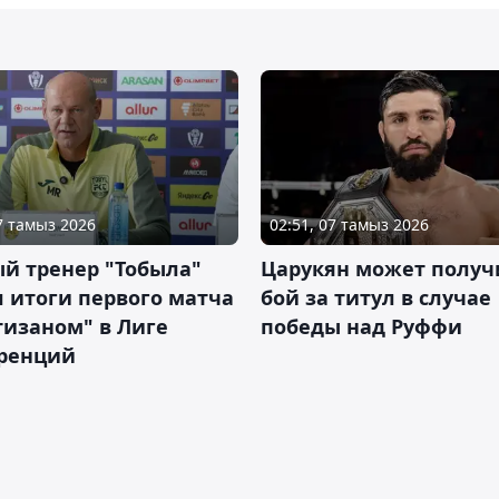
07 тамыз 2026
02:51, 07 тамыз 2026
й тренер "Тобыла"
Царукян может получ
 итоги первого матча
бой за титул в случае
тизаном" в Лиге
победы над Руффи
ренций