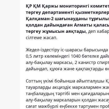
ҚР ҚМ Қаржы мониторингі комите
тергеу департаменті қызметкерле
Қалқаман-2 шағынауданы тұрғылы
қолдан дайындаған Алматы қаласы т
тергеу жұмысын аяқтады,
деп хаба
сілтеме жасап.
Жедел-іздестіру іс-шарасы барысынд
0,5 литр көлеміндегі 1040 бөтелке да
алу-бақылау маркасы, 2 канистр спирт
дайындап, құюға және қақпақтарды өң
Соттың үкімі бойынша айыпталушы ҚР
тауарларды акциздiк маркалармен жә
таңбалаудың тәртiбi мен қағидаларын 
алу-бақылау маркаларын қолдан жасау 
сағат мәжбүрлі еңбекке тартумен про