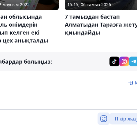
15:15, 06 тамыз 2026
02 маусым 2022
7 тамыздан бастап
тан облысында
Алматыдан Таразға жет
ль өнімдерін
қиындайды
ып келген екі
з цех анықталды
абардар болыңыз:
Пікір жаз