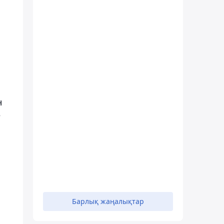
н
е
Барлық жаңалықтар