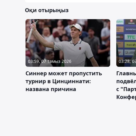
Оқи отырыңыз
03:59, 07 тамыз 2026
03:28, 
Синнер может пропустить
Главны
турнир в Цинциннати:
подвёл
названа причина
с "Пар
Конфе