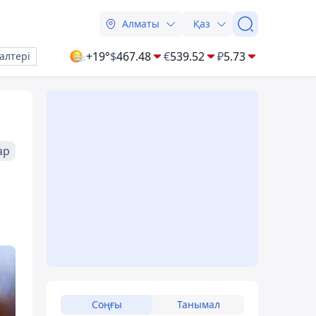
Алматы
Қаз
+19°
$
467.48
€
539.52
₽
5.73
алтері
ар
Соңғы
Танымал