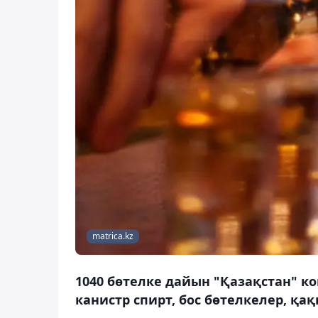
matrica.kz
1040 бөтелке дайын "Қазақстан" кон
канистр спирт, бос бөтелкелер, қа