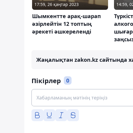
17:59, 26 қаңтар 2023
14:59, 
Шымкентте арақ-шарап
Түркіс
әзірлейтін 12 топтың
алкого
әрекеті әшкереленді
шығар
заңсы
Жаңалықтан zakon.kz сайтында х
Пікірлер
0