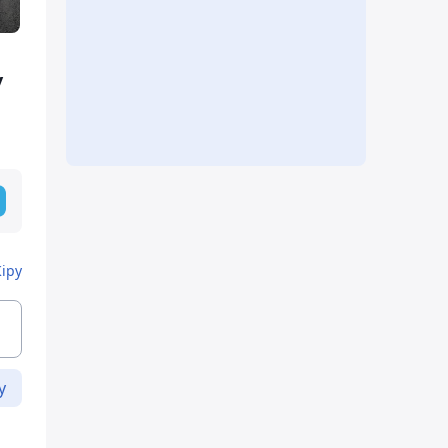
у
Кіру
у