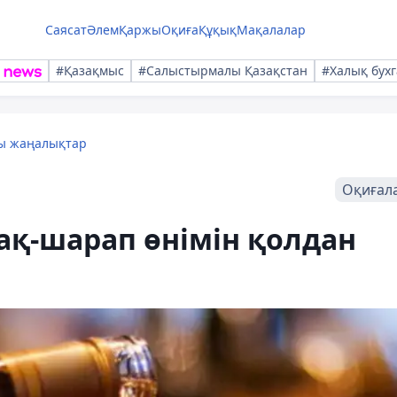
Саясат
Әлем
Қаржы
Оқиға
Құқық
Мақалалар
#Қазақмыс
#Салыстырмалы Қазақстан
#Халық бухг
лы жаңалықтар
Оқиғал
ақ-шарап өнімін қолдан