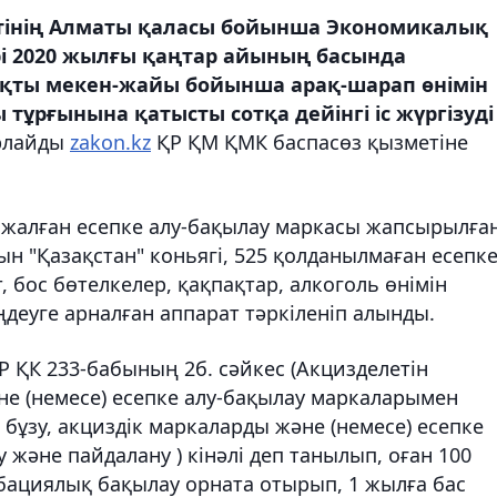
тінің Алматы қаласы бойынша Экономикалық
рі 2020 жылғы қаңтар айының басында
қты мекен-жайы бойынша арақ-шарап өнімін
ұрғынына қатысты сотқа дейінгі іс жүргізуді
рлайды
zakon.kz
ҚР ҚМ ҚМК баспасөз қызметіне
а жалған есепке алу-бақылау маркасы жапсырылға
йын "Қазақстан" коньягі, 525 қолданылмаған есепк
, бос бөтелкелер, қақпақтар, алкоголь өнімін
деуге арналған аппарат тәркіленіп алынды.
 ҚК 233-бабының 2б. сәйкес (Акцизделетiн
не (немесе) есепке алу-бақылау маркаларымен
бұзу, акциздiк маркаларды және (немесе) есепке
және пайдалану ) кінәлі деп танылып, оған 100
бациялық бақылау орната отырып, 1 жылға бас