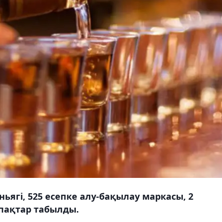
ьягі, 525 есепке алу-бақылау маркасы, 2
қпақтар табылды.