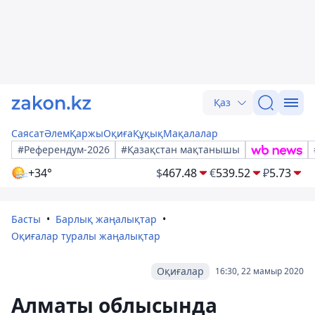
Қаз
Саясат
Әлем
Қаржы
Оқиға
Құқық
Мақалалар
#Референдум-2026
#Қазақстан мақтанышы
+34°
$
467.48
€
539.52
₽
5.73
Басты
Барлық жаңалықтар
Оқиғалар туралы жаңалықтар
Оқиғалар
16:30, 22 мамыр 2020
Алматы облысында