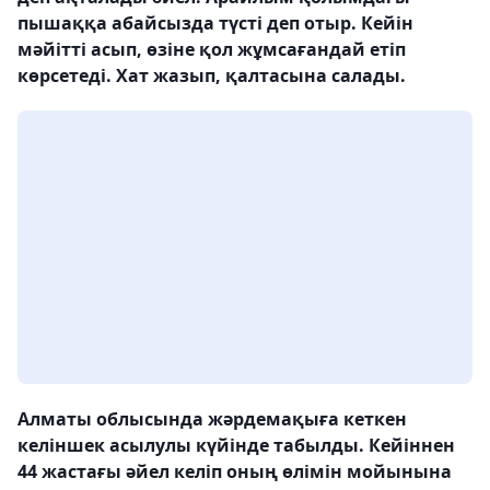
пышаққа абайсызда түсті деп отыр. Кейін
мәйітті асып, өзіне қол жұмсағандай етіп
көрсетеді. Хат жазып, қалтасына салады.
Алматы облысында жәрдемақыға кеткен
келіншек асылулы күйінде табылды. Кейіннен
44 жастағы әйел келіп оның өлімін мойынына