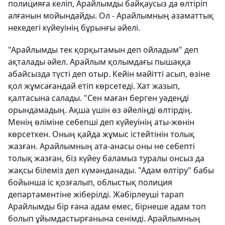
полицияға келіп, Арайлымды байқаусыз да өлтіріп
алғанын мойындайды. Ол - Арайлымның азаматтық
некедегі күйеуінің бұрынғы әйелі.
"Арайлымды тек қорқытамын деп ойладым" деп
ақталады әйел. Арайлым қолымдағы пышаққа
абайсызда түсті деп отыр. Кейін мәйітті асып, өзіне
қол жұмсағандай етіп көрсетеді. Хат жазып,
қалтасына салады. "Сен маған берген уәдеңді
орындамадың. Ақша үшін өз әйеліңді өлтірдің.
Менің өліміне себепші деп күйеуінің аты-жөнін
көрсеткен. Оның қайда жұмыс істейтінін толық
жазған. Арайлымның ата-анасы оны не себепті
толық жазған, біз күйеу баламыз туралы онсыз да
жақсы білеміз деп күмәнданады. "Адам өлтіру" бабы
бойынша іс қозғалып, облыстық полиция
департаментіне жіберілді. Жәбірлеуші тарап
Арайлымды бір ғана адам емес, бірнеше адам топ
болып ұйымдастырғанына сенімді. Арайлымның