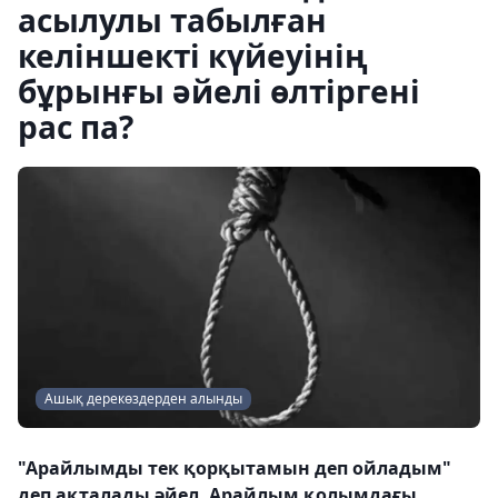
асылулы табылған
келіншекті күйеуінің
бұрынғы әйелі өлтіргені
рас па?
Ашық дерекөздерден алынды
"Арайлымды тек қорқытамын деп ойладым"
деп ақталады әйел. Арайлым қолымдағы