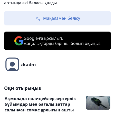
артында екі баласы қалды.
Мақаламен бөлісу
Google-ға қосылып,
жаңалықтарды бірінші болып оқыңыз
zkadm
Оқи отырыңыз
Ақмолада полицейлер зергерлік
бұйымдар мен бағалы заттар
салынған сөмке ұрлығын ашты