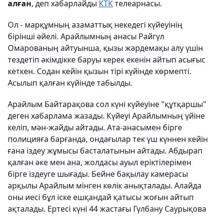
алған
, деп хабарлайды
КТК
телеарнасы.
Ол - марқұмның азаматтық некедегі күйеуінің
бірінші әйелі. Арайлымның анасы Райгүл
Омарованың айтуынша, қызы жәрдемақы алу үшін
тездетіп әкімдікке баруы керек екенін айтып асығыс
кеткен. Содан кейін қызын тірі күйінде көрмепті.
Асылып қалған күйінде табылды.
Арайлым Байтарақова сол күні күйеуіне "құтқаршы"
деген хабарлама жазады. Күйеуі Арайлымның үйіне
келіп, мән-жайды айтады. Ата-анасымен бірге
полицияға барғанда, ондағылар тек үш күннен кейін
ғана іздеу жұмысы басталатынын айтады. Абдырап
қалған әке мен ана, жолдасы ауыл еріктілерімен
бірге іздеуге шығады. Бейне бақылау камерасы
арқылы Арайлым мінген көлік анықталады. Алайда
оны иесі бұл іске ешқандай қатысы жоғын айтып
ақталады. Ертесі күні 44 жастағы Гүлбану Саурықова