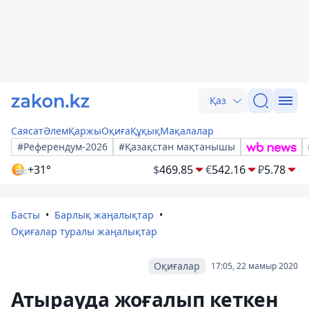
Қаз
Саясат
Әлем
Қаржы
Оқиға
Құқық
Мақалалар
#Референдум-2026
#Қазақстан мақтанышы
+31°
$
469.85
€
542.16
₽
5.78
Басты
Барлық жаңалықтар
Оқиғалар туралы жаңалықтар
Оқиғалар
17:05, 22 мамыр 2020
Атырауда жоғалып кеткен