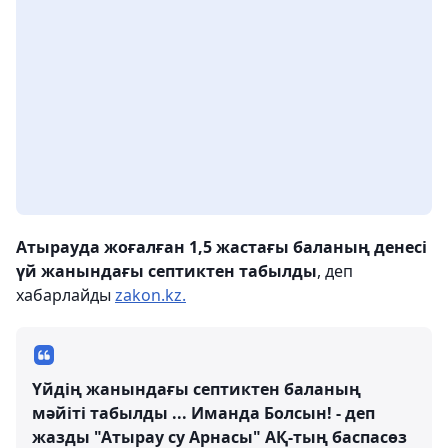
Атырауда жоғалған 1,5 жастағы баланың денесі
үй жанындағы септиктен табылды
, деп
хабарлайды
zakon.kz.
Үйдің жанындағы септиктен баланың
мәйіті табылды ... Иманда Болсын! - деп
жазды "Атырау су Арнасы" АҚ-тың баспасөз