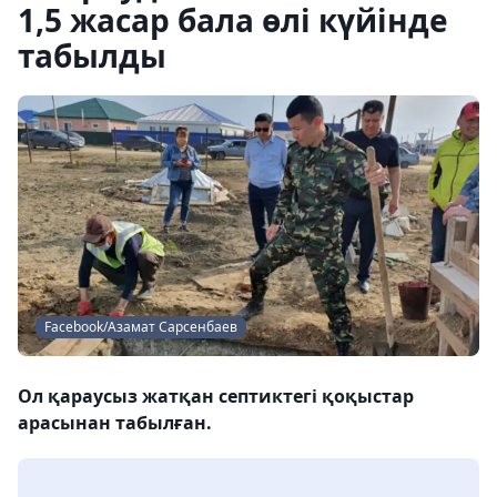
1,5 жасар бала өлі күйінде
табылды
Facebook/Азамат Сарсенбаев
Ол қараусыз жатқан септиктегі қоқыстар
арасынан табылған.