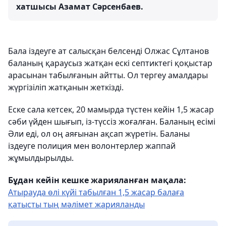
хатшысы Азамат Сәрсенбаев.
Бала іздеуге ат салысқан белсенді Олжас Сұлтанов
баланың қараусыз жатқан ескі септиктегі қоқыстар
арасынан табылғанын айтты. Ол тергеу амалдары
жүргізіліп жатқанын жеткізді.
Еске сала кетсек, 20 мамырда түстен кейін 1,5 жасар
сәби үйден шығып, із-түссіз жоғалған. Баланың есімі
Әли еді, ол оң аяғынан ақсап жүретін. Баланы
іздеуге полиция мен волонтерлер жаппай
жұмылдырылды.
Бұдан кейін кешке жарияланған мақала:
Атырауда өлі күйі табылған 1,5 жасар балаға
қатысты тың мәлімет жарияланды