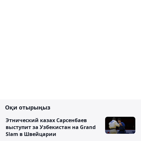
Оқи отырыңыз
Этнический казах Сарсенбаев
выступит за Узбекистан на Grand
Slam в Швейцарии