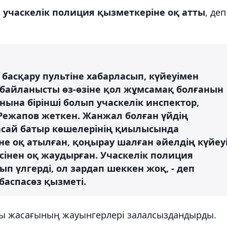
м учаскелік полиция қызметкеріне оқ атты
, деп
2" басқару пультіне хабарласып, күйеуімен
байланысты өз-өзіне қол жұмсамақ болғанын
ына бірінші болып учаскелік инспектор,
Режапов жеткен. Жанжал болған үйдің
расай батыр көшелерінің қиылысында
е оқ атылған, қоңырау шалған әйелдің күйеу
есінен оқ жаудырған. Учаскелік полиция
ып үлгерді, ол зардап шеккен жоқ, - деп
аспасөз қызметі.
 жасағының жауынгерлері залалсыздандырды.