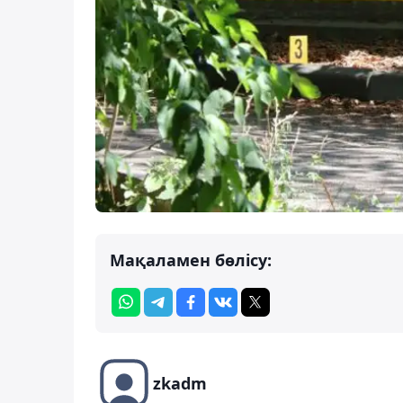
Мақаламен бөлісу:
zkadm