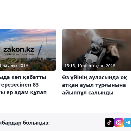
29 наурыз 2019
15:15, 10 желтоқсан 2018
ыда көп қабатты
Өз үйінің ауласында оқ
терезесінен 83
атқан ауыл тұрғынына
ы ер адам құлап
айыппұл салынды
абардар болыңыз: