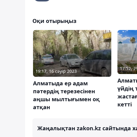
Оқи отырыңыз
17:52, 
19:17, 16 сәуір 2023
Алмат
Алматыда ер адам
үйдің 
пәтердің терезесінен
жастағ
аңшы мылтығымен оқ
кетті
атқан
Жаңалықтан zakon.kz сайтында х