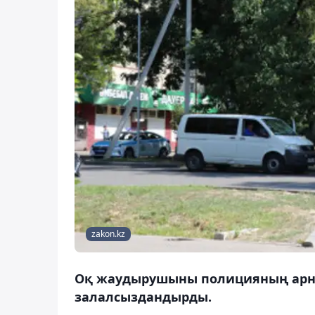
zakon.kz
Оқ жаудырушыны полицияның арн
залалсыздандырды.