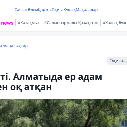
Саясат
Әлем
Қаржы
Оқиға
Құқық
Мақалалар
#Қазақмыс
#Салыстырмалы Қазақстан
#Халық бухг
лы жаңалықтар
Оқиғал
ті. Алматыда ер адам
ен оқ атқан