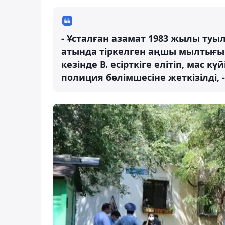
- Ұсталған азамат 1983 жылы туы
атында тіркелген аңшы мылтығы
кезінде В. есірткіге елітіп, мас 
полиция бөлімшесіне жеткізілді, 