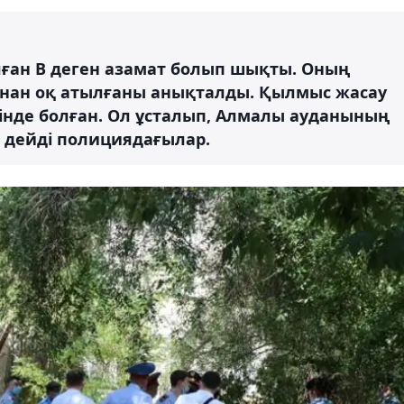
лған В деген азамат болып шықты. Оның
нан оқ атылғаны анықталды. Қылмыс жасау
күйінде болған. Ол ұсталып, Алмалы ауданының
- дейді полициядағылар.