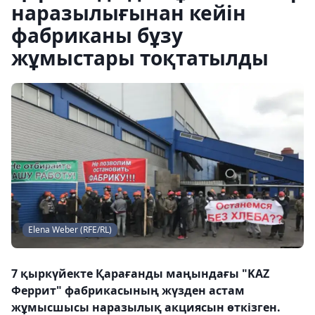
наразылығынан кейін
фабриканы бұзу
жұмыстары тоқтатылды
Elena Weber (RFE/RL)
7 қыркүйекте Қарағанды маңындағы "KAZ
Феррит" фабрикасының жүзден астам
жұмысшысы наразылық акциясын өткізген.