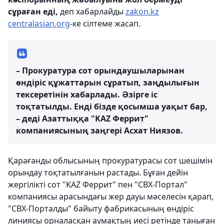
сұраған еді,
деп хабарлайды
zakon.kz
centralasian.org
-ке сілтеме жасап.
– Прокуратура сот орындаушыларынан
өндіріс құжаттарын сұратып, заңдылығын
тексеретінін хабарлады. Әзірге іс
тоқтатылды. Енді бізде қосымша уақыт бар,
– деді Азаттыққа "KAZ Феррит"
компаниясының заңгері Асхат Ниязов.
Қарағанды облысының прокуратурасы сот шешімін
орындау тоқтатылғанын растады. Бұған дейін
жергілікті сот "KAZ Феррит" пен "СВХ-Портал"
компаниясы арасындағы жер дауы мәселесін қарап,
"СВХ-Порталды" байыту фабрикасының өндіріс
линиясы орналасқан аумақтың иесі ретінде таныған