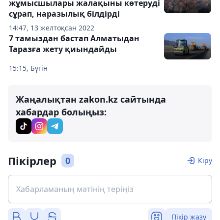
жұмысшылары жалақыны көтеруді
сұрап, наразылық білдірді
14:47, 13 желтоқсан 2022
7 тамыздан бастап Алматыдан
Таразға жету қиындайды
15:15, Бүгін
Жаңалықтан zakon.kz сайтында
хабардар болыңыз:
Пікірлер
0
Кіру
Пікір жазу