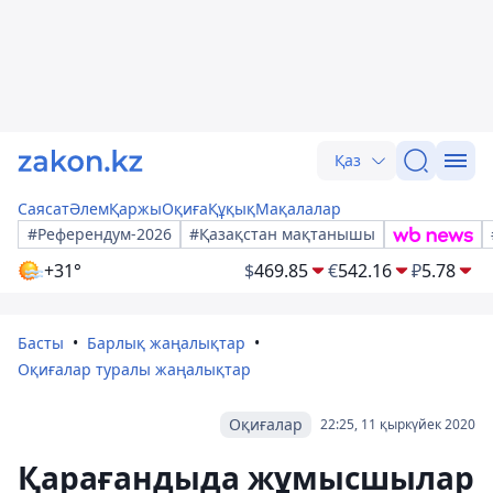
Қаз
Саясат
Әлем
Қаржы
Оқиға
Құқық
Мақалалар
#Референдум-2026
#Қазақстан мақтанышы
+31°
$
469.85
€
542.16
₽
5.78
Басты
Барлық жаңалықтар
Оқиғалар туралы жаңалықтар
Оқиғалар
22:25, 11 қыркүйек 2020
Қарағандыда жұмысшылар