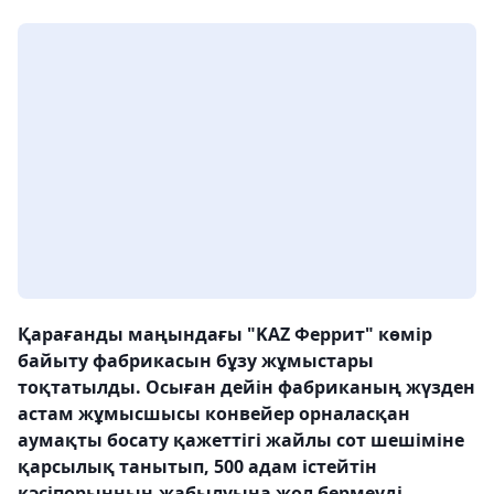
Қарағанды маңындағы "KAZ Феррит" көмір
байыту фабрикасын бұзу жұмыстары
тоқтатылды. Осыған дейін фабриканың жүзден
астам жұмысшысы конвейер орналасқан
аумақты босату қажеттігі жайлы сот шешіміне
қарсылық танытып, 500 адам істейтін
кәсіпорынның жабылуына жол бермеуді