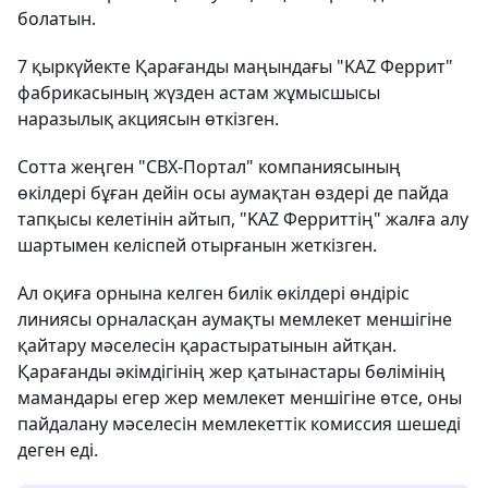
болатын.
7 қыркүйекте Қарағанды маңындағы "KAZ Феррит"
фабрикасының жүзден астам жұмысшысы
наразылық акциясын өткізген.
Сотта жеңген "СВХ-Портал" компаниясының
өкілдері бұған дейін осы аумақтан өздері де пайда
тапқысы келетінін айтып, "KAZ Ферриттің" жалға алу
шартымен келіспей отырғанын жеткізген.
Ал оқиға орнына келген билік өкілдері өндіріс
линиясы орналасқан аумақты мемлекет меншігіне
қайтару мәселесін қарастыратынын айтқан.
Қарағанды әкімдігінің жер қатынастары бөлімінің
мамандары егер жер мемлекет меншігіне өтсе, оны
пайдалану мәселесін мемлекеттік комиссия шешеді
деген еді.