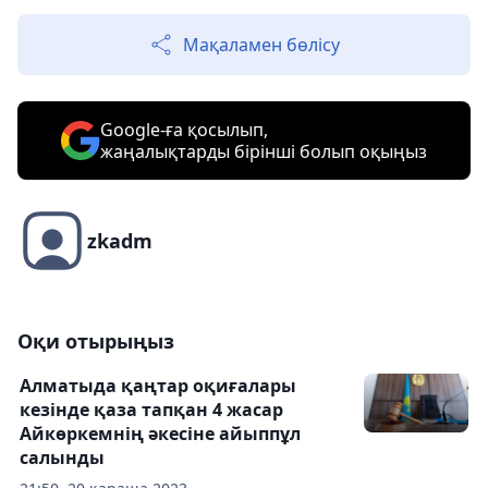
Мақаламен бөлісу
Google-ға қосылып,
жаңалықтарды бірінші болып оқыңыз
zkadm
Оқи отырыңыз
Алматыда қаңтар оқиғалары
кезінде қаза тапқан 4 жасар
Айкөркемнің әкесіне айыппұл
салынды