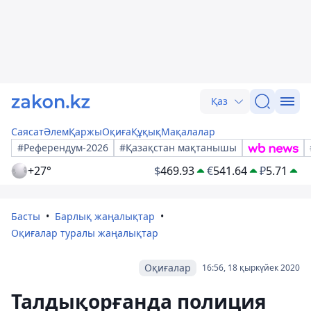
Қаз
Саясат
Әлем
Қаржы
Оқиға
Құқық
Мақалалар
#Референдум-2026
#Қазақстан мақтанышы
+27°
$
469.93
€
541.64
₽
5.71
Басты
Барлық жаңалықтар
Оқиғалар туралы жаңалықтар
Оқиғалар
16:56, 18 қыркүйек 2020
Талдықорғанда полиция