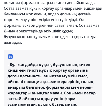
полиция формасын заңсыз киген деп айыпталды.
Сотта азамат құқық қорғау органдарымен ешқандай
байланысы жоқ екенін, видео досының дүкенін
жарнамалау үшін түсірілгенін түсіндірді. Ол
форманы әскери дүкеннен сатып алған. Сот азамат
Д-ның әрекеттерінде әкімшілік құқық
бұзушылықтың құрылымы жоқ деген қорытынды
шығарды.
- Бұл жағдайда құқық бұзушының киген
киімінен тиісті құқық қорғау органына
деген қатынасты анықтау мүмкін емес,
өйткені полиция қызметкерлерінің толық
айырым белгілері, формалары мен керек-
жарақтары анықталмаған. Сонымен қатар,
заттай айғақты қарау үшін форм
ұсынылмаған, құқық бұзушының