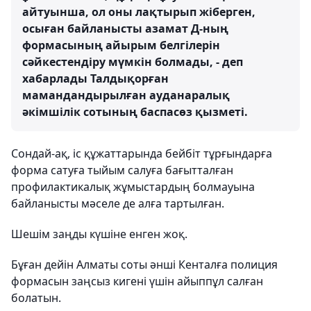
айтуынша, ол оны лақтырып жіберген,
осыған байланысты азамат Д-ның
формасының айырым белгілерін
сәйкестендіру мүмкін болмады, - деп
хабарлады Талдықорған
мамандандырылған ауданаралық
әкімшілік сотының баспасөз қызметі.
Сондай-ақ, іс құжаттарында бейбіт тұрғындарға
форма сатуға тыйым салуға бағытталған
профилактикалық жұмыстардың болмауына
байланысты мәселе де алға тартылған.
Шешім заңды күшіне енген жоқ.
Бұған дейін Алматы соты әнші Кенталға полиция
формасын заңсыз кигені үшін айыппұл салған
болатын.