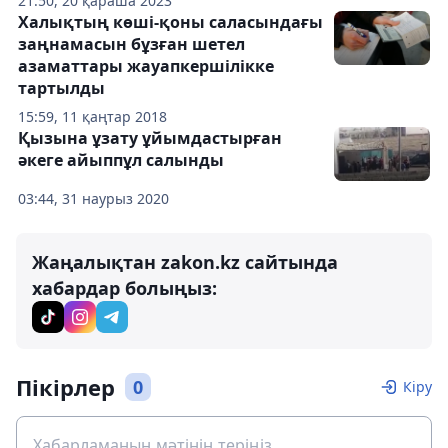
21:50, 20 қараша 2023
Халықтың көші-қоны саласындағы
заңнамасын бұзған шетел
азаматтары жауапкершілікке
тартылды
15:59, 11 қаңтар 2018
Қызына ұзату ұйымдастырған
әкеге айыппұл салынды
03:44, 31 наурыз 2020
Жаңалықтан zakon.kz сайтында
хабардар болыңыз:
Пікірлер
0
Кіру