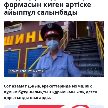
формасын киген әртіске
айыппұл салынбады
Алматы облыстық соты
Сот азамат Д-ның әрекеттерінде әкімшілік
құқық бұзушылықтың құрылымы жоқ деген
қорытынды шығарды.