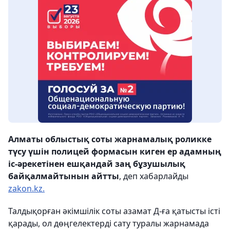
Алматы облыстық соты жарнамалық роликке
түсу үшін полицей формасын киген ер адамның
іс-әрекетінен ешқандай заң бұзушылық
байқалмайтынын айтты
, деп хабарлайды
zakon.kz.
Талдықорған әкімшілік соты азамат Д-ға қатысты істі
қарады, ол дөңгелектерді сату туралы жарнамада