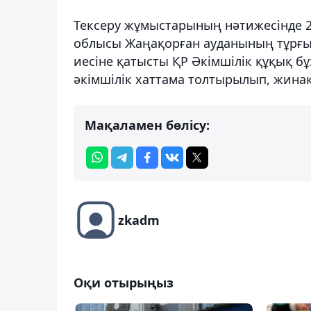
Тексеру жұмыстарының нәтижесінде 2
облысы Жаңақорған ауданының тұрғы
иесіне қатысты ҚР Әкімшілік құқық б
әкімшілік хаттама толтырылып, жинақ
Мақаламен бөлісу:
zkadm
Оқи отырыңыз