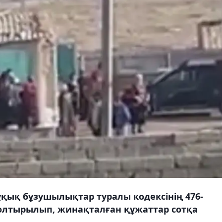
ұқық бұзушылықтар туралы кодексінің 476-
толтырылып, жинақталған құжаттар сотқа