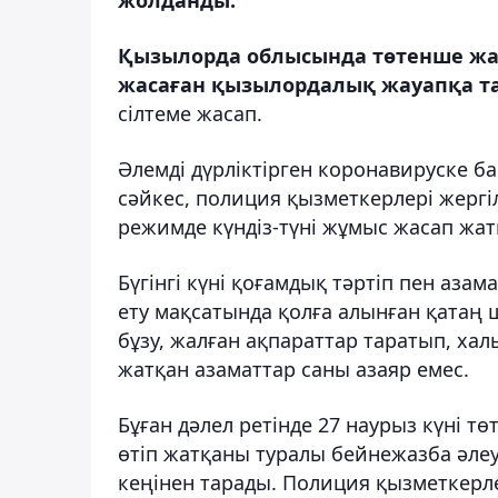
Қызылорда облысында төтенше жа
жасаған қызылордалық жауапқа т
сілтеме жасап.
Әлемді дүрліктірген коронавируске б
сәйкес, полиция қызметкерлері жергі
режимде күндіз-түні жұмыс жасап жат
Бүгінгі күні қоғамдық тәртіп пен азам
ету мақсатында қолға алынған қатаң
бұзу, жалған ақпараттар таратып, ха
жатқан азаматтар саны азаяр емес.
Бұған дәлел ретінде 27 наурыз күні т
өтіп жатқаны туралы бейнежазба әле
кеңінен тарады. Полиция қызметкерлері