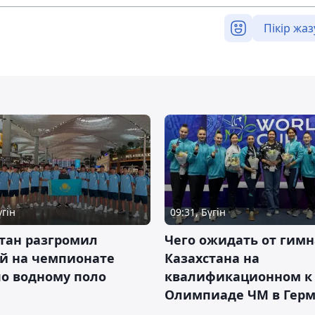
Пікір жаз
үгін
09:31, Бүгін
тан разгромил
Чего ожидать от гимн
ай на чемпионате
Казахстана на
о водному поло
квалификационном к
Олимпиаде ЧМ в Гер