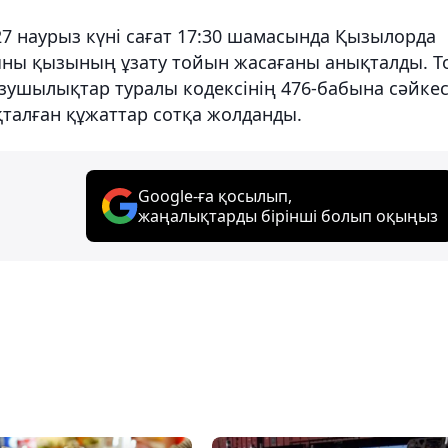
7 наурыз күні сағат 17:30 шамасында Қызылорда
ны қызының ұзату тойын жасағаны анықталды. Т
ұзушылықтар туралы кодексінің 476-бабына сәйке
талған құжаттар сотқа жолданды.
Google-ға қосылып,
жаңалықтарды бірінші болып оқыңыз