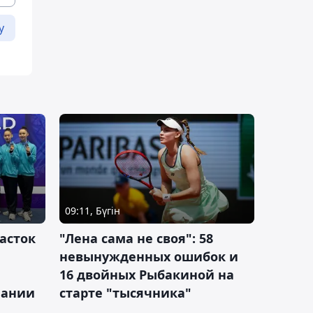
у
09:11, Бүгін
асток
"Лена сама не своя": 58
невынужденных ошибок и
16 двойных Рыбакиной на
мании
старте "тысячника"