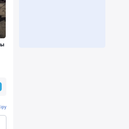
зы
Кіру