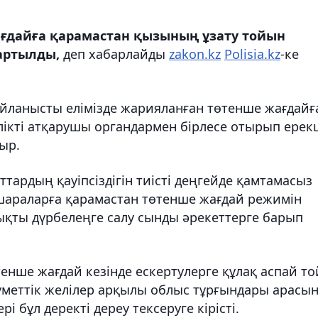
ғдайға қарамастан қызының ұзату тойын
артылды,
деп хабарлайды
zakon.kz
Polisia.kz
-ке
айланысты елімізде жарияланған төтенше жағдайғ
лікті атқарушы органдармен бірлесе отырып ерек
ыр.
аттардың қауіпсіздігін тиісті деңгейде қамтамасыз
 шараларға қарамастан төтенше жағдай режимін
лықты дүрбелеңге салу сынды әрекеттерге барып
өтенше жағдай кезінде ескертулерге құлақ аспай то
уметтік желілер арқылы облыс тұрғындары арасы
 бұл деректі дереу тексеруге кірісті.