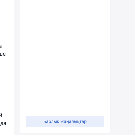
а
ше
й
Барлық жаңалықтар
нда