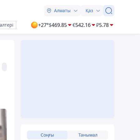
Алматы
Қаз
+27°
$
469.85
€
542.16
₽
5.78
алтері
Соңғы
Танымал