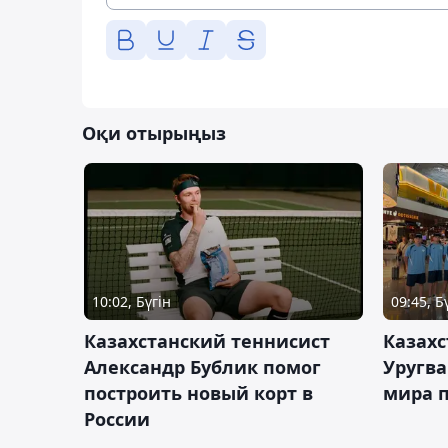
Оқи отырыңыз
10:02, Бүгін
09:45, Б
Казахстанский теннисист
Казахс
Александр Бублик помог
Уругв
построить новый корт в
мира п
России