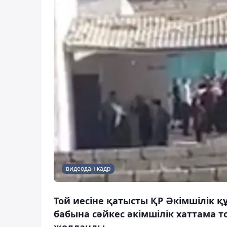
видеодан кадр
Той иесіне қатысты ҚР Әкімшілік қ
бабына сәйкес әкімшілік хаттама 
жолданды.