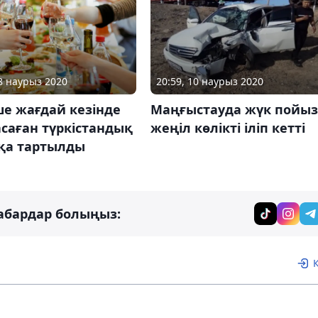
18 наурыз 2020
20:59, 10 наурыз 2020
е жағдай кезінде
Маңғыстауда жүк пойы
саған түркістандық
жеңіл көлікті іліп кетті
қа тартылды
абардар болыңыз: