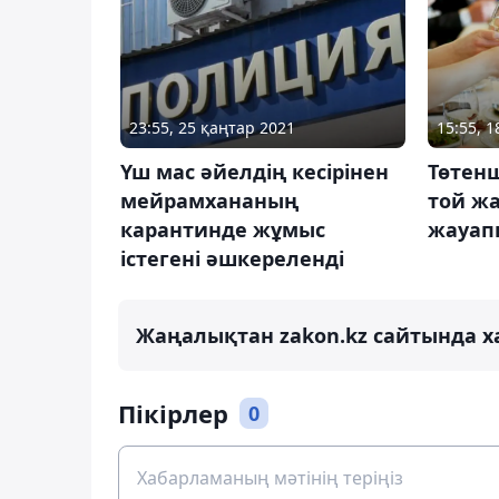
23:55, 25 қаңтар 2021
15:55, 
Үш мас әйелдің кесірінен
Төтенш
мейрамхананың
той жа
карантинде жұмыс
жауап
істегені әшкереленді
Жаңалықтан zakon.kz сайтында х
Пікірлер
0