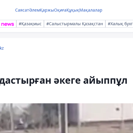
Саясат
Әлем
Қаржы
Оқиға
Құқық
Мақалалар
#Қазақмыс
#Салыстырмалы Қазақстан
#Халық бухг
kz
дастырған әкеге айыппұл