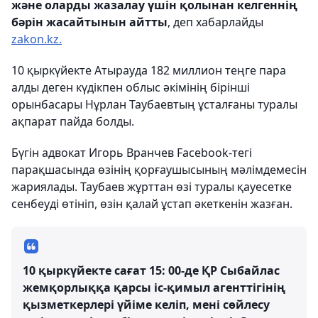
және оларды жазалау үшін қолынан келгеннің
бәрін жасайтынын айтты
, деп хабарлайды
zakon.kz.
10 қыркүйекте Атырауда 182 миллион теңге пара
алды деген күдікпен облыс әкімінің бірінші
орынбасары Нұрлан Таубаевтың ұсталғаны туралы
ақпарат пайда болды.
Бүгін адвокат Игорь Вранчев Facebook-тегі
парақшасында өзінің қорғаушысының мәлімдемесін
жариялады. Таубаев жұрттан өзі туралы қауесетке
сенбеуді өтініп, өзін қалай ұстап әкеткенін жазған.
10 қыркүйекте сағат 15: 00-де ҚР Сыбайлас
жемқорлыққа қарсы іс-қимыл агенттігінің
қызметкерлері үйіме келіп, мені сөйлесу