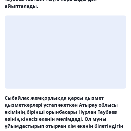
айыпталады.
Сыбайлас жемқорлыққа қарсы қызмет
қызметкерлері ұстап әкеткен Атырау облысы
әкімінің бірінші орынбасары Нұрлан Таубаев
өзінің кінәсіз екенін мәлімдеді. Ол мұны
ұйымдастырып отырған кім екенін білетіндігін