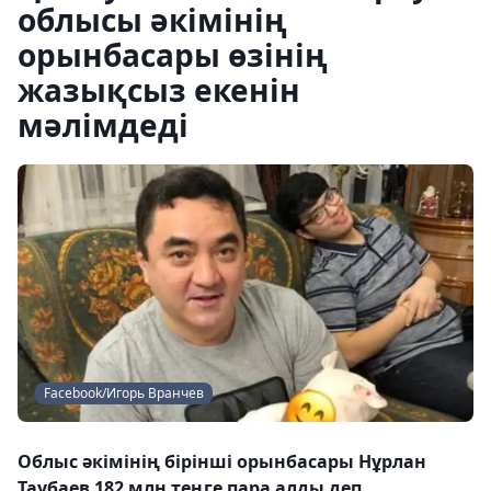
облысы әкімінің
орынбасары өзінің
жазықсыз екенін
мәлімдеді
Facebook/Игорь Вранчев
Облыс әкімінің бірінші орынбасары Нұрлан
Таубаев 182 млн теңге пара алды деп