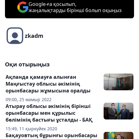
Google-ға қосылып,
жаңалықтарды бірінші болып оқыңыз
zkadm
Оқи отырыңыз
Ақпанда қамауға алынған
Маңғыстау облысы әкімінің
орынбасары жұмысына оралды
09:00, 25 мамыр 2022
Атырау облысы әкімінің бірінші
орынбасары мен құрылыс
бөлімінің бастығы ұсталды - БАҚ
15:49, 11 қыркүйек 2020
Бақауовтың бұрынғы орынбасары