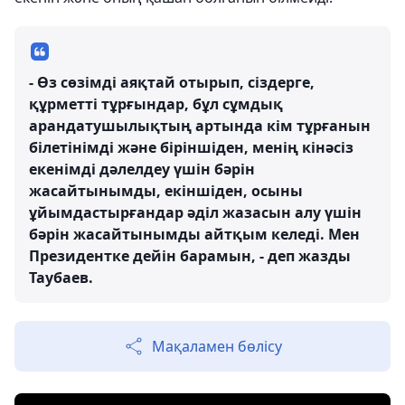
- Өз сөзімді аяқтай отырып, сіздерге,
құрметті тұрғындар, бұл сұмдық
арандатушылықтың артында кім тұрғанын
білетінімді және біріншіден, менің кінәсіз
екенімді дәлелдеу үшін бәрін
жасайтынымды, екіншіден, осыны
ұйымдастырғандар әділ жазасын алу үшін
бәрін жасайтынымды айтқым келеді. Мен
Президентке дейін барамын, - деп жазды
Таубаев.
Мақаламен бөлісу