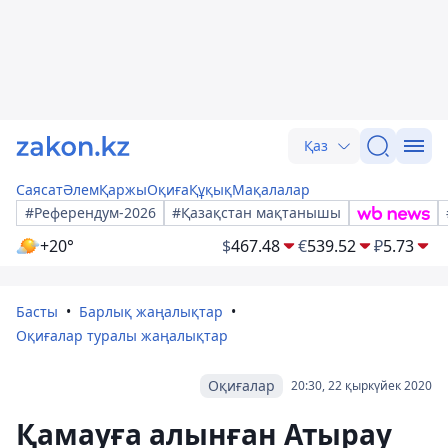
Қаз
Саясат
Әлем
Қаржы
Оқиға
Құқық
Мақалалар
#Референдум-2026
#Қазақстан мақтанышы
+20°
$
467.48
€
539.52
₽
5.73
Басты
Барлық жаңалықтар
Оқиғалар туралы жаңалықтар
Оқиғалар
20:30, 22 қыркүйек 2020
Қамауға алынған Атырау