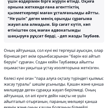
үшін өздерімен бірге жүруін өтінді. Оқиға
орнына жеткенде ғана агенттіктің
қызметкерлері маған ұсталғанымды айтты.
"Не үшін" деген менің орынды сұрағыма
жауап ала алмадым. Бір сағат күтіп, көп
өтініштен соң маған адвокатымды
шақыруға рұқсат берді, - деп жазды Таубаев.
Оның айтуынша, сол күні екі тергеуші ауысқан, олар
бірнеше рет әкім орынбасарынан "бәрін өзі айтып
беруін" сұраған. Содан кейін Таубаевқа айыпты
оқымастан уақытша ұстау изоляторына жеткізген.
Келесі күні оған "пара алуға оқталу түріндегі қылмыс
жасау туралы" шешім ұсынылды. Қашан және қанша
мөлшерде деген сұраққа жауап берілмеді. Оның
айтуынша, ол әлі күнге дейін нақты не үшін
айыпталып отырғанын, параның мөлшері қанша
екенін және оның қашан болғанын білмейді.