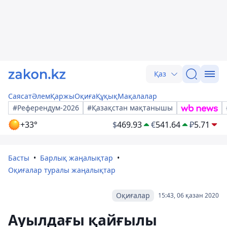
Қаз
Саясат
Әлем
Қаржы
Оқиға
Құқық
Мақалалар
#Референдум-2026
#Қазақстан мақтанышы
+33°
$
469.93
€
541.64
₽
5.71
Басты
Барлық жаңалықтар
Оқиғалар туралы жаңалықтар
Оқиғалар
15:43, 06 қазан 2020
Ауылдағы қайғылы