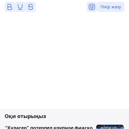
Пікір жазу
Оқи отырыңыз
"Кулагер" потерпел крупное фиаско