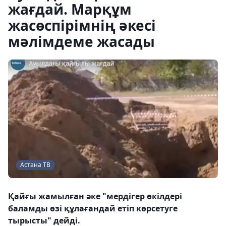
жағдай. Марқұм
жасөспірімнің әкесі
мәлімдеме жасады
Астана ТВ
Қайғы жамылған әке "мердігер өкілдері
баламды өзі құлағандай етіп көрсетуге
тырысты" дейді.