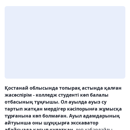
Қостанай облысында топырақ астында қалған
жасөспірім - колледж студенті көп балалы
отбасының тұңғышы. Ол ауылда ауыз су
тартып жатқан мердігер кәсіпорынға жұмысқа
тұрғанына көп болмаған. Ауыл адамдарының
айтуынша оны шұңқырға экскаватор
абайсызда қағып құлатқан
, деп хабарлайды