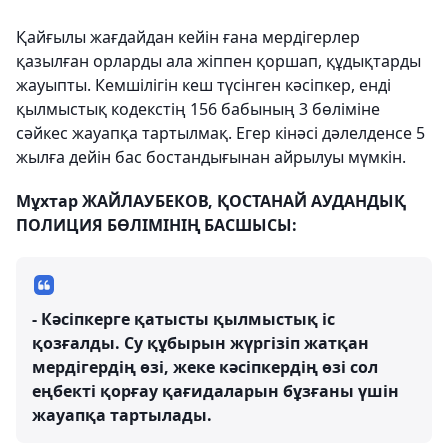
Қайғылы жағдайдан кейін ғана мердігерлер
қазылған орларды ала жіппен қоршап, құдықтарды
жауыпты. Кемшілігін кеш түсінген кәсіпкер, енді
қылмыстық кодекстің 156 бабының 3 бөліміне
сәйкес жауапқа тартылмақ. Егер кінәсі дәлелденсе 5
жылға дейін бас бостандығынан айрылуы мүмкін.
Мұхтар ЖАЙЛАУБЕКОВ, ҚОСТАНАЙ АУДАНДЫҚ
ПОЛИЦИЯ БӨЛІМІНІҢ БАСШЫСЫ:
- Кәсіпкерге қатысты қылмыстық іс
қозғалды. Су құбырын жүргізіп жатқан
мердігердің өзі, жеке кәсіпкердің өзі сол
еңбекті қорғау қағидаларын бұзғаны үшін
жауапқа тартылады.