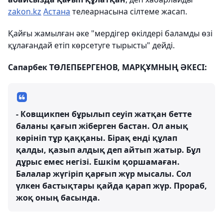
zakon.kz
Астана
телеарнасына сілтеме жасап.
Қайғы жамылған әке "мердігер өкілдері баламды өзі
құлағандай етіп көрсетуге тырысты" дейді.
Сапарбек ТӨЛЕПБЕРГЕНОВ, МАРҚҰМНЫҢ ӘКЕСІ:
- Ковщикпен бұрылып сеуіп жатқан бетте
баланы қағып жіберген бастан. Ол анық
көрініп тұр қаққаны. Бірақ енді құлап
қалды, қазып алдық деп айтып жатыр. Бұл
дұрыс емес негізі. Ешкім қоршамаған.
Балалар жүгіріп қарғып жүр мысалы. Сол
үлкен бастықтары қайда қарап жүр. Прораб,
жоқ оның басында.