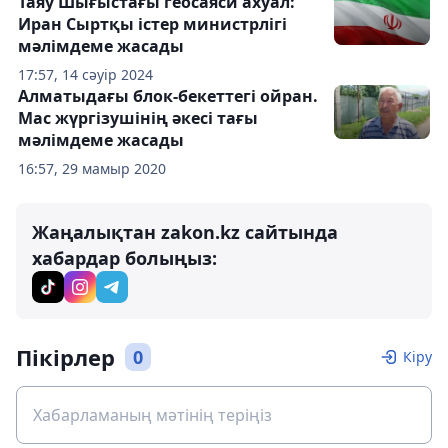
Таяу Шығыстағы геосаяси ахуал:
Иран Сыртқы істер министрлігі
мәлімдеме жасады
17:57, 14 сәуір 2024
Алматыдағы блок-бекеттегі ойран.
Мас жүргізушінің әкесі тағы
мәлімдеме жасады
16:57, 29 мамыр 2020
Жаңалықтан zakon.kz сайтында
хабардар болыңыз:
Пікірлер
0
Кіру