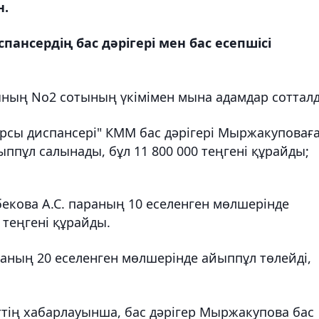
н.
ансердің бас дәрігері мен бас есепшісі
ының No2 сотының үкімімен мына адамдар соттал
арсы диспансері" КММ бас дәрігері Мыржакуповағ
ппұл салынады, бұл 11 800 000 теңгені құрайды;
бекова А.С. параның
10 еселенген
мөлшерінде
 теңгені құрайды.
раның 20 еселенген мөлшерінде айыппұл төлейді,
ің хабарлауынша, бас дәрігер Мыржакупова бас