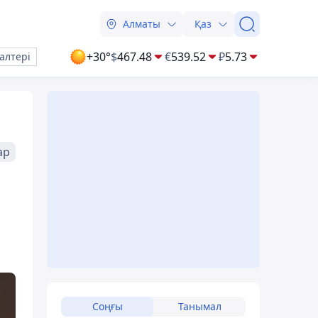
Алматы
Қаз
+30°
$
467.48
€
539.52
₽
5.73
алтері
ар
Соңғы
Танымал