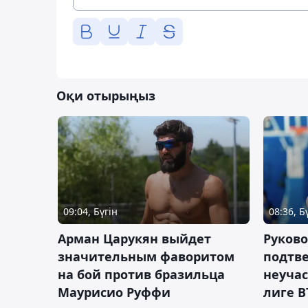
Оқи отырыңыз
09:04, Бүгін
08:36, Б
Арман Царукян выйдет
Руково
значительным фаворитом
подтве
на бой против бразильца
неучас
Маурисио Руффи
лиге В