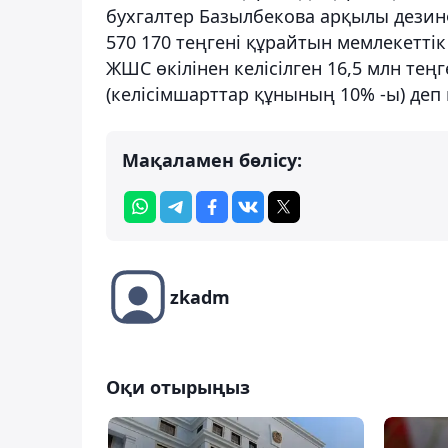
бухгалтер Базылбекова арқылы дези
570 170 теңгені құрайтын
мемлекеттік
ЖШС өкілінен келісілген 16,5 млн теңг
(келісімшарттар құнының 10% -ы) деп к
Мақаламен бөлісу:
zkadm
Оқи отырыңыз