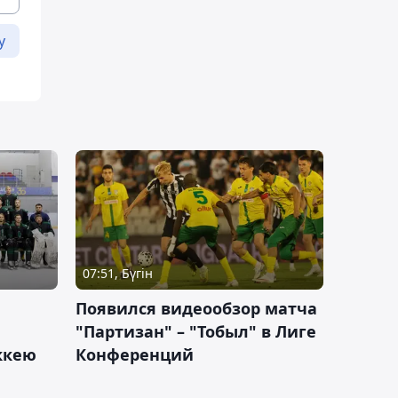
у
07:51, Бүгін
Появился видеообзор матча
"Партизан" – "Тобыл" в Лиге
оккею
Конференций