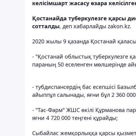
келісімшарт жасасу өзара келісілге
Қостанайда туберкулезге қарсы дисп
сотталды
, деп хабарлайды zakon.kz.
2020 жылы 9 қазанда Қостанай қалас
- "Қостанай облыстық туберкулезге қ
параның 50 еселенген мөлшерінде айы
- тубдиспансердің бас есепшісі Базыл
айыппұл салынады, яғни бұл 2 360 000
- "Тас-Фарм" ЖШС өкілі Құрманова па
яғни 4 720 000 теңгені құрайды;
Сыбайлас жемқорлыққа қарсы қызметт