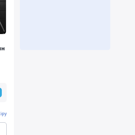
лн
Кіру