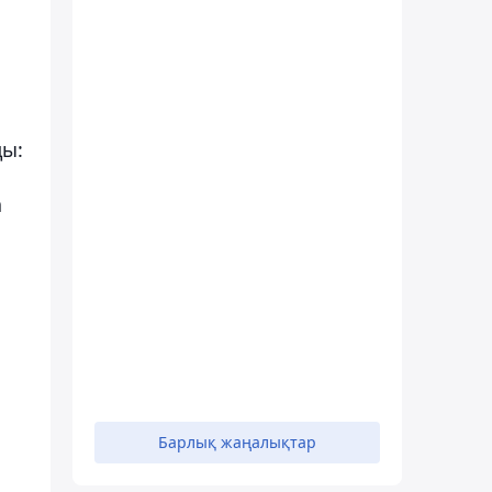
ды:
а
Барлық жаңалықтар