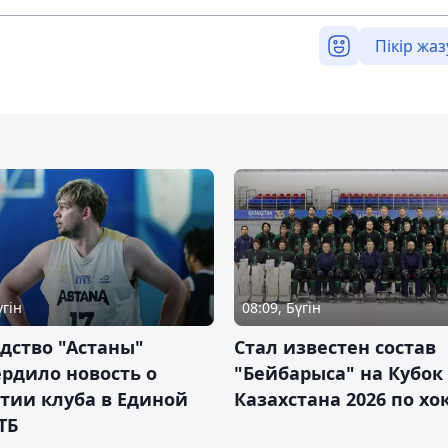
Пікір жаз
үгін
08:09, Бүгін
дство "Астаны"
Стал известен состав
рдило новость о
"Бейбарыса" на Кубок
тии клуба в Единой
Казахстана 2026 по х
ТБ