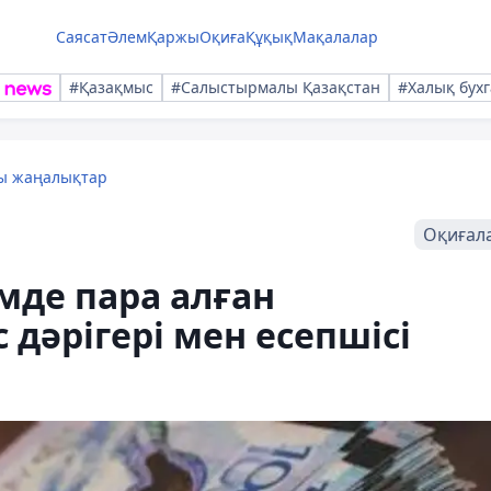
Саясат
Әлем
Қаржы
Оқиға
Құқық
Мақалалар
#Қазақмыс
#Салыстырмалы Қазақстан
#Халық бухг
лы жаңалықтар
Оқиғал
мде пара алған
 дәрігері мен есепшісі