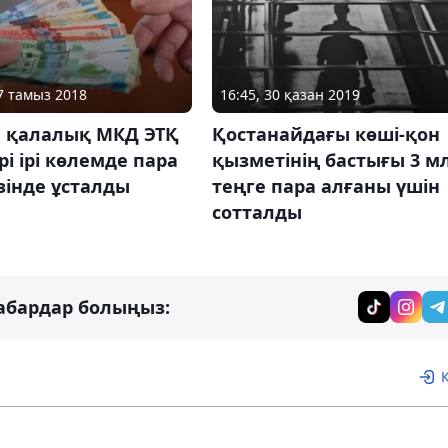
17 тамыз 2018
16:45, 30 қазан 2019
а қалалық МКД ЭТҚ
Қостанайдағы көші-қон
і ірі көлемде пара
қызметінің бастығы 3 м
зінде ұсталды
теңге пара алғаны үшін
сотталды
абардар болыңыз: