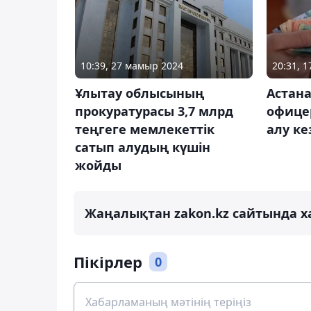
10:39, 27 мамыр 2024
20:31, 
Ұлытау облысының
Астан
прокуратурасы 3,7 млрд
офицер
теңгеге мемлекеттік
алу ке
сатып алудың күшін
жойды
Жаңалықтан zakon.kz сайтында х
Пікірлер
0