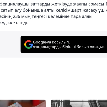
нфекциялаушы заттарды жеткізуде
жалпы сомасы 
 сатып алу бойынша алты келісімшарт жасасу үші
есінің 236 мың теңгесі көлемінде пара алды
үдікке ілінді.
Google-ға қосылып,
жаңалықтарды бірінші болып оқыңыз