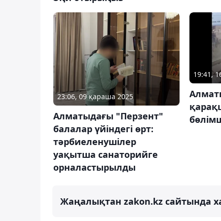
19:41, 1
Алмат
23:06, 09 қараша 2025
қарақ
Алматыдағы "Перзент"
бөлімш
балалар үйіндегі өрт:
тәрбиеленушілер
уақытша санаторийге
орналастырылды
Жаңалықтан zakon.kz сайтында х