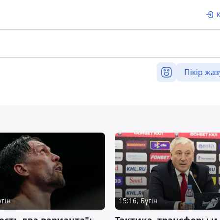
Пікір жаз
үгін
15:16, Бүгін