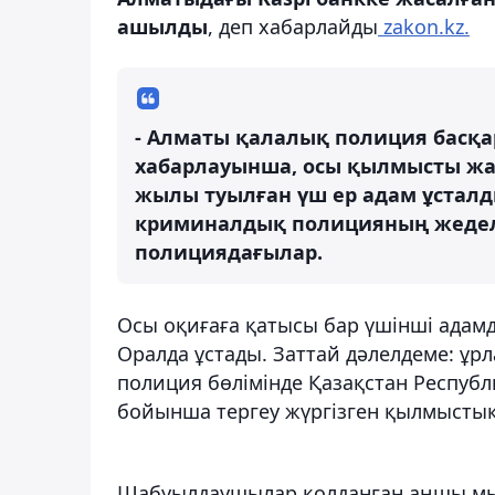
ашылды
, деп хабарлайды
zakon.kz.
- Алматы қалалық полиция басқ
хабарлауынша, осы қылмысты жаса
жылы туылған үш ер адам ұсталд
криминалдық полицияның жедел у
полициядағылар.
Осы оқиғаға қатысы бар үшінші адам
Оралда ұстады. Заттай дәлелдеме: ұр
полиция бөлімінде Қазақстан Республ
бойынша тергеу жүргізген қылмыстық 
Шабуылдаушылар қолданған аңшы мылт