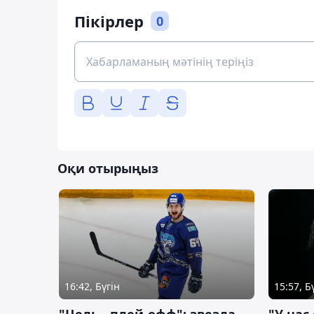
Пікірлер
0
Оқи отырыңыз
16:42, Бүгін
15:57, Б