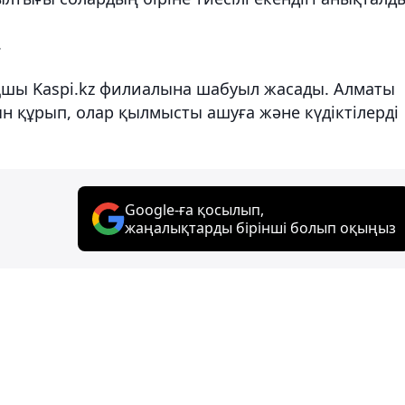
.
ақшы Kaspi.kz филиалына шабуыл жасады. Алматы
н құрып, олар қылмысты ашуға және күдіктілерді
Google-ға қосылып,
жаңалықтарды бірінші болып оқыңыз