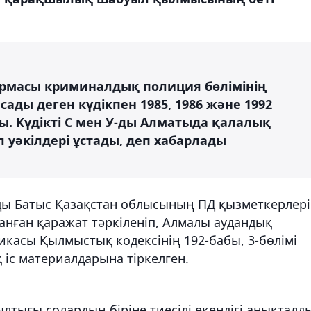
армасы криминалдық полиция бөлімінің
ды деген күдікпен 1985, 1986 және 1992
ы. Күдікті С мен У-ды Алматыда қалалық
әкілдері ұстады, деп хабарлады
ды Батыс Қазақстан облысының ПД қызметкерлері
ланған қаражат тәркіленіп, Алмалы аудандық
икасы Қылмыстық кодексінің 192-бабы, 3-бөлімі
іс материалдарына тіркелген.
ығы солардың біріне тиесілі екендігі анықталд