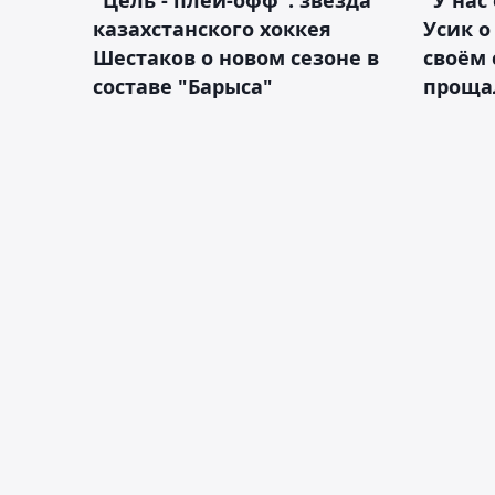
"Цель - плей-офф": звезда
"У нас
казахстанского хоккея
Усик 
Шестаков о новом сезоне в
своём 
составе "Барыса"
проща