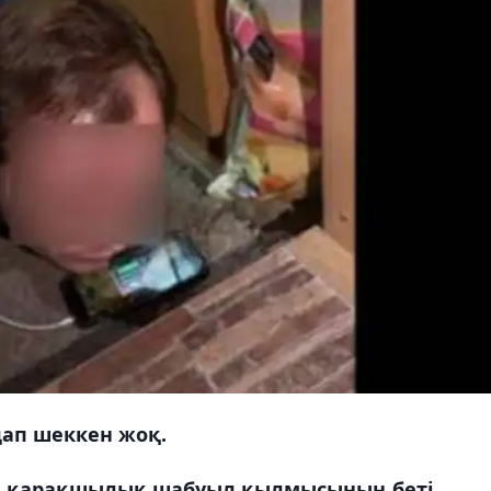
дап шеккен жоқ.
ан қарақшылық шабуыл қылмысының беті