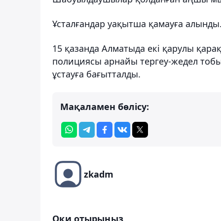
Ұсталғандар уақытша қамауға алынды
15 қазанда Алматыда екі қарулы қар
полициясы арнайы тергеу-жедел тобы
ұстауға бағытталды.
Мақаламен бөлісу:
zkadm
Оқи отырыңыз