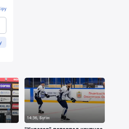
Кіру
у
14:36, Бүгін