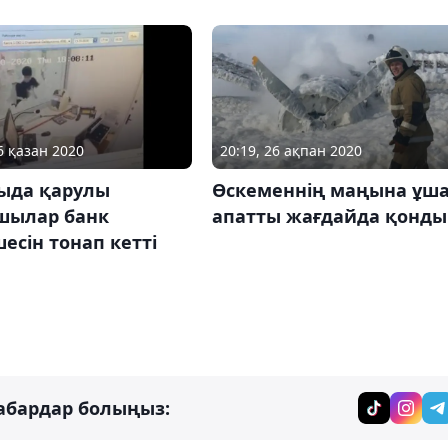
6 қазан 2020
20:19, 26 ақпан 2020
ыда қарулы
Өскеменнің маңына ұш
шылар банк
апатты жағдайда қонды
есін тонап кетті
абардар болыңыз: