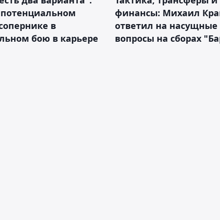
 есть два варианта":
Тактика, трансферы и
о потенциальном
финансы: Михаил Кра
сопернике в
ответил на насущные
льном бою в карьере
вопросы на сборах "Б