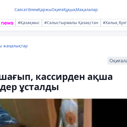
Саясат
Әлем
Қаржы
Оқиға
Құқық
Мақалалар
#Қазақмыс
#Салыстырмалы Қазақстан
#Халық бухг
лы жаңалықтар
Оқиғал
і шағып, кассирден ақша
дер ұсталды