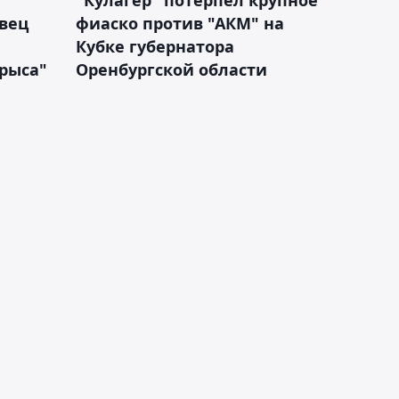
"Кулагер" потерпел крупное
вец
фиаско против "АКМ" на
Кубке губернатора
арыса"
Оренбургской области