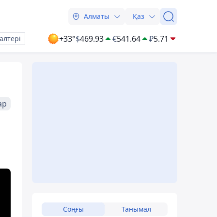
Алматы
Қаз
+33°
$
469.93
€
541.64
₽
5.71
алтері
ар
Соңғы
Танымал