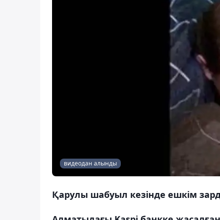
видеодан алынды
Қарулы шабуыл кезінде ешкім зар
Алматыдағы Kaspi банкке жасалғ