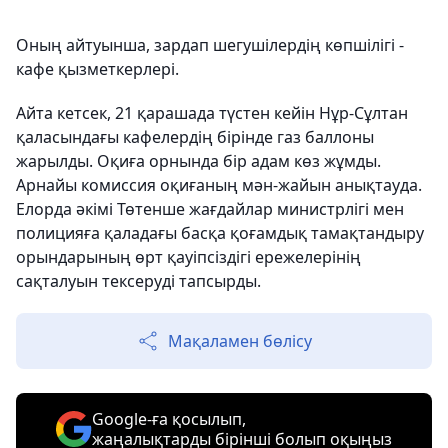
Оның айтуынша, зардап шегушілердің көпшілігі -
кафе қызметкерлері.
Айта кетсек, 21 қарашада түстен кейін Нұр-Сұлтан
қаласындағы кафелердің бірінде газ баллоны
жарылды. Оқиға орнында бір адам көз жұмды.
Арнайы комиссия оқиғаның мән-жайын анықтауда.
Елорда әкімі Төтенше жағдайлар министрлігі мен
полицияға қаладағы басқа қоғамдық тамақтандыру
орындарының өрт қауіпсіздігі ережелерінің
сақталуын тексеруді тапсырды.
Мақаламен бөлісу
Google-ға қосылып,
жаңалықтарды бірінші болып оқыңыз