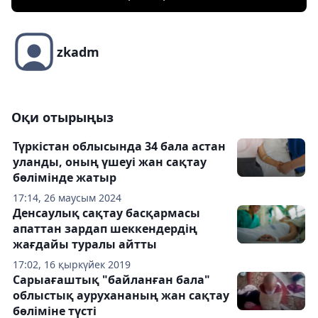
zkadm
Оқи отырыңыз
Түркістан облысында 34 бала астан
уланды, оның үшеуі жан сақтау
бөлімінде жатыр
17:14, 26 маусым 2024
Денсаулық сақтау басқармасы
апаттан зардап шеккендердің
жағдайы туралы айтты
17:02, 16 қыркүйек 2019
Сарыағаштық "байланған бала"
облыстық аурухананың жан сақтау
бөліміне түсті