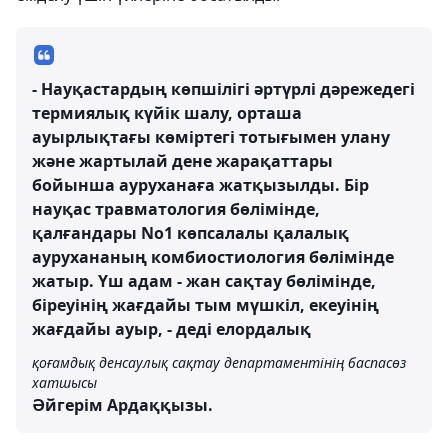
- Науқастардың көпшілігі әртүрлі дәрежедегі
термиялық күйік шалу, орташа
ауырлықтағы көміртегі тотығымен улану
және жартылай дене жарақаттары
бойынша ауруханаға жатқызылды. Бір
науқас травматология бөлімінде,
қалғандары No1 көпсалалы қалалық
аурухананың комбиостиология бөлімінде
жатыр. Үш адам - жан сақтау бөлімінде,
біреуінің жағдайы тым мүшкіл, екеуінің
жағдайы ауыр, - деді елордалық
қоғамдық денсаулық сақтау департаментінің баспасөз
хатшысы
Әйгерім Ардаққызы.