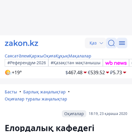
Қаз
Саясат
Әлем
Қаржы
Оқиға
Құқық
Мақалалар
#Референдум-2026
#Қазақстан мақтанышы
+19°
$
467.48
€
539.52
₽
5.73
Басты
Барлық жаңалықтар
Оқиғалар туралы жаңалықтар
Оқиғалар
18:19, 23 қараша 2020
Елордалық кафедегі