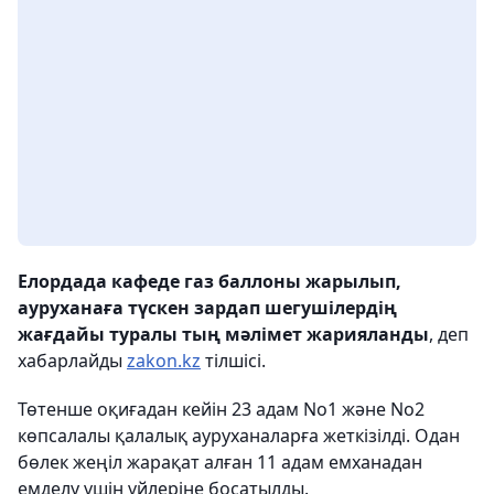
Елордада кафеде газ баллоны жарылып,
ауруханаға түскен зардап шегушілердің
жағдайы туралы тың мәлімет жарияланды
, деп
хабарлайды
zakon.kz
тілшісі.
Төтенше оқиғадан кейін 23 адам No1 және No2
көпсалалы қалалық ауруханаларға жеткізілді. Одан
бөлек жеңіл жарақат алған 11 адам емханадан
емделу үшін үйлеріне босатылды.