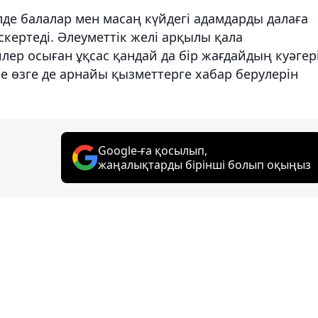
лде балалар мен масаң күйдегі адамдарды далаға
скертеді. Әлеуметтік желі арқылы қала
лер осыған ұқсас қандай да бір жағдайдың куәгер
се өзге де арнайы қызметтерге хабар берулерін
Google-ға қосылып,
жаңалықтарды бірінші болып оқыңыз