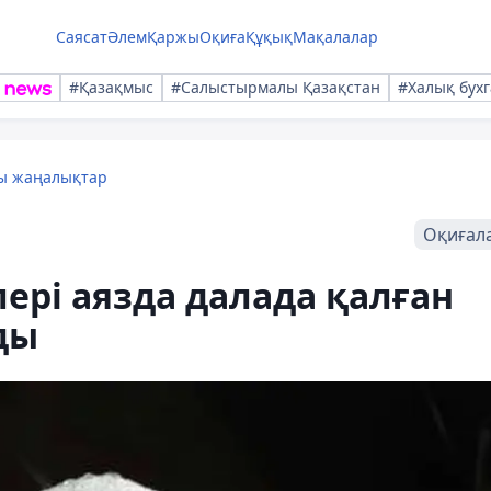
Саясат
Әлем
Қаржы
Оқиға
Құқық
Мақалалар
#Қазақмыс
#Салыстырмалы Қазақстан
#Халық бухг
лы жаңалықтар
Оқиғал
рі аязда далада қалған
ды