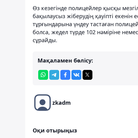
Өз кезегінде полицейлер қысқы мезгі
бақылаусыз жіберудің қауіпті екенін е
тұрғындарына үндеу тастаған полицей
болса, жедел түрде 102 нәміріне неме
сұрайды.
Мақаламен бөлісу:
zkadm
Оқи отырыңыз