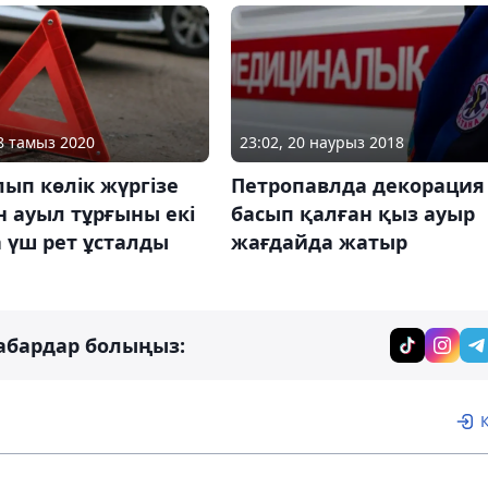
18 тамыз 2020
23:02, 20 наурыз 2018
лып көлік жүргізе
Петропавлда декорация
н ауыл тұрғыны екі
басып қалған қыз ауыр
 үш рет ұсталды
жағдайда жатыр
абардар болыңыз: