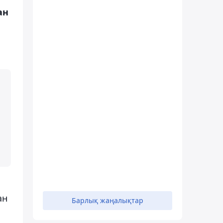
ан
ан
Барлық жаңалықтар