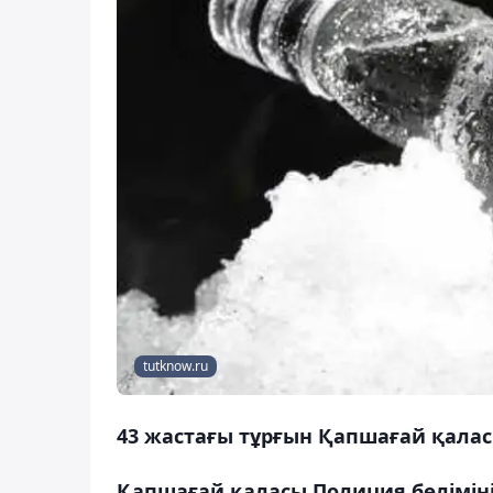
tutknow.ru
43 жастағы тұрғын Қапшағай қаласы
Қапшағай қаласы Полиция бөлімінің