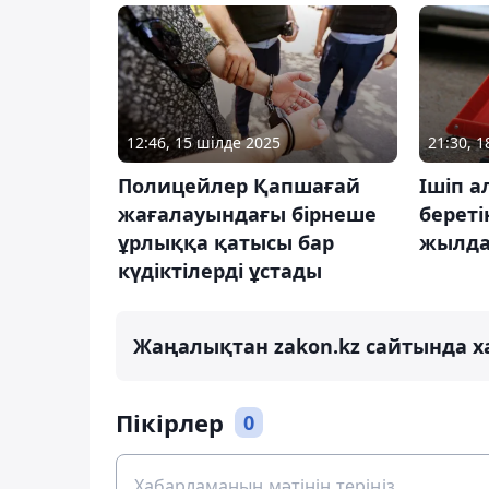
12:46, 15 шілде 2025
21:30, 
Полицейлер Қапшағай
Ішіп а
жағалауындағы бірнеше
береті
ұрлыққа қатысы бар
жылда
күдіктілерді ұстады
Жаңалықтан zakon.kz сайтында х
Пікірлер
0