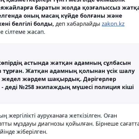
саяжайларға баратын жолда қозғалыссыз жатқ
елгенда оның масаң күйде болғаны және
кені белгілі болды,
деп хабарлайды
zakon.kz
 сілтеме жасап.
өпірдің астында жатқан адамның сұлбасын
з тұрған. Жатқан адамның қолынан үсік шалу
рге жедел жәрдем шақырдық. Дәрігерлер
, - деді №258 экипаждың мүшесі полиция кіші
 жергілікті ауруханаға жеткізілген. Оған
атты мұздауы диагнозы қойылған. Бірнеше сағатт
йінде жіберілген.