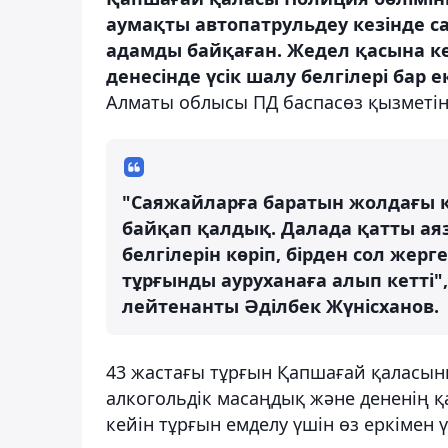
аумақты автопатрульдеу кезінде 
адамды байқаған. Жедел қасына к
денесінде үсік шалу белгілері бар е
Алматы облысы ПД баспасөз қызметіне
"Саяжайларға баратын жолдағы к
байқап қалдық. Далада қатты ая
белгілерін көріп, бірден сол же
тұрғынды ауруханаға алып кетті"
лейтенанты Әділбек Жүнісханов.
43 жастағы тұрғын Қапшағай қаласының
алкогольдік масаңдық және дененің қ
кейін тұрғын емделу үшін өз еркімен ү