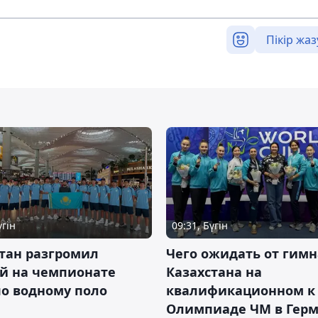
Пікір жаз
үгін
09:31, Бүгін
тан разгромил
Чего ожидать от гимн
ай на чемпионате
Казахстана на
о водному поло
квалификационном к
Олимпиаде ЧМ в Гер