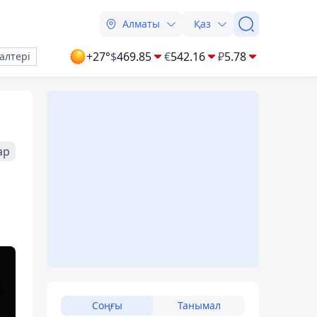
Алматы
Қаз
+27°
$
469.85
€
542.16
₽
5.78
алтері
ар
Соңғы
Танымал