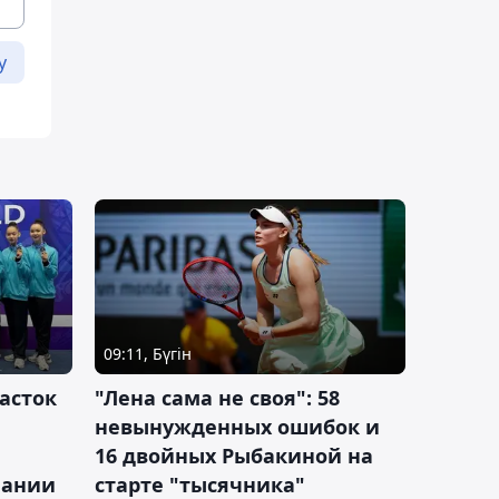
у
09:11, Бүгін
асток
"Лена сама не своя": 58
невынужденных ошибок и
16 двойных Рыбакиной на
мании
старте "тысячника"