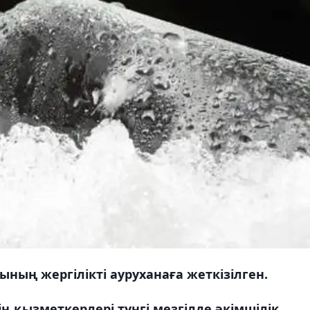
ның жергілікті ауруханаға жеткізілген.
 қызметкерлері түнгі мезгілде әкімшілік