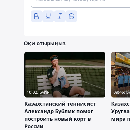
Оқи отырыңыз
10:02, Бүгін
09:45, Б
Казахстанский теннисист
Казахс
Александр Бублик помог
Уругв
построить новый корт в
мира п
России