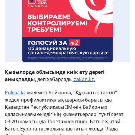
Қызылорда облысында киік ату дерегі
анықталды
, деп хабарлады
zakon.kz.
Polisia.kz
мәліметі бойынша,
"Құқықтық тәртіп"
жедел-профилактикалық шарасы барысында
Қазақстан Республикасы ІІМ-нің Байқоңыр
қаласындағы өкілдігінің қызметкерлері түнгі сағат
03:20 шамасында Төретам кентінен Батыс Қытай –
Батыс Еуропа тасжолына шығатын жолда "Лада