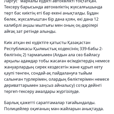
Ларгус" маркалы күдікті автокөлікті тоқтатқан.
Тексеру барысында автокөліктің жүксалғышында
төрт бас киіктің еті бар екені анықталды. Бұдан
бөлек, жүксалғыштан бір дана қоян, екі дана 12
калибрлі аңшы мылтығы мен оның оқ-дәрілері
айғақ зат ретінде алынды.
Киік атқан екі күдіктіге қатысты Қазақастан
Республикасы Қылмыстық кодексінің 339-бабы 2-
бөлігінің 2) тармағымен (Алдын ала сөз байласу
арқылы адамдар тобы жасаған өсiмдiктердің немесе
жануарлардың сирек кездесетiн және құрып кету
қаупi төнген, сондай-ақ пайдалануға тыйым
салынған түрлерімен, олардың бөліктерімен немесе
дериваттарымен заңсыз айналысу) сотқа дейінгі
тергеп-тексеру амалдары жүргізілуде.
Барлық қажетті сараптамалар тағайындалды.
Полицейлер оқиғаның мән-жайларын анықтауда.