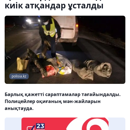
киік атқандар ұсталды
polisia.kz
Барлық қажетті сараптамалар тағайындалды.
Полицейлер оқиғаның мән-жайларын
анықтауда.