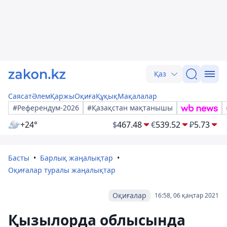
Қаз
Саясат
Әлем
Қаржы
Оқиға
Құқық
Мақалалар
#Референдум-2026
#Қазақстан мақтанышы
+24°
$
467.48
€
539.52
₽
5.73
Басты
Барлық жаңалықтар
Оқиғалар туралы жаңалықтар
Оқиғалар
16:58, 06 қаңтар 2021
Қызылорда облысында