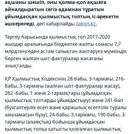
ақшаны шешіп, оны қолма-қол ақшаға
айналдыратын сегіз адамнан тұратын
ұйымдасқан қылмыстық топтың іс-әрекетін
әшкереледі
, деп хабарлайды
zakon.kz.
Тергеу барысында қылмыстық топ 2017-2020
жылдар аралығында бюджетке жалпы сомасы 7,7
млрд.теңгеден астам салықтан жалтаруға мүмкіндік
берген жалған шот-фактуралар жасағаны
анықталды.
ҚР Қылмыстық Кодексінің 28-бабы, 3-тармағы, 216-
бабы, 3-тармағы (жалған шот-фактуралар жасау),
262 -бабы, 1 және 2-тармақтары (ұйымдасқан
қылмыстық топтарды ұйымдастыру) және 241-бап
(бухгалтерлік есеп және қаржылық есептілік туралы
заңнамасын бұзу), 24-бабы, 3-тармағы, 190-бабы, 3-
тармағы (алаяқтық) бойынша ұйымдасқан
қылмыстық топқа қатысты қозғалған қылмыстық