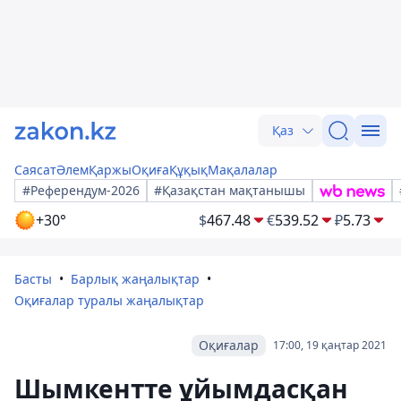
Қаз
Саясат
Әлем
Қаржы
Оқиға
Құқық
Мақалалар
#Референдум-2026
#Қазақстан мақтанышы
+30°
$
467.48
€
539.52
₽
5.73
Басты
Барлық жаңалықтар
Оқиғалар туралы жаңалықтар
Оқиғалар
17:00, 19 қаңтар 2021
Шымкентте ұйымдасқан