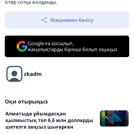
істер сотқа жолданды.
Мақаламен бөлісу
Google-ға қосылып,
жаңалықтарды бірінші болып оқыңыз
zkadm
Оқи отырыңыз
Алматыда ұйымдасқан
қылмыстық топ 6,6 млн долларды
шетелге заңсыз шығарған