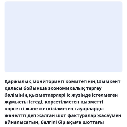
Қаржылық мониторингі комитетінің Шымкент
қаласы бойынша экономикалық тергеу
бөлімінің қызметкерлері іс жүзінде істелмеген
жұмысты істеді, көрсетілмеген қызметті
көрсетті және жеткізілмеген тауарларды
жөнелтті деп жалған шот-фактуралар жасаумен
айналысатын, белгілі бір ақыға шоттағы