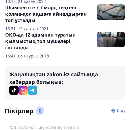
10:16, 21 қазан 2022
Шымкентте 7,7 млрд теңгені
қолма-қол ақшаға айналдырған
топ ұсталды
15:51, 19 қаңтар 2021
ОҚО-да 12 адамнан тұратын
қылмыстық топ мүшелері
сотталды
16:41, 06 наурыз 2018
Жаңалықтан zakon.kz сайтында
хабардар болыңыз:
Пікірлер
0
Кіру