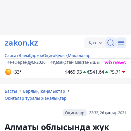
Қаз
Саясат
Әлем
Қаржы
Оқиға
Құқық
Мақалалар
#Референдум-2026
#Қазақстан мақтанышы
+33°
$
469.93
€
541.64
₽
5.71
Басты
Барлық жаңалықтар
Оқиғалар туралы жаңалықтар
Оқиғалар
22:32, 26 қаңтар 2021
Алматы облысында жүк