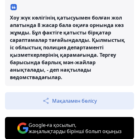
Хоу жүк көлігінің қатысуымен болған жол
апатында 8 жасар бала оқиға орнында көз
жұмды. Бұл фактіге қатысты бірқатар
сараптамалар тағайындалды. Қылмыстық
іс облыстық полиция департаменті
қызметкерлерінің қарамағында. Тергеу
барысында барлық мән-жайлар
анықталады, - деп нақтылады
ведомствадағылар.
Мақаламен бөлісу
Google-ға қосылып,
жаңалықтарды бірінші болып оқыңыз