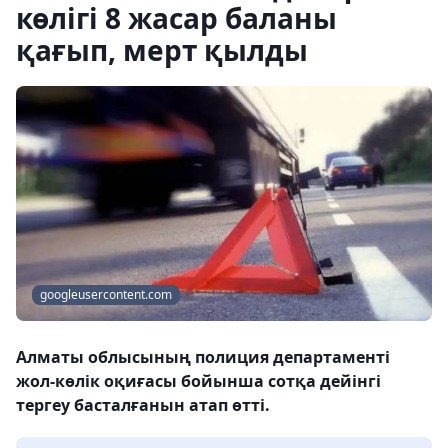
көлігі 8 жасар баланы
қағып, мерт қылды
googleusercontent.com
Алматы облысының полиция департаменті
жол-көлік оқиғасы бойынша сотқа дейінгі
тергеу басталғанын атап өтті.