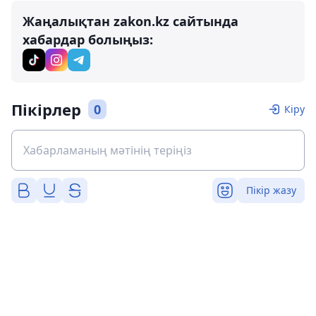
Жаңалықтан zakon.kz сайтында
хабардар болыңыз:
Пікірлер
0
Кіру
Пікір жазу