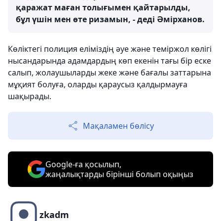
қаражат маған толығымен қайтарылды,
бұл үшін мен өте ризамын, - деді Әмірханов.
Көліктегі полиция еліміздің әуе және теміржол көлігі
нысандарында адамдардың көп екенін тағы бір еске
салып, жолаушыларды жеке және бағалы заттарына
мұқият болуға, оларды қараусыз қалдырмауға
шақырады.
Мақаламен бөлісу
Google-ға қосылып,
жаңалықтарды бірінші болып оқыңыз
zkadm