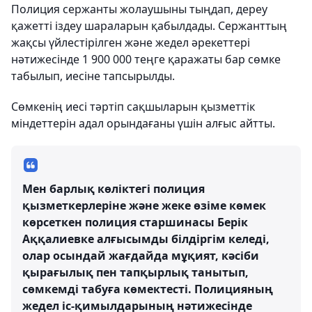
Полиция сержанты жолаушыны тыңдап, дереу
қажетті іздеу шараларын қабылдады. Сержанттың
жақсы үйлестірілген және жедел әрекеттері
нәтижесінде 1 900 000 теңге қаражаты бар сөмке
табылып, иесіне тапсырылды.
Сөмкенің иесі тәртіп сақшыларын қызметтік
міндеттерін адал орындағаны үшін алғыс айтты.
Мен барлық көліктегі полиция
қызметкерлеріне және жеке өзіме көмек
көрсеткен полиция старшинасы Берік
Аққалиевке алғысымды білдіргім келеді,
олар осындай жағдайда мұқият, кәсіби
қырағылық пен тапқырлық танытып,
сөмкемді табуға көмектесті. Полицияның
жедел іс-қимылдарының нәтижесінде