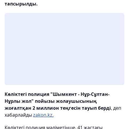
тапсырылды.
Көліктегі полиция "Шымкент - Нұр-Сұлтан-
Нұрлы жол" пойызы жолаушысының
жоғалтқан 2 миллион теңгесін тауып
берді
, деп
хабарлайды
zakon.kz.
Көліктегі полиция мәліметінше, 41 жастағы