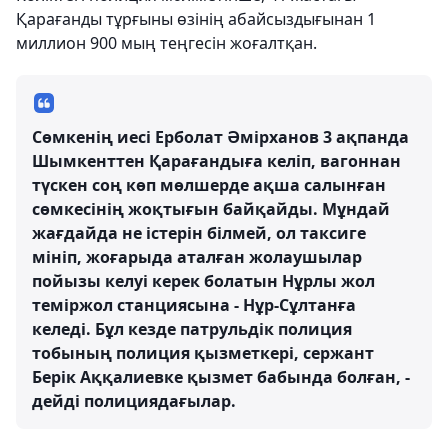
Қарағанды ​​тұрғыны өзінің абайсыздығынан 1
миллион 900 мың теңгесін жоғалтқан.
Сөмкенің иесі Ерболат Әмірханов 3 ақпанда
Шымкенттен Қарағандыға келіп, вагоннан
түскен соң көп мөлшерде ақша салынған
сөмкесінің жоқтығын байқайды. Мұндай
жағдайда не істерін білмей, ол таксиге
мініп, жоғарыда аталған жолаушылар
пойызы келуі керек болатын Нұрлы жол
теміржол станциясына - Нұр-Сұлтанға
келеді. Бұл кезде патрульдік полиция
тобының полиция қызметкері, сержант
Берік Аққалиевке қызмет бабында болған, -
дейді полициядағылар.