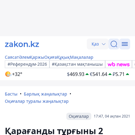
Қаз
Саясат
Әлем
Қаржы
Оқиға
Құқық
Мақалалар
#Референдум-2026
#Қазақстан мақтанышы
+32°
$
469.93
€
541.64
₽
5.71
Басты
Барлық жаңалықтар
Оқиғалар туралы жаңалықтар
Оқиғалар
17:47, 04 ақпан 2021
Қарағанды тұрғыны 2