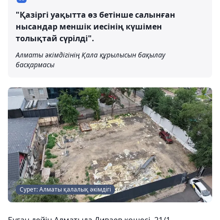
"Қазіргі уақытта өз бетінше салынған
нысандар меншік иесінің күшімен
толықтай сүрілді".
Алматы әкімдігінің Қала құрылысын бақылау
басқармасы
Сурет: Алматы қалалық әкімдігі