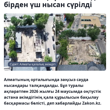
бірден үш нысан сүрілді
Сурет: Алматы қалалық әкімдігі
Алматының орталығында заңсыз сауда
нысандары талқандалды. Бұл туралы
ақпаратпен 2026 жылғы 24 маусымда оңтүстік
астана әкімдігінің қала құрылысын бақылау
басқармасы бөлісті, деп хабарлайды Zakon.kz.