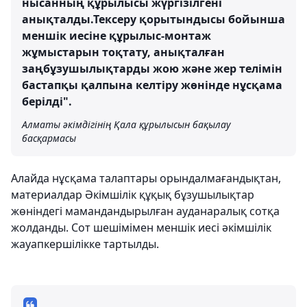
нысанның құрылысы жүргізілгені
анықталды.Тексеру қорытындысы бойынша
меншік иесіне құрылыс-монтаж
жұмыстарын тоқтату, анықталған
заңбұзушылықтарды жою және жер телімін
бастапқы қалпына келтіру жөнінде нұсқама
берілді".
Алматы әкімдігінің Қала құрылысын бақылау
басқармасы
Алайда нұсқама талаптары орындалмағандықтан,
материалдар Әкімшілік құқық бұзушылықтар
жөніндегі мамандандырылған ауданаралық сотқа
жолданды. Сот шешімімен меншік иесі әкімшілік
жауапкершілікке тартылды.