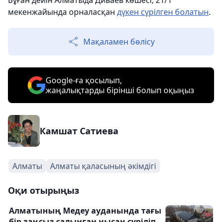
Бұған дейін Алматыда Диваев көшесі, 21/1
мекенжайында орналасқан
дүкен сүрілген болатын
.
Мақаламен бөлісу
Google-ға қосылып,
жаңалықтарды бірінші болып оқыңыз
Камшат Сатиева
Алматы
Алматы қаласының әкімдігі
Оқи отырыңыз
Алматының Медеу ауданында тағы
бір заңсыз салынған нысан сүріліп