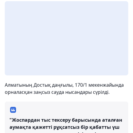
Алматының Достық даңғылы, 170/1 мекенжайында
орналасқан заңсыз сауда нысандары сүрілді.
"Жоспардан тыс тексеру барысында аталған
аумақта қажетті рұқсатсыз бір қабатты үш