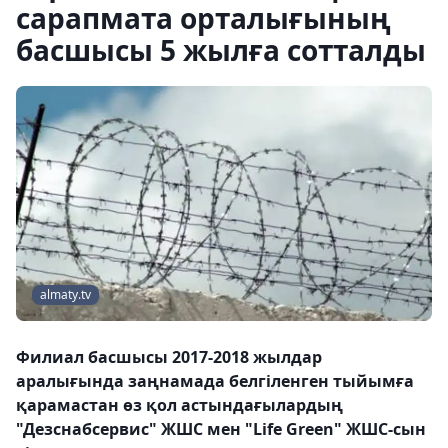
сарапмата орталығының
басшысы 5 жылға сотталды
almaty.tv
Филиал басшысы 2017-2018 жылдар
аралығында заңнамада белгіленген тыйымға
қарамастан өз қол астындағылардың
"Дезснабсервис" ЖШС мен "Life Green" ЖШС-сын