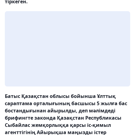
тіркеген.
Батыс Қазақстан облысы бойынша Ұлттық
сараптама орталығының басшысы 5 жылға бас
бостандығынан айырылды, деп мәлімдеді
брифингте законда Қазақстан Республикасы
Сыбайлас жемқорлыққа қарсы іс-қимыл
агенттігінің Айырықша маңызды істер