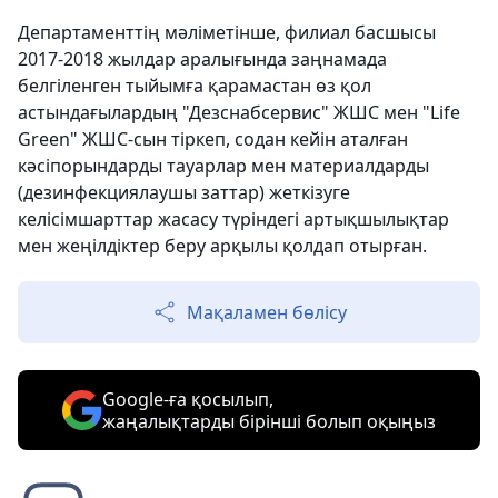
Департаменттің мәліметінше, филиал басшысы
2017-2018 жылдар аралығында заңнамада
белгіленген тыйымға қарамастан өз қол
астындағылардың "Дезснабсервис" ЖШС мен "Life
Green" ЖШС-сын тіркеп, содан кейін аталған
кәсіпорындарды тауарлар мен материалдарды
(дезинфекциялаушы заттар) жеткізуге
келісімшарттар жасасу түріндегі артықшылықтар
мен жеңілдіктер беру арқылы қолдап отырған.
Мақаламен бөлісу
Google-ға қосылып,
жаңалықтарды бірінші болып оқыңыз