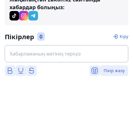
хабардар болыңыз:
Пікірлер
0
Кіру
Пікір жазу