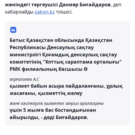
жөніндегі тергеушісі Данияр Биғайдаров
, деп
хабарлайды
zakon.kz
тілшісі.
Батыс Қазақстан облысында Қазақстан
Республикасы Денсаулық сақтау
министрлігі Қоғамдық денсаулық сақтау
комитетінің "Ұлттық сараптама орталығы"
РМК филиалының басшысы Ө
мірғалиева А.С
қызмет бабын асыра пайдаланғаны, ұрлық
жасағаны, қызметтің желеу
және кәсіпкерлік қызметке заңсыз араласқаны
үшін 5 жылға бас бостандығынан
айырылды, - деді Биғайдаров.