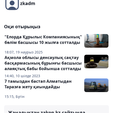
zkadm
Оқи отырыңыз
"Елорда Құрылыс Компаниясының"
бөлім басшысы 10 жылға сотталды
18:07, 19 наурыз 2025
Ақмола облысы денсаулық сақтау
басқармасының бұрынғы басшысы
алаяқтық бабы бойынша сотталды
14:40, 10 шілде 2023
7 тамыздан бастап Алматыдан
Таразға жету қиындайды
15:15, Бүгін
Жаңалықтан zakon.kz сайтында