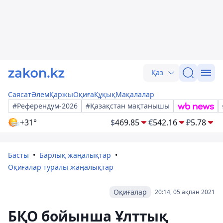
Қаз
Саясат
Әлем
Қаржы
Оқиға
Құқық
Мақалалар
#Референдум-2026
#Қазақстан мақтанышы
+31°
$
469.85
€
542.16
₽
5.78
Басты
Барлық жаңалықтар
Оқиғалар туралы жаңалықтар
Оқиғалар
20:14, 05 ақпан 2021
БҚО бойынша Ұлттық