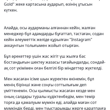
Gold" жеке картасына аударып, өзінің ұтысын
күткен.
Алайда, осы аударманы алғаннан кейін, жалған
менеджер бұл адамдарды бұғаттап, тастаған, содан
кейін әлеуметтік желіде құрылған "Instagram"
аккаунтын толығымен жойып отырған.
Бұл әрекеттер үшін жас жігіт үш жылға бас
бостандығын шектеу жазасы тағайындалды, сондай-
ақ сот үкімімен оған белгілі бір міндеттер жүктелді.
Мен жасаған ісіме шын жүректен өкінемін, бұл
менің бірінші және соңғы соттылығым деп
үміттенемін. Осы қылмысты жасаған кезде мен
оның салдары туралы күдіктенбедім, мен темір
торға да қамалуым мүмкін еді, алайда маған сот
мүмкіндік берді, мен туыстарымды жерге қаратпауға