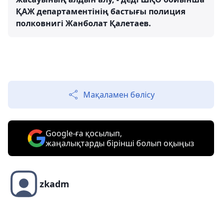
ҚАЖ департаментінің бастығы полиция
полковнигі Жанболат Қалетаев.
Мақаламен бөлісу
Google-ға қосылып,
жаңалықтарды бірінші болып оқыңыз
zkadm