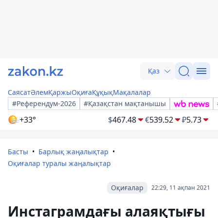
Қаз
Саясат
Әлем
Қаржы
Оқиға
Құқық
Мақалалар
#Референдум-2026
#Қазақстан мақтанышы
+33°
$
467.48
€
539.52
₽
5.73
Басты
Барлық жаңалықтар
Оқиғалар туралы жаңалықтар
Оқиғалар
22:29, 11 ақпан 2021
Инстаграмдағы алаяқтығы