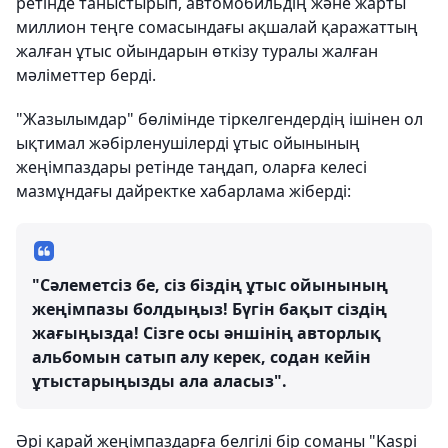
ретінде таныстырып, автомобильдің және жарты
миллион теңге сомасындағы ақшалай қаражаттың
жалған ұтыс ойындарын өткізу туралы жалған
мәліметтер берді.
"Жазылымдар" бөлімінде тіркелгендердің ішінен ол
ықтимал жәбірленушілерді ұтыс ойынының
жеңімпаздары ретінде таңдап, оларға келесі
мазмұндағы дайректке хабарлама жіберді:
"Сәлеметсіз бе, сіз біздің ұтыс ойынының
жеңімпазы болдыңыз! Бүгін бақыт сіздің
жағыңызда! Сізге осы әншінің авторлық
альбомын сатып алу керек, содан кейін
ұтыстарыңызды ала аласыз".
Әрі қарай жеңімпаздарға белгілі бір соманы "Kaspi