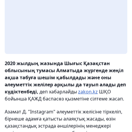
2020 жылдың жазында Шығыс Қазақстан
облысының тумасы Алматыда жүргенде жеңіл
ақша табуға шешім қабылдады және оны
әлеуметтік желілер арқылы да тауып алады деп
күдіктенбеді,
деп хабарлайды
zakon.kz
ШҚО
бойынша ҚАЖД баспасөз қызметіне сілтеме жасап.
Азамат Д. "Instagram" әлеуметтік желісіне тіркеліп,
бірнеше адамға қатысты алаяқтық жасады, өзін
қазақстандық эстрада әншілерінің менеджері