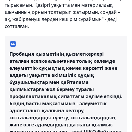
тырысамын. Қазіргі уақытта мен материалдық
шығынның орнын толтырып жатырмын, сондай –
ақ, жәбірленушілерден кешірім сұраймын" - деді
сотталған.
Пробация қызметінің қызметкерлері
аталған есепке алынғанға толық көлемде
әлеуметтік-құқықтық көмек көрсетті және
алдағы уақытта әкімшілік құқық
бұзушылықтар мен қайталама
қылмыстарға жол бермеу туралы
профилактикалық сипаттағы әңгіме өткізді.
Біздің басты мақсатымыз - әлеуметтік
әділеттілікті қалпына келтіру,
сотталғандарды түзету, сотталғандардың
және өзге адамдардың да жаңа қылмыс
жасауының алдын алу, - деді ШҚО бойынша