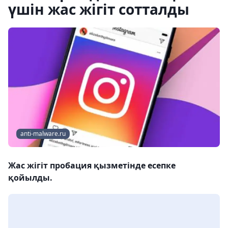
үшін жас жігіт сотталды
anti-malware.ru
Жас жігіт пробация қызметінде есепке
қойылды.