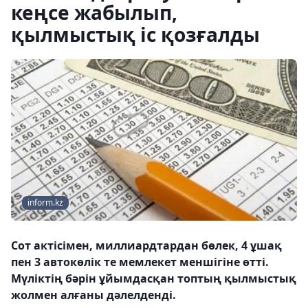
кеңсе жабылып,
қылмыстық іс қозғалды
inform.kz
Сот актісімен, миллиардтардан бөлек, 4 ұшақ
пен 3 автокөлік те мемлекет меншігіне өтті.
Мүліктің бәрін ұйымдасқан топтың қылмыстық
жолмен алғаны дәлелденді.