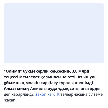
"Олимп" букмекерлік кеңсесінің 3,6 млрд
теңгесі мемлекет қазынасына өтті. Атышулы
ұйымның мүлкін тәркілеу туралы шешімді
Алматының Алмалы аудандық соты шығарды
,
деп хабарлайды
zakon.kz
КТК
телеарнасына сілтеме
жасап.