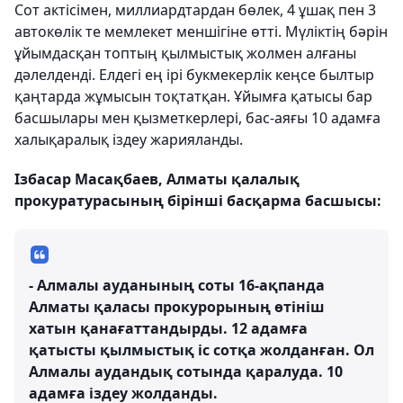
Сот актісімен, миллиардтардан бөлек, 4 ұшақ пен 3
автокөлік те мемлекет меншігіне өтті. Мүліктің бәрін
ұйымдасқан топтың қылмыстық жолмен алғаны
дәлелденді. Елдегі ең ірі букмекерлік кеңсе былтыр
қаңтарда жұмысын тоқтатқан. Ұйымға қатысы бар
басшылары мен қызметкерлері, бас-аяғы 10 адамға
халықаралық іздеу жарияланды.
Ізбасар Масақбаев, Алматы қалалық
прокуратурасының бірінші басқарма басшысы:
- Алмалы ауданының соты 16-ақпанда
Алматы қаласы прокурорының өтініш
хатын қанағаттандырды. 12 адамға
қатысты қылмыстық іс сотқа жолданған. Ол
Алмалы аудандық сотында қаралуда. 10
адамға іздеу жолданды.