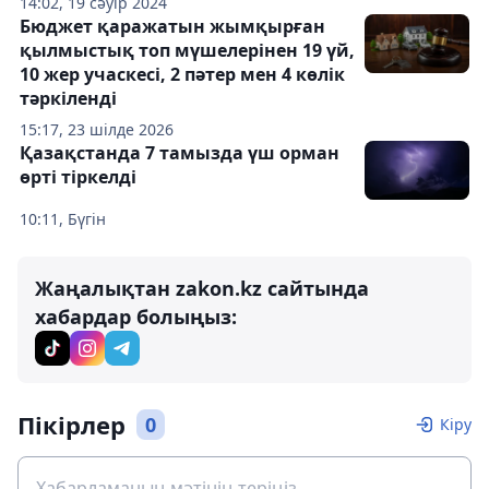
14:02, 19 сәуір 2024
Бюджет қаражатын жымқырған
қылмыстық топ мүшелерінен 19 үй,
10 жер учаскесі, 2 пәтер мен 4 көлік
тәркіленді
15:17, 23 шілде 2026
Қазақстанда 7 тамызда үш орман
өрті тіркелді
10:11, Бүгін
Жаңалықтан zakon.kz сайтында
хабардар болыңыз:
Пікірлер
0
Кіру