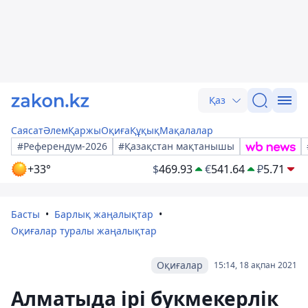
Қаз
Саясат
Әлем
Қаржы
Оқиға
Құқық
Мақалалар
#Референдум-2026
#Қазақстан мақтанышы
+33°
$
469.93
€
541.64
₽
5.71
Басты
Барлық жаңалықтар
Оқиғалар туралы жаңалықтар
Оқиғалар
15:14, 18 ақпан 2021
Алматыда ірі букмекерлік