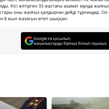
қалды. Кісі өлтірген 33 жастағы азамат мұнда жалғы
ыстары оны жалғыз қалдырған дейді тұрғандар. Ол
ен 8 жыл жазасын өтеп шыққан.
Google-ға қосылып,
жаңалықтарды бірінші болып оқыңыз