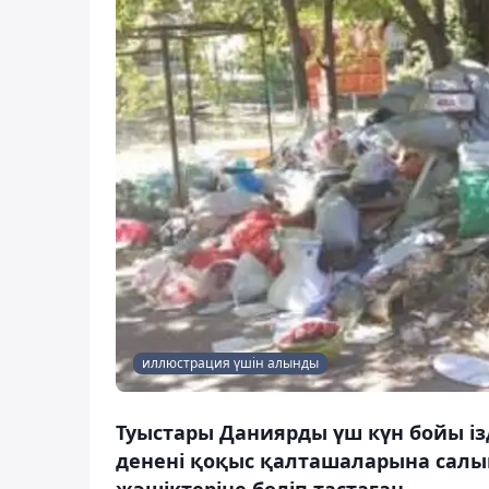
иллюстрация үшін алынды
Туыстары Даниярды үш күн бойы ізд
денені қоқыс қалташаларына салып
жәшіктеріне бөліп тастаған.