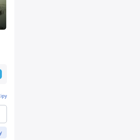
Кіру
у