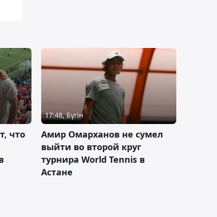
17:48, Бүгін
т, что
Амир Омарханов не сумел
выйти во второй круг
в
турнира World Tennis в
Астане