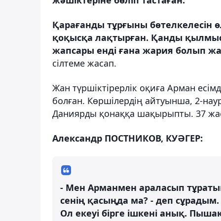
Қарағанды тұрғыны бөтелкелесін ө
қоқысқа лақтырған. Қанды қылмыс 
жапсары енді ғана жария болып ж
сілтеме жасап.
Жан түршіктірерлік оқиға
Арман есімді
болған. Көршілердің айтуынша, 2-наур
Даниярды қонаққа шақырыпты. 37 жаст
Александр ПОСТНИКОВ, КУӘГЕР:
- Мен Арманмен араласып тұраты
сенің қасыңда ма? - деп сұрадым.
Ол екеуі бірге ішкені анық. Пыша