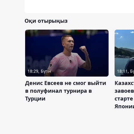
Оқи отырыңыз
18:29, Бүгін
18:11, Б
Денис Евсеев не смог выйти
Казахс
в полуфинал турнира в
завоев
Турции
старте
Япони