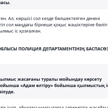
масы.
н. Ал, көршісі сол кезде бөлшектелген денені
іп сол маңдағы бірнеше қоқыс жәшіктеріне бөліп
ылмыс іс қозғалған.
ОБЛЫСЫ ПОЛИЦИЯ ДЕПАРТАМЕНТІНІҢ БАСПАСӨ
л қылмыс жасағаны туралы мойындау көрсету
 бойынша «Адам өлтіру» бойынша қылмыстық і
ілуде.
імдік ішіп, айналасындағыларға әлімжеттік жасайт