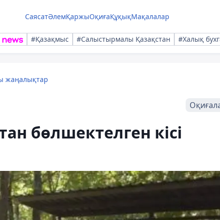
Саясат
Әлем
Қаржы
Оқиға
Құқық
Мақалалар
#Қазақмыс
#Салыстырмалы Қазақстан
#Халық бухг
лы жаңалықтар
Оқиғал
ан бөлшектелген кісі