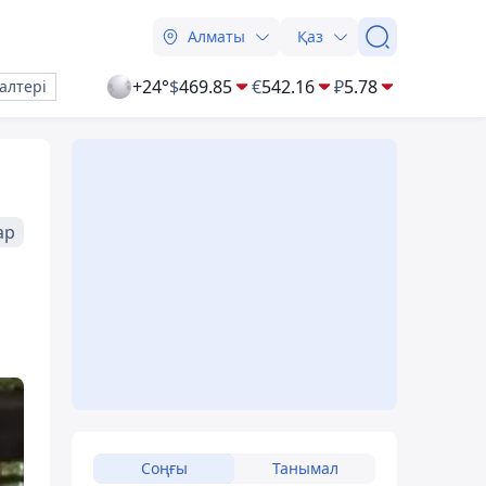
Алматы
Қаз
+24°
$
469.85
€
542.16
₽
5.78
алтері
ар
Соңғы
Танымал