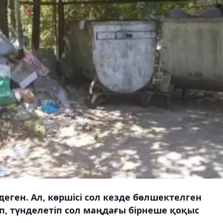
еген. Ал, көршісі сол кезде бөлшектелген
, түнделетіп сол маңдағы бірнеше қоқыс