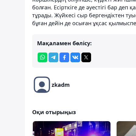
болған. Есірткіге де әуестігі бар деп 
тұрады. Жүйкесі сыр бергендіктен ту
бұған дейін де осыған ұқсас қылмысп
Мақаламен бөлісу:
zkadm
Оқи отырыңыз