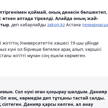
лтіргенімен қоймай, оның денесін бөлшектеп,
өткен аптада тіркелді. Алайда оның жай-
атыр
, деп хабарлайды
zakon.kz
Астана
телеарнасы
 жігіттің
Университеттік көшесі 19-шы үйінде
ыз күні ол бірнеше бөтелке арақ алып, көршісі
ағы жігітті мұнан соң ешкім көрмеген.
нмын. Сол күні оған қоңырау шалдым. Данияр
 Ол жоқ, көрмедім деп тұтқаны тастай салды.
қ сілтеген. Данияр қарсы келген, ал анау