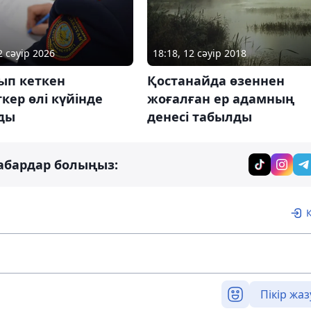
2 сәуір 2026
18:18, 12 сәуір 2018
ып кеткен
Қостанайда өзеннен
кер өлі күйінде
жоғалған ер адамның
ды
денесі табылды
абардар болыңыз:
Пікір жаз