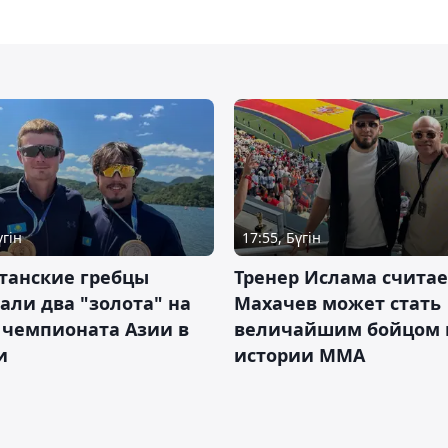
үгін
17:55, Бүгін
танские гребцы
Тренер Ислама считае
али два "золота" на
Махачев может стать
 чемпионата Азии в
величайшим бойцом 
и
истории ММА