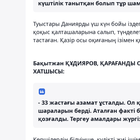
күштілік танытқан болып тұр ша
Туыстары Даниярды үш күн бойы іздеге
қоқыс қалташаларына салып, түнделет
тастаған. Қазір осы оқиғаның ізімен қ
Бақытжан ҚҰДИЯРОВ, ҚАРАҒАНДЫ 
ХАТШЫСЫ:
- 33 жастағы азамат ұсталды. О
шараларын берді. Аталған факті
қозғалды. Тергеу амалдары жүргіз
Көршілердің білуінше, күдікті жиі іш