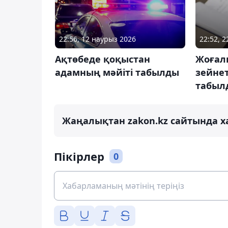
22:56, 12 наурыз 2026
22:52, 2
Ақтөбеде қоқыстан
Жоғал
адамның мәйіті табылды
зейнет
табыл
Жаңалықтан zakon.kz сайтында х
Пікірлер
0