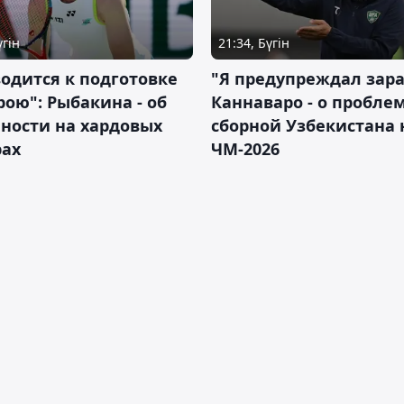
үгін
21:34, Бүгін
водится к подготовке
"Я предупреждал зара
рою": Рыбакина - об
Каннаваро - о пробле
ности на хардовых
сборной Узбекистана 
рах
ЧМ-2026