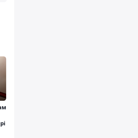
ам
рі