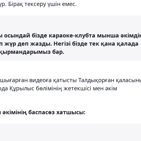
. Бірақ тексеру үшін емес.
ды осындай бізде караоке-клубта мынша әкімді
 жүр деп жазды. Негізі бізде тек қана қалада
оқырмандарымыз бар.
у шығарған видеоға қатысты Талдықорған қаласы
еода Құрылыс бөлімінің жетекшісі мен әкім
 әкімінің баспасөз хатшысы: