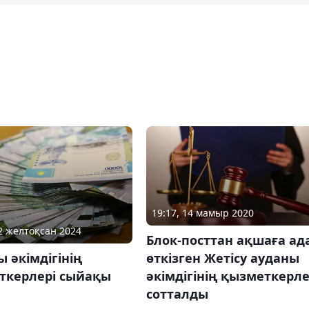
19:17, 14 мамыр 2020
02 желтоқсан 2024
Блок-посттан ақшаға ад
 әкімдігінің
өткізген Жетісу ауданы
ткерлері сыйақы
әкімдігінің қызметкерле
а
сотталды