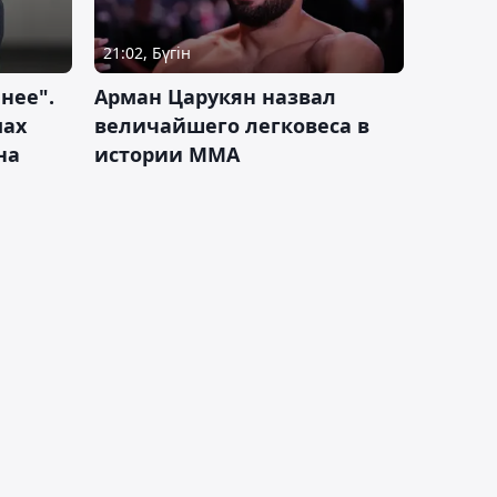
21:02, Бүгін
нее".
Арман Царукян назвал
мах
величайшего легковеса в
на
истории ММА