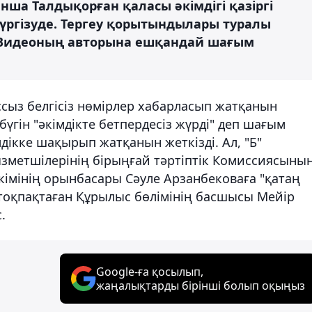
ынша Талдықорған қаласы әкімдігі қазіргі
жүргізуде. Тергеу қорытындылары туралы
 Видеоның авторына ешқандай шағым
ссыз белгісіз нөмірлер хабарласып жатқанын
үгін "әкімдікте бетпердесіз жүрді" деп шағым
мдікке шақырып жатқанын жеткізді. Ал, "Б"
ызметшілерінің бірыңғай тәртіптік Комиссиясыны
кімінің орынбасары Сәуле Арзанбековаға "қатаң
 тоқпақтаған Құрылыс бөлімінің басшысы Мейір
.
Google-ға қосылып,
жаңалықтарды бірінші болып оқыңыз