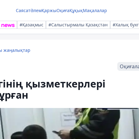
Саясат
Әлем
Қаржы
Оқиға
Құқық
Мақалалар
#Қазақмыс
#Салыстырмалы Қазақстан
#Халық бухг
лы жаңалықтар
Оқиғал
гінің қызметкерлері
ұрған