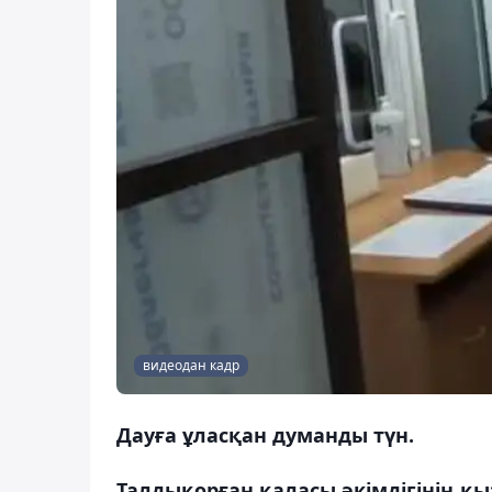
видеодан кадр
Дауға ұласқан думанды түн.
Талдықорған қаласы әкімдігінің қы