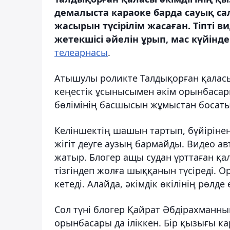
демалыста караоке барда сауық са
жасырын түсірілім жасаған. Тіпті 
жетекшісі әйелін ұрып, мас күйінде 
телеарнасы
.
Атышулы роликте Талдықорған қаласы 
кеңестік ұсынысымен әкім орынбасар
бөлімінің басшысын жұмыстан босат
Келіншектің шашын тартып, бүйірінен
жігіт деуге аузың бармайды. Видео а
жатыр. Блогер ащы судан ұрттаған қал
тізгіндеп жолға шыққанын түсіреді. 
кетеді. Алайда, әкімдік өкілінің рөл
Сол түні блогер Қайрат Әбдірахманны
орынбасары да іліккен. Бір қызығы ка