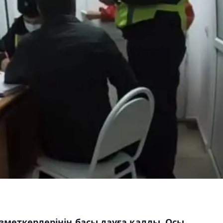
зметкерлерінің басы дауға қалды. Осы