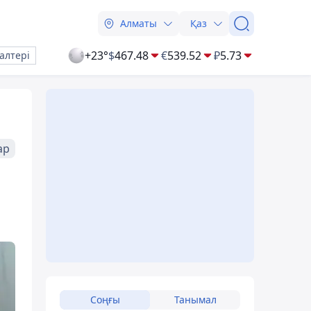
Алматы
Қаз
+23°
$
467.48
€
539.52
₽
5.73
алтері
ар
Соңғы
Танымал