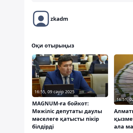
zkadm
Оқи отырыңыз
16:55, 09 сәуір 2025
16:51, 
MAGNUM-ға бойкот:
Мәжіліс депутаты даулы
Алматы
мәселеге қатысты пікір
қызме
білдірді
ала м