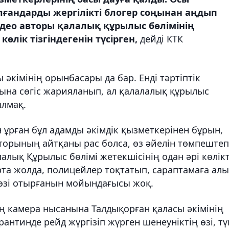
лғандарды жергілікті блогер соңынан аңдып
видео авторы қалалық құрылыс бөлімінің
көлік тізгіндегенін түсірген,
дейді КТК
әкімінің орынбасары да бар. Енді тәртіптік
ына сөгіс жарияланып, ал қалалалық құрылыс
ылмақ.
 ұрған бұл адамды әкімдік қызметкерінен бұрын,
вторының айтқаны рас болса, өз әйелін төмпештеп
алық Құрылыс бөлімі жетекшісінің одан әрі көлікт
Орта жолда, полицейлер тоқтатып, сараптамаға ал
де өзі отырғанын мойындағысы жоқ.
ң камера нысанына Талдықорған қаласы әкімінің
рантинде рейд жүргізіп жүрген шенеуніктің өзі, тү