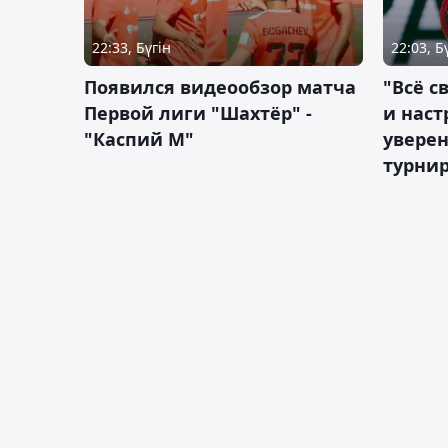
22:33, Бүгін
22:03, Б
Появился видеообзор матча
"Всё с
Первой лиги "Шахтёр" -
и наст
"Каспий М"
уверен
турни