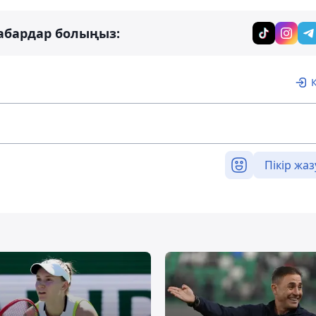
абардар болыңыз:
Пікір жаз