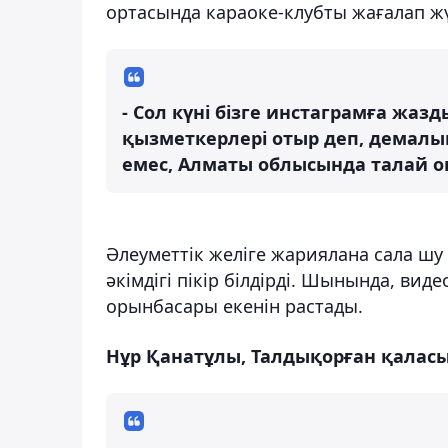
ортасында караоке-клубты жағалап жүр
- Сол күні бізге инстаграмға жаз
қызметкерлері отыр деп, демалып
емес, Алматы облысында талай 
Әлеуметтік желіге жариялана сала ш
әкімдігі пікір білдірді. Шынында, вид
орынбасары екенін растады.
Нұр Қанатұлы, Талдықорған қаласы