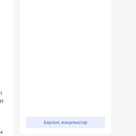
і
ып
Барлық жаңалықтар
н