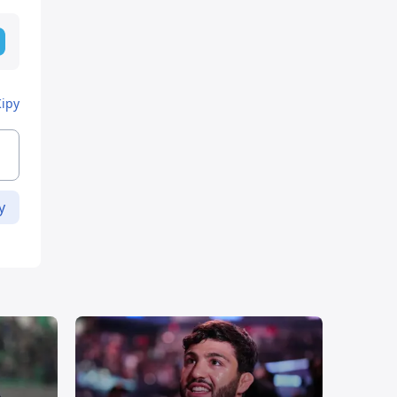
Кіру
у