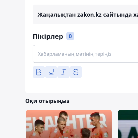
Жаңалықтан zakon.kz сайтында х
Пікірлер
0
Оқи отырыңыз