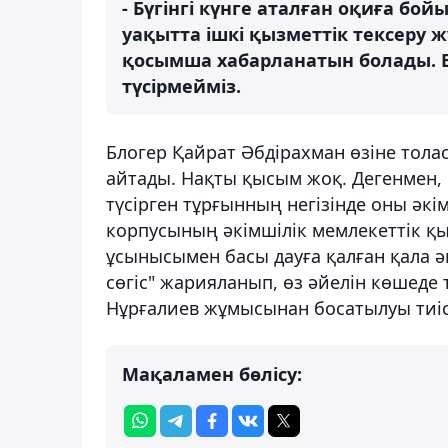
- Бүгінгі күнге аталған оқиға бой
уақытта ішкі қызметтік тексеру 
қосымша хабарланатын болады.
түсірмейміз.
Блогер Қайрат Әбдірахман өзіне тола
айтады. Нақты қысым жоқ. Дегенмен, б
түсірген тұрғынның негізінде оны әкі
корпусының әкімшілік мемлекеттік қ
ұсынысымен басы дауға қалған қала ә
сөгіс" жарияланып, өз әйелін көшеде
Нұрғалиев жұмысынан босатылуы тиіс
Мақаламен бөлісу: