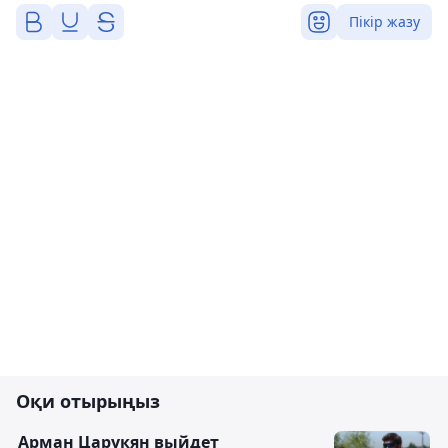
Пікір жазу
Оқи отырыңыз
Арман Царукян выйдет