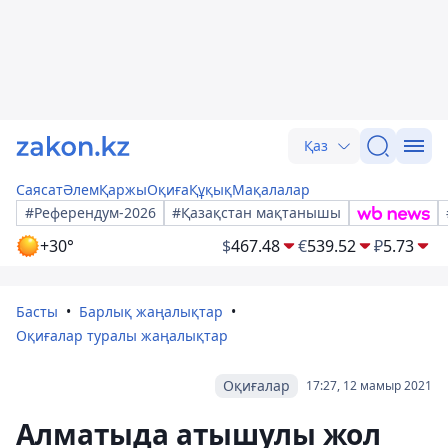
Қаз
Саясат
Әлем
Қаржы
Оқиға
Құқық
Мақалалар
#Референдум-2026
#Қазақстан мақтанышы
+30°
$
467.48
€
539.52
₽
5.73
Басты
Барлық жаңалықтар
Оқиғалар туралы жаңалықтар
Оқиғалар
17:27, 12 мамыр 2021
Алматыда атышулы жол