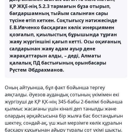
ҚР ЖҚЕ-нің 5.2.3 тармағын бұза отырып,
бағдаршамның тыйым салынған сары
түсіне өтіп кеткен. Соқтығысу нәтижесінде
Е.В.Ивченко басқарған көлік инерциямен
қозғалып, қиылыстың бұрышында тұрған
жаяу жүргіншіні қағып кетті. Осы оқиғаның
салдарынан жаяу адам ауыр дене
жарақаттарын алды, – деді, Алматы
қалалық ПД бастығының орынбасары
Рүстем Әбдрахманов.
Оның айтуынша, бұл факт бойынша тергеу
аяқталды. Әуезов аудандық сотының үкімімен екі
жүргізуші де ҚР ҚК-нің 345-бабы 2-бөлімі бойынша
қылмыс жасағаны үшін кінәлі деп танылды және
олардың әрқайсысына бір жылға бас бостандығын
шектеу, сондай-ақ, үш жыл мерзімге көлік құралын
басқару құқығынан айыру туралы сот үкімі шықты.