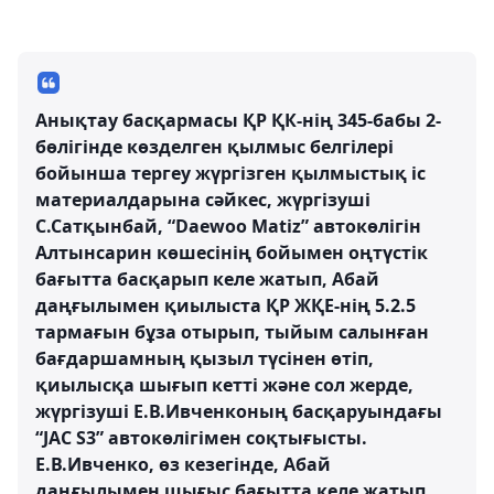
Анықтау басқармасы ҚР ҚК-нің 345-бабы 2-
бөлігінде көзделген қылмыс белгілері
бойынша тергеу жүргізген қылмыстық іс
материалдарына сәйкес, жүргізуші
С.Сатқынбай, “Daewoo Matiz” автокөлігін
Алтынсарин көшесінің бойымен оңтүстік
бағытта басқарып келе жатып, Абай
даңғылымен қиылыста ҚР ЖҚЕ-нің 5.2.5
тармағын бұза отырып, тыйым салынған
бағдаршамның қызыл түсінен өтіп,
қиылысқа шығып кетті және сол жерде,
жүргізуші Е.В.Ивченконың басқаруындағы
“JAC S3” автокөлігімен соқтығысты.
Е.В.Ивченко, өз кезегінде, Абай
даңғылымен шығыс бағытта келе жатып,