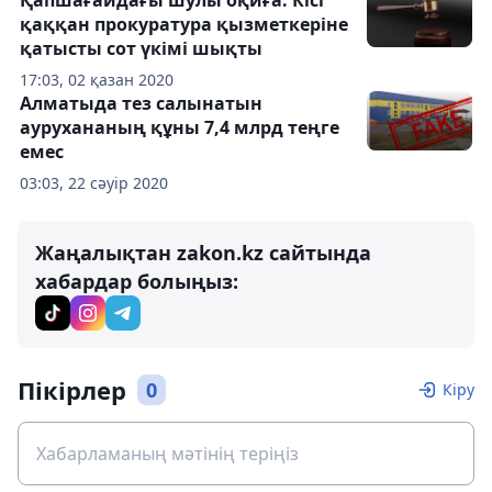
Қапшағайдағы шулы оқиға. Кісі
қаққан прокуратура қызметкеріне
қатысты сот үкімі шықты
17:03, 02 қазан 2020
Алматыда тез салынатын
аурухананың құны 7,4 млрд теңге
емес
03:03, 22 сәуір 2020
Жаңалықтан zakon.kz сайтында
хабардар болыңыз:
Пікірлер
0
Кіру