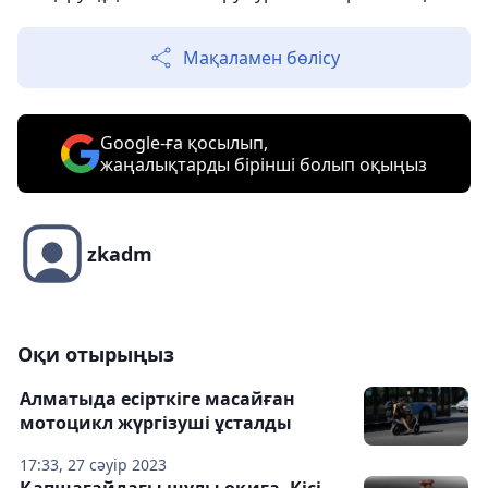
Мақаламен бөлісу
Google-ға қосылып,
жаңалықтарды бірінші болып оқыңыз
zkadm
Оқи отырыңыз
Алматыда есірткіге масайған
мотоцикл жүргізуші ұсталды
17:33, 27 сәуір 2023