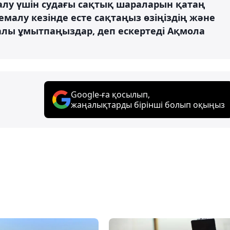
лу үшін судағы сақтық шараларын қатаң
емалу кезінде есте сақтаңыз өзіңіздің және
алы ұмытпаңыздар, деп ескертеді Ақмола
Google-ға қосылып,
жаңалықтарды бірінші болып оқыңыз