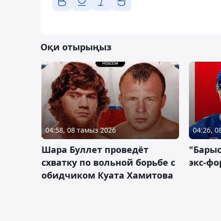
Оқи отырыңыз
04:58, 08 тамыз 2026
04:26, 
Шара Буллет проведёт
"Барыс
схватку по вольной борьбе с
экс-фо
обидчиком Куата Хамитова