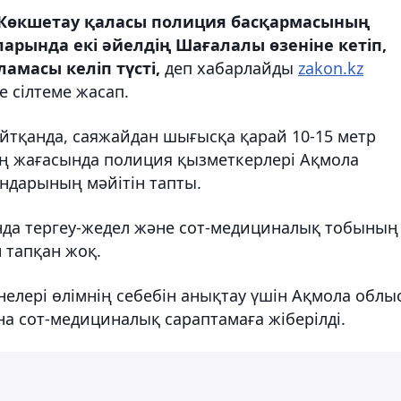
Көкшетау қаласы полиция басқармасының
арында екі әйелдің Шағалалы өзеніне кетіп,
амасы келіп түсті,
деп хабарлайды
zakon.kz
 сілтеме жасап.
айтқанда, саяжайдан шығысқа қарай 10-15 метр
ің жағасында полиция қызметкерлері Ақмола
ндарының мәйітін тапты.
нда тергеу-жедел және сот-медициналық тобының
 тапқан жоқ.
енелері өлімнің себебін анықтау үшін Ақмола облы
 сот-медициналық сараптамаға жіберілді.