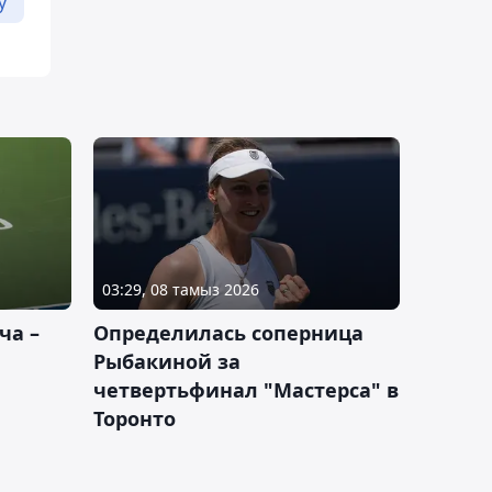
у
03:29, 08 тамыз 2026
ча –
Определилась соперница
Рыбакиной за
четвертьфинал "Мастерса" в
Торонто