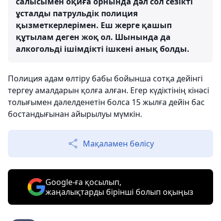
салысымен оқиға орнында дәл сол сезікті
ұсталды патрульдік полиция
қызметкерлерімен. Еш жерге қашып
құтылам деген жоқ ол. Шынында да
алкогольді ішімдікті ішкені анық болды.
Полиция адам өлтіру бабы бойынша сотқа дейінгі
тергеу амалдарын қолға алған. Егер күдіктінің кінәсі
толығымен дәлелденетін болса 15 жылға дейін бас
бостандығынан айырылуы мүмкін.
Мақаламен бөлісу
Google-ға қосылып,
жаңалықтарды бірінші болып оқыңыз