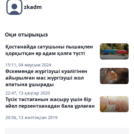
zkadm
Оқи отырыңыз
Қостанайда сатушыны пышақпен
қорқытқан ер адам қолға түсті
15:11, 04 маусым 2024
Өскеменде жүргізуші куәлігінен
айырылған мас жүргізуші жол
апатына ұшырады
22:47, 13 қаңтар 2020
Түсік тастағанын жасыру үшін бір
әйел перзентханадан бала ұрлаған
20:56, 13 желтоқсан 2019