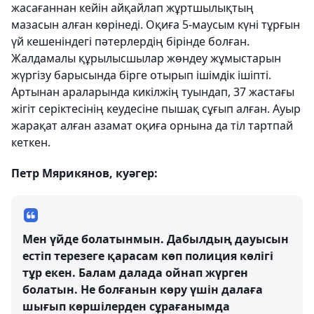
жасағаннан кейін айқайлап жұртшылықтың
мазасын алған көрінеді. Оқиға 5-маусым күні тұрғын
үй кешеніндегі пәтерлердің бірінде болған.
Жалдамалы құрылысшылар жөндеу жұмыстарын
жүргізу барысында бірге отырып ішімдік ішіпті.
Артынан араларында кикілжің туындап, 37 жастағы
жігіт серіктесінің кеудесіне пышақ сұғып алған. Ауыр
жарақат алған азамат оқиға орнына да тіл тартпай
кеткен.
Петр Мярикянов, куәгер:
Мен үйде болатынмын. Дабылдың дауысын
естіп терезеге қарасам көп полиция көлігі
тұр екен. Балам далада ойнап жүрген
болатын. Не болғанын көру үшін далаға
шығып көршілерден сұрағанымда