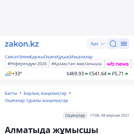
Қаз
Саясат
Әлем
Қаржы
Оқиға
Құқық
Мақалалар
#Референдум-2026
#Қазақстан мақтанышы
+33°
$
469.93
€
541.64
₽
5.71
Басты
Барлық жаңалықтар
Оқиғалар туралы жаңалықтар
Оқиғалар
17:06, 08 маусым 2021
Алматыда жұмысшы