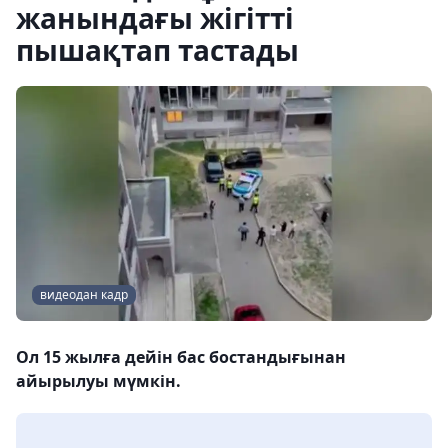
жанындағы жігітті
пышақтап тастады
видеодан кадр
Ол 15 жылға дейін бас бостандығынан
айырылуы мүмкін.