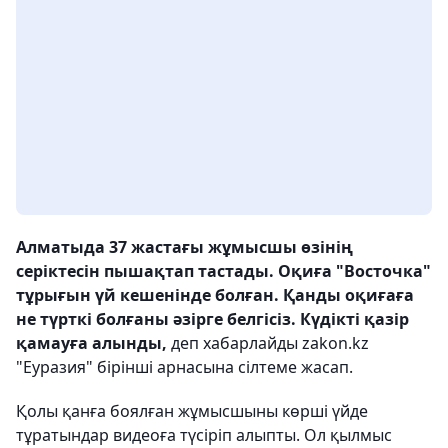
Алматыда 37 жастағы жұмысшы өзінің
серіктесін пышақтап тастады. Оқиға "Восточка"
тұрығын үй кешенінде болған. Қанды оқиғаға
не түрткі болғаны әзірге белгісіз. Күдікті қазір
қамауға алынды,
деп хабарлайды zakon.kz
"Еуразия" бірінші арнасына сілтеме жасап.
Қолы қанға боялған жұмысшыны көрші үйде
тұратындар видеоға түсіріп алыпты. Ол қылмыс