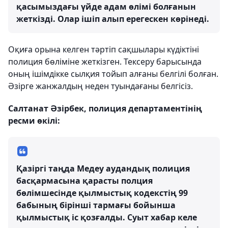
қасымыздағы үйде адам өлімі болғанын
жеткізді. Олар ішіп алып ерегескен көрінеді.
Оқиға орына келген тәртіп сақшылары күдіктіні
полиция бөліміне жеткізген. Тексеру барысында
оның ішімдікке сылқия тойып алғаны белгілі болған.
Әзірге жанжалдың неден туындағаны белгісіз.
Салтанат Әзірбек, полиция департаментінің
ресми өкілі:
Қазіргі таңда Медеу аудандық полиция
басқармасына қарасты полция
бөлімшесінде қылмыстық кодекстің 99
бабының бірінші тармағы бойынша
қылмыстық іс қозғалды. Суыт хабар келе