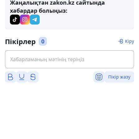
Жаңалықтан zakon.kz сайтында
хабардар болыңыз:
Пікірлер
0
Кіру
Пікір жазу