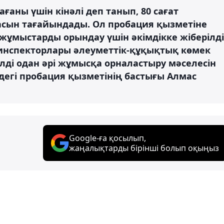
ғаны үшін кінәлі деп танып, 80 сағат
асын тағайындады. Ол пробация қызметіне
жұмыстарды орындау үшін әкімдікке жіберілді
 инспекторлары әлеуметтік-құқықтық көмек
лді одан әрі жұмысқа орналастыру мәселесін
рдегі пробация қызметінің бастығы Алмас
Google-ға қосылып,
жаңалықтарды бірінші болып оқыңыз