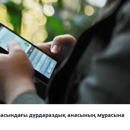
арасындағы дүрдараздық анасының мұрасына
.