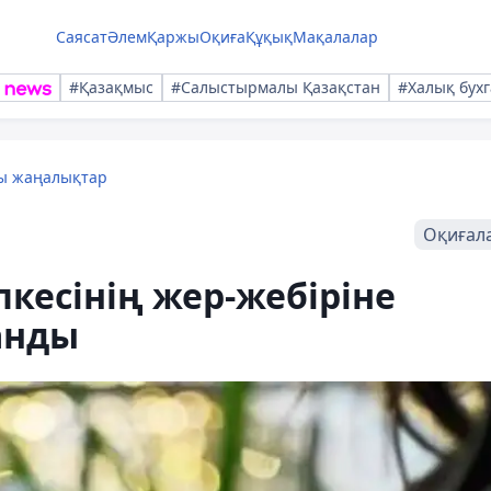
Саясат
Әлем
Қаржы
Оқиға
Құқық
Мақалалар
#Қазақмыс
#Салыстырмалы Қазақстан
#Халық бухг
лы жаңалықтар
Оқиғал
кесінің жер-жебіріне
анды