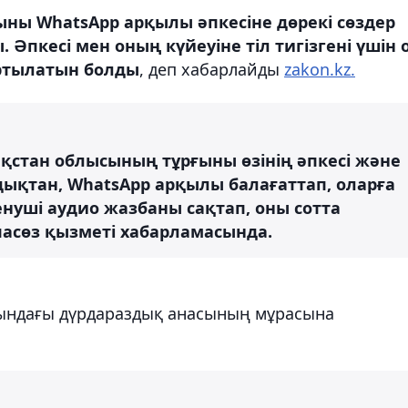
ны WhatsApp арқылы әпкесіне дөрекі сөздер
Әпкесі мен оның күйеуіне тіл тигізгені үшін 
ртылатын болды
, деп хабарлайды
zakon.kz.
қстан облысының тұрғыны өзінің әпкесі және
дықтан, WhatsApp арқылы балағаттап, оларға
енуші аудио жазбаны сақтап, оны сотта
асөз қызметі хабарламасында.
сындағы дүрдараздық анасының мұрасына