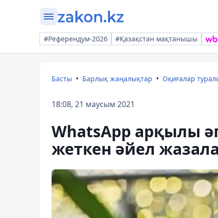
#Референдум-2026
#Қазақстан мақтанышы
Басты
Барлық жаңалықтар
Оқиғалар тура
18:08, 21 маусым 2021
WhatsApp арқылы әп
жеткен әйел жазал