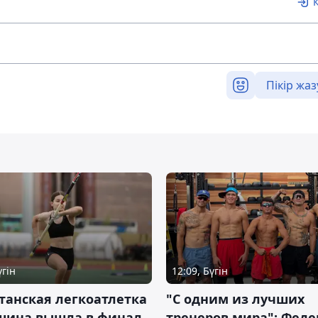
Пікір жаз
үгін
12:09, Бүгін
танская легкоатлетка
"С одним из лучших
шина вышла в финал
тренеров мира": Фед