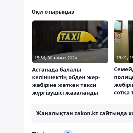
Оқи отырыңыз
19:01, 
15:56, 30 тамыз 2024
Семей
Астанада балалы
полиц
келіншектің әбден жер-
жебірі
жебіріне жеткен такси
сотқа
жүргізушісі жазаланды
Жаңалықтан zakon.kz сайтында х