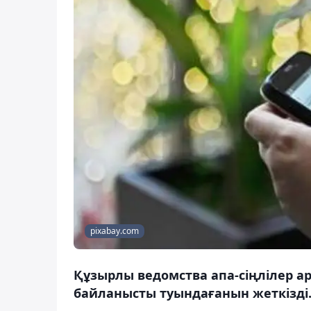
pixabay.com
Құзырлы ведомства апа-сіңлілер 
байланысты туындағанын жеткізді