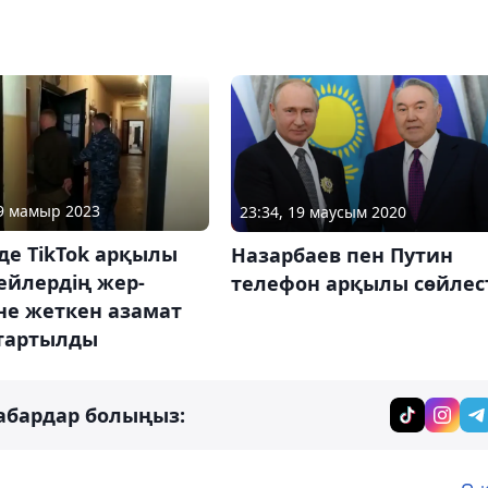
19 мамыр 2023
23:34, 19 маусым 2020
де TikTok арқылы
Назарбаев пен Путин
ейлердің жер-
телефон арқылы сөйлес
не жеткен азамат
 тартылды
абардар болыңыз: