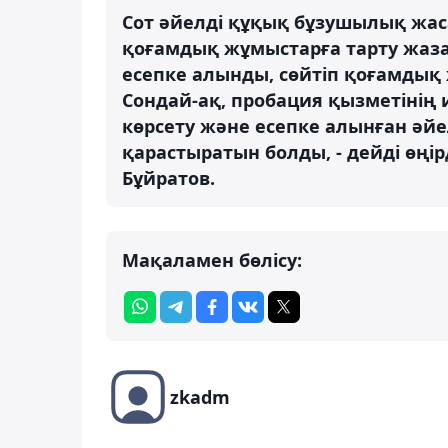
Сот әйелді құқық бұзушылық жаса
қоғамдық жұмыстарға тарту жаз
есепке алынды, сөйтіп қоғамдық 
Сондай-ақ, пробация қызметінің
көрсету және есепке алынған әйе
қарастыратын болды, - дейді өңі
Бұйратов.
Мақаламен бөлісу:
zkadm