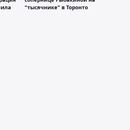
нила
"тысячнике" в Торонто