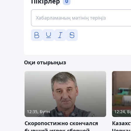
Пікірлер
0
Оқи отырыңыз
12:35, Бүгін
12:24, Б
Скоропостижно скончался
Казахс
бывший игрок сборной
Черка