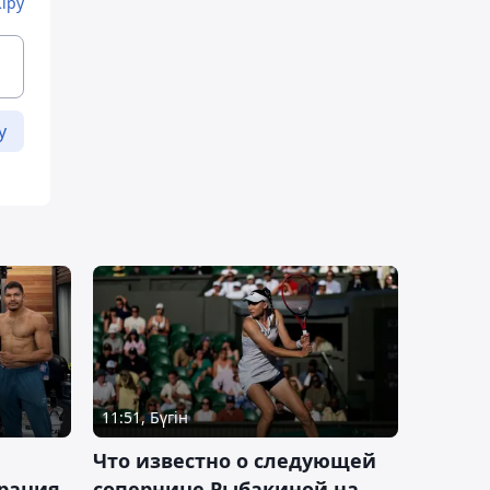
Кіру
у
11:51, Бүгін
Что известно о следующей
ерация
сопернице Рыбакиной на