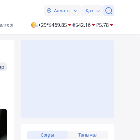
Алматы
Қаз
+29°
$
469.85
€
542.16
₽
5.78
алтері
ар
Соңғы
Танымал