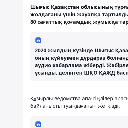
Шығыс Қазақстан облысының тұрғы
жолдағаны үшін жауапқа тартылды. 
80 сағаттық қоғамдық жұмысқа та
2020 жылдың күзінде Шығыс Қаза
оның күйеуімен дүрдараз болған
аудио хабарлама жіберді. Жәбірл
ұсынды, делінген ШҚО ҚАЖД басп
Құзырлы ведомства апа-сіңлілер ара
байланысты туындағанын жеткізді.