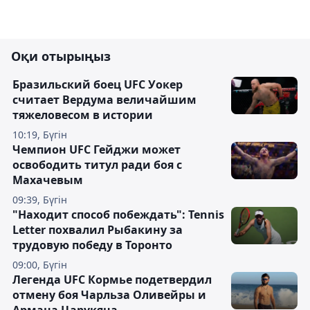
Оқи отырыңыз
Бразильский боец UFC Уокер
считает Вердума величайшим
тяжеловесом в истории
10:19, Бүгін
Чемпион UFC Гейджи может
освободить титул ради боя с
Махачевым
09:39, Бүгін
"Находит способ побеждать": Tennis
Letter похвалил Рыбакину за
трудовую победу в Торонто
09:00, Бүгін
Легенда UFC Кормье подетвердил
отмену боя Чарльза Оливейры и