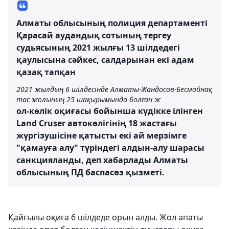
Алматы облысының полиция департаменті
Қарасай аудандық сотының тергеу
судьясының 2021 жылғы 13 шілдедегі
қаулысына сәйкес, салдарынан екі адам
қазақ тапқан
2021 жылдың 6 шілдесінде Алматы-Жандосов-Бесмойнақ
тас жолының 25 шақырымында болған ж
ол-көлік оқиғасы бойынша күдікке ілінген
Land Cruser автокөлігінің 18 жастағы
жүргізушісіне қатысты екі ай мерзімге
"қамауға алу" түріндегі алдын-алу шарасы
санкцияланды, деп хабарлады Алматы
облысының ПД баспасөз қызметі.
Қайғылы оқиға 6 шілдеде орын алды. Жол апаты