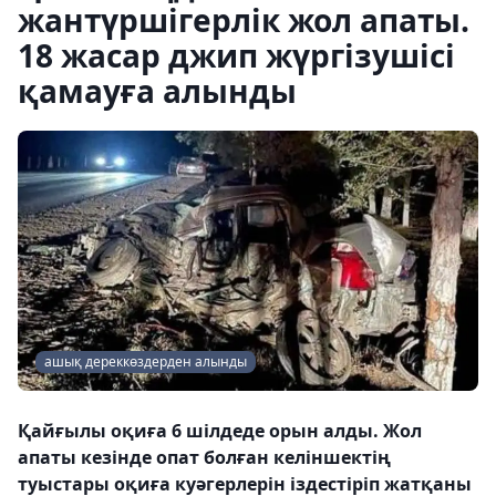
жантүршігерлік жол апаты.
18 жасар джип жүргізушісі
қамауға алынды
ашық дереккөздерден алынды
Қайғылы оқиға 6 шілдеде орын алды. Жол
апаты кезінде опат болған келіншектің
туыстары оқиға куәгерлерін іздестіріп жатқаны