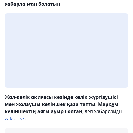
хабарланған болатын.
Жол-көлік оқиғасы кезінде көлік жүргізушісі
мен жолаушы келіншек қаза тапты. Марқұм
келіншектің аяғы ауыр болған
, деп хабарлайды
zakon.kz.