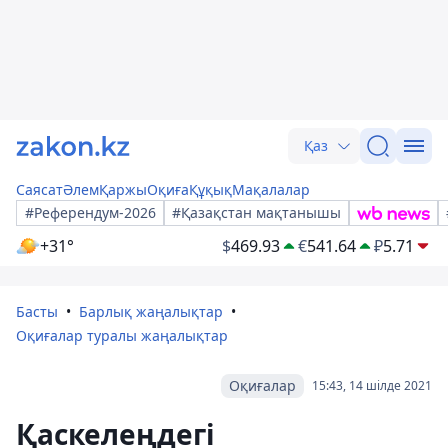
Қаз
Саясат
Әлем
Қаржы
Оқиға
Құқық
Мақалалар
#Референдум-2026
#Қазақстан мақтанышы
+31°
$
469.93
€
541.64
₽
5.71
Басты
Барлық жаңалықтар
Оқиғалар туралы жаңалықтар
Оқиғалар
15:43, 14 шілде 2021
Қаскелеңдегі