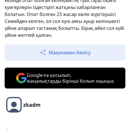
кезінде опат болған келіншектің туыстары оқиға
куәгерлерін іздестіріп жатқаны хабарланған
болатын. Опат болған 23 жасар көлік жүргізушісі
Семейден келген, ол сол күні аяғы ауыр келіншекті
үйіне апарып тастамақ болыпты. Бірақ әйел сол күйі
үйіне жетпей қалған.
Мақаламен бөлісу
Google-ға қосылып,
жаңалықтарды бірінші болып оқыңыз
zkadm