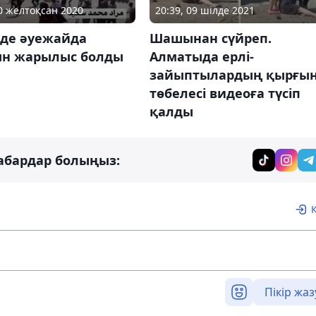
30 желтоқсан 2020
20:39, 09 шілде 2021
де әуежайда
Шашынан сүйреп.
н жарылыс болды
Алматыда ерлі-
зайыптылардың қырғы
төбелесі видеоға түсіп
қалды
абардар болыңыз:
Пікір жаз