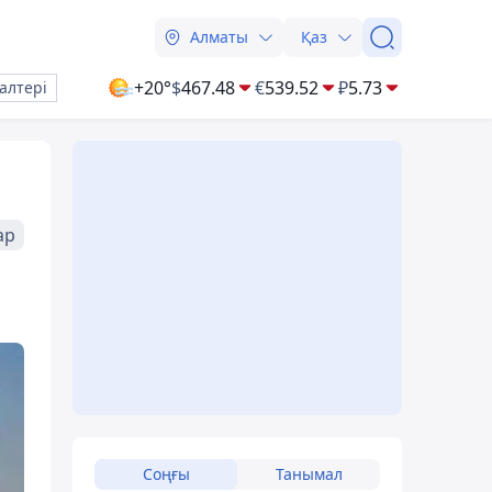
Алматы
Қаз
+20°
$
467.48
€
539.52
₽
5.73
алтері
ар
Соңғы
Танымал