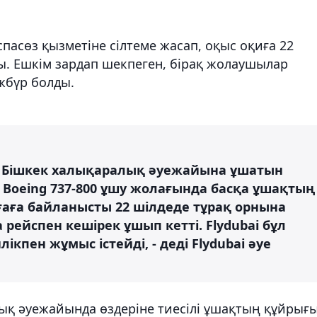
асөз қызметіне сілтеме жасап, оқыс оқиға 22
ы. Ешкім зардап шекпеген, бірақ жолаушылар
әжбүр болды.
 Бішкек халықаралық әуежайына ұшатын
і Boeing 737-800 ұшу жолағында басқа ұшақтың
ғаға байланысты 22 шілдеде тұрақ орнына
рейспен кешірек ұшып кетті. Flydubai бұл
ікпен жұмыс істейді, - деді Flydubai әуе
алық әуежайында өздеріне тиесілі ұшақтың құйрығ