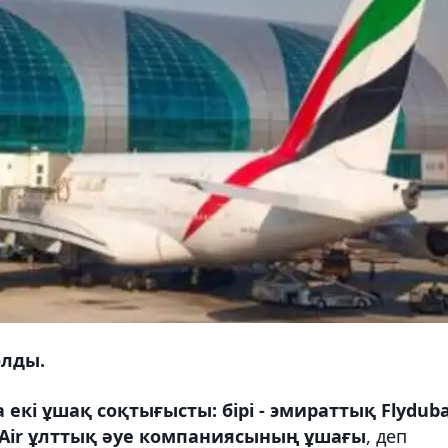
олды.
і ұшақ соқтығысты: бірі - эмираттық Flydubai
Air
ұлттық
әуе компаниясының ұшағы
, деп