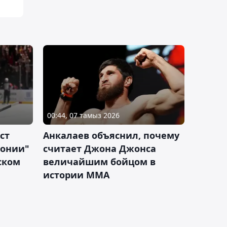
00:44, 07 тамыз 2026
ст
Анкалаев объяснил, почему
лонии"
считает Джона Джонса
ском
величайшим бойцом в
истории ММА