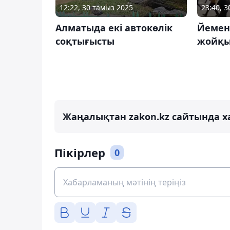
12:22, 30 тамыз 2025
23:40, 
Алматыда екі автокөлік
Йемен
соқтығысты
жойқы
Жаңалықтан zakon.kz сайтында х
Пікірлер
0