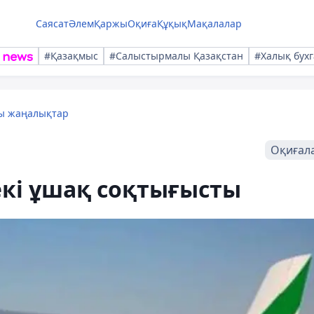
Саясат
Әлем
Қаржы
Оқиға
Құқық
Мақалалар
#Қазақмыс
#Салыстырмалы Қазақстан
#Халық бухг
лы жаңалықтар
Оқиғал
екі ұшақ соқтығысты