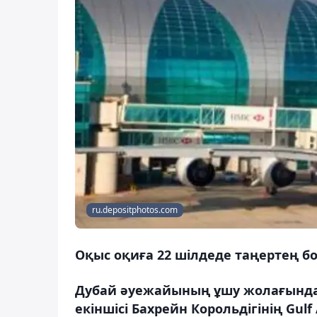
ru.depositphotos.com
Оқыс оқиға 22 шілдеде таңертең б
Дубай әуежайының ұшу жолағында ек
екіншісі Бахрейн Корольдігінің Gulf 