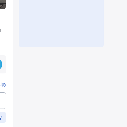
н
Кіру
у