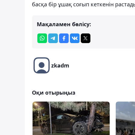
басқа бір ұшақ соғып кеткенін растад
Мақаламен бөлісу:
zkadm
Оқи отырыңыз