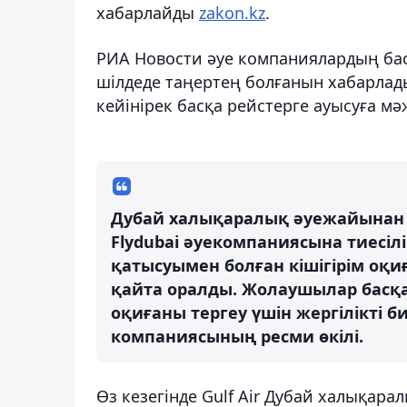
хабарлайды
zakon.kz
.
РИА Новости әуе компаниялардың басп
шілдеде таңертең болғанын хабарлад
кейінірек басқа рейстерге ауысуға м
Дубай халықаралық әуежайынан
Flydubai әуекомпаниясына тиесіл
қатысуымен болған кішігірім оқи
қайта оралды. Жолаушылар басқа 
оқиғаны тергеу үшін жергілікті бил
компаниясының ресми өкілі.
Өз кезегінде Gulf Air Дубай халықар