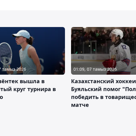
07 тамыз 2026
01:09, 07 тамыз 2026
вёнтек вышла в
Казахстанский хоккеи
тый круг турнира в
Буяльский помог "По
о
победить в товарище
матче