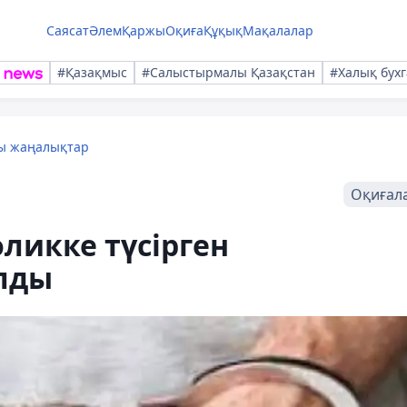
Саясат
Әлем
Қаржы
Оқиға
Құқық
Мақалалар
#Қазақмыс
#Салыстырмалы Қазақстан
#Халық бухг
лы жаңалықтар
Оқиғал
ликке түсірген
лды