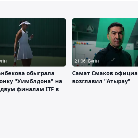
үгін
21:06, Бүгін
анбекова обыграла
Самат Смаков официа
онку "Уимблдона" на
возглавил "Атырау"
 двум финалам ITF в