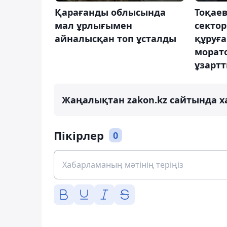
Қарағанды облысында
Тоқае
мал ұрлығымен
сектор
айналысқан топ ұсталды
құруға
морат
ұзарт
Жаңалықтан zakon.kz сайтында х
Пікірлер
0