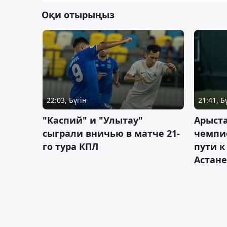
Оқи отырыңыз
22:03, Бүгін
21:41, Б
"Каспий" и "Улытау"
Арыст
сыграли вничью в матче 21-
чемпи
го тура КПЛ
пути к
Астане