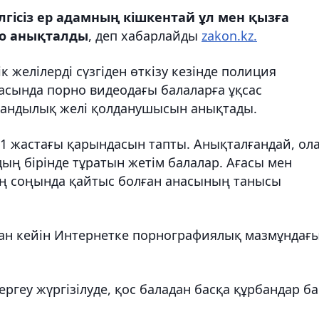
лгісіз ер адамның кішкентай ұл мен қызға
ео анықталды
, деп хабарлайды
zakon.kz.
 желілерді сүзгіден өткізу кезінде полиция
асында порно видеодағы балаларға ұқсас
ғандылық желі қолданушысын анықтады.
11 жастағы қарындасын тапты. Анықталғандай, ол
дың бірінде тұратын же
тім балалар. Ағасы мен
ң соңында қайтыс болған анасының танысы
одан кейін Интернетке порнографиялық мазмұндағ
Тергеу жүргізілуде, қос баладан басқа құрбандар ба