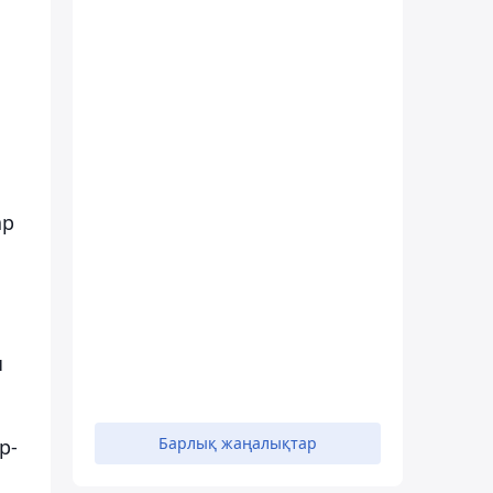
ар
ы
Барлық жаңалықтар
р-