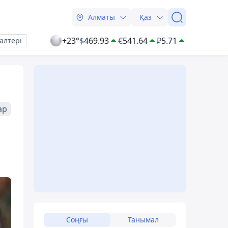
Алматы
Қаз
+23°
$
469.93
€
541.64
₽
5.71
алтері
ар
Соңғы
Танымал