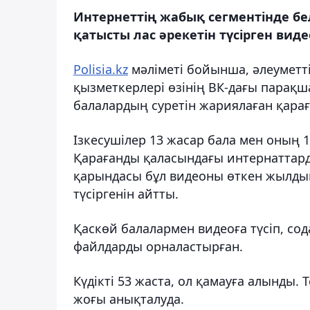
Интернеттің жабық сегментінде бе
қатысты лас әрекетін түсірген вид
Polisia.kz
мәліметі бойынша, әлеуметтік
қызметкерлері өзінің ВК-дағы парақш
балалардың суретін жариялаған қ
ара
Ізкесушілер 13 жасар бала мен оның 
Қарағанды ​​қаласындағы интернаттар
қарындасы бұл видеоны өткен жылды
түсіргенін айтты.
Қаскөй балалармен видеоға түсіп, с
файлдарды орналастырған.
Күдікті 53 жаста, ол қамауға алынды. 
жоғы анықталуда.