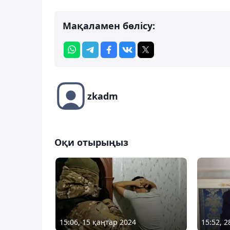
Мақаламен бөлісу:
zkadm
Оқи отырыңыз
15:06, 15 қаңтар 2024
15:52, 