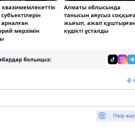
в квазимемлекеттік
Алматы облысында
 субъектілерін
танысын аяусыз соққығ
 арналған
жығып, ажал құштырға
орий мерзімін
күдікті ұсталды
ты
абардар болыңыз:
Пікір жаз