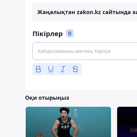
Жаңалықтан zakon.kz сайтында х
Пікірлер
0
Оқи отырыңыз