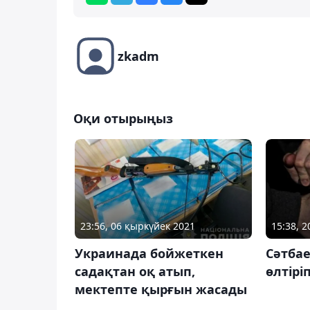
zkadm
Оқи отырыңыз
23:56, 06 қыркүйек 2021
15:38, 
Украинада бойжеткен
Сәтба
садақтан оқ атып,
өлтіріп
мектепте қырғын жасады