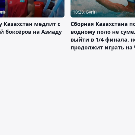
үгін
10:28, Бүгін
 Казахстан медлит с
Сборная Казахстана п
й боксёров на Азиаду
водному поло не суме
выйти в 1/4 финала, н
продолжит играть на