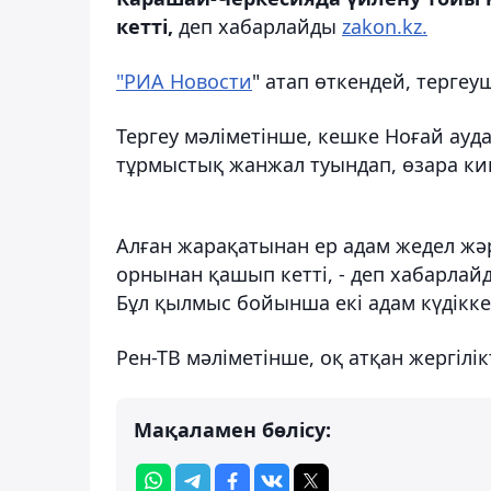
кетті,
деп хабарлайды
zakon.kz.
"РИА Новости
" атап өткендей, тергеу
Тергеу мәліметінше, кешке Ноғай ауд
тұрмыстық жанжал туындап, өзара кикі
Алған жарақатынан ер адам жедел жәр
орнынан қашып кетті, - деп хабарлайд
Бұл қылмыс бойынша екі адам күдікке іл
Рен-ТВ мәліметінше, оқ атқан жергілік
Мақаламен бөлісу: