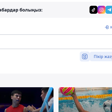
абардар болыңыз:
Пікір жаз