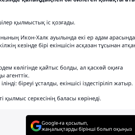
шілер қылмыстық іс қозғады.
анының Икон-Халк ауылында екі ер адам арасында
лжің кезінде бірі екіншісін асқазан тұсынан атқа
дем көлігінде қайтыс болды, ал қаскөй оқиға
ы агенттік.
інді: біреуі ұсталды, екіншісі іздестіріліп жатыр.
ті қылмыс серкесінің баласы көрінеді.
Google-ға қосылып,
жаңалықтарды бірінші болып оқыңыз