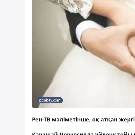
pixabay.com
Рен-ТВ мәліметінше, оқ атқан жергі
Карашай-Черкесияда үйлену тойы 