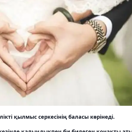
лікті қылмыс серкесінің баласы көрінеді.
кезінде қалыңдықпен би билеген қонақты ат