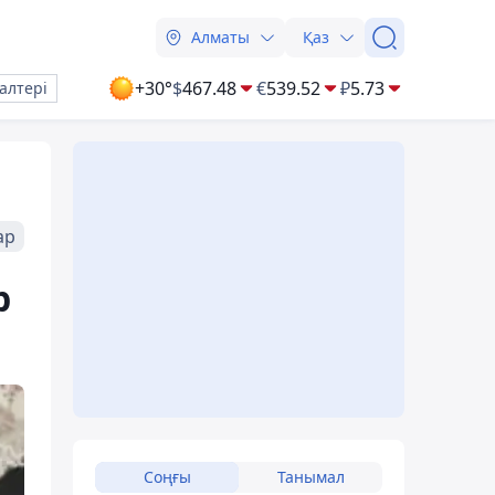
Алматы
Қаз
+30°
$
467.48
€
539.52
₽
5.73
алтері
ар
р
Соңғы
Танымал