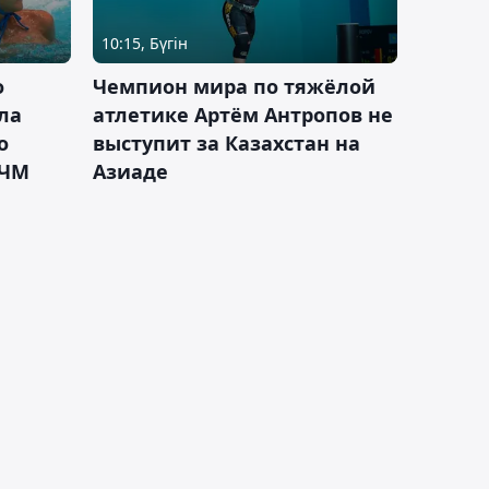
10:15, Бүгін
о
Чемпион мира по тяжёлой
ла
атлетике Артём Антропов не
о
выступит за Казахстан на
 ЧМ
Азиаде