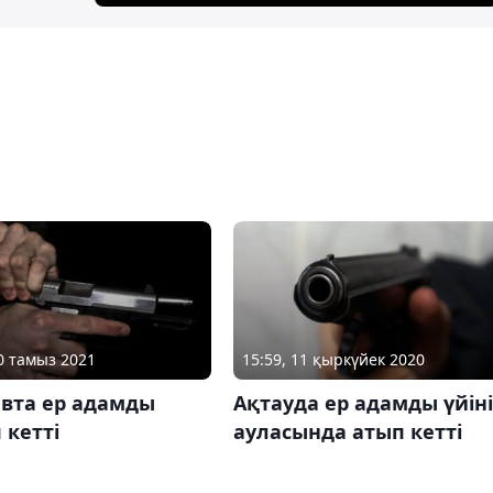
20 тамыз 2021
15:59, 11 қыркүйек 2020
евта ер адамды
Ақтауда ер адамды үйін
 кетті
ауласында атып кетті