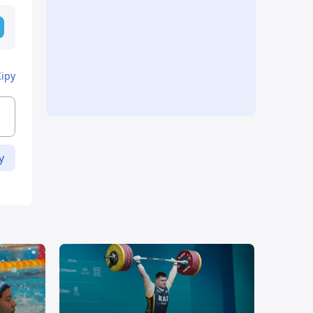
Кіру
у