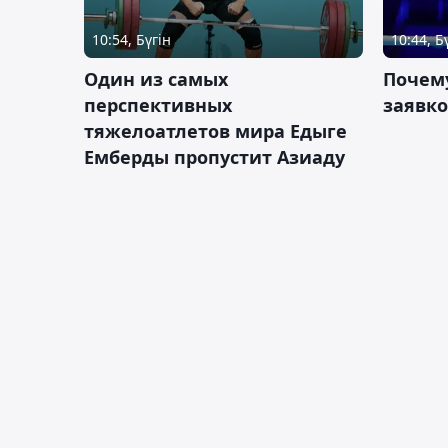
10:54, Бүгін
10:44, Б
Один из самых
Почему
перспективных
заявко
тяжелоатлетов мира Едыге
Емберды пропустит Азиаду