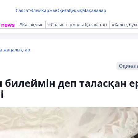
Саясат
Әлем
Қаржы
Оқиға
Құқық
Мақалалар
#Қазақмыс
#Салыстырмалы Қазақстан
#Халық бухг
лы жаңалықтар
Оқиғал
 билеймін деп таласқан е
і