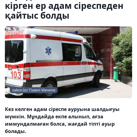
кірген ер адам сіреспеден
қайтыс болды
zakon.kz/ Павел Михеев
Кез келген адам сіреспе ауруына шалдығуы
мүмкін. Мұндайда екпе алынып, ағза
иммундалмаған болса, жағдай тіпті ауыр
болады.