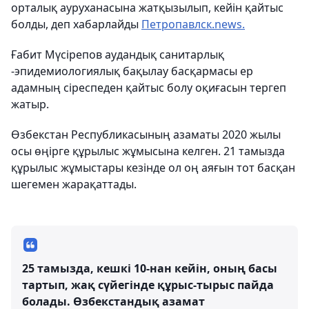
орталық ауруханасына жатқызылып, кейін қайтыс
болды, деп хабарлайды
Петропавлск.news.
Ғабит Мүсірепов аудандық санитарлық
-эпидемиологиялық бақылау басқармасы ер
адамның сіреспеден қайтыс болу оқиғасын тергеп
жатыр.
Өзбекстан Республикасының азаматы 2020 жылы
осы өңірге құрылыс жұмысына келген. 21 тамызда
құрылыс жұмыстары кезінде ол оң аяғын тот басқан
шегемен жарақаттады.
25 тамызда, кешкі 10-нан кейін, оның басы
тартып, жақ сүйегінде құрыс-тырыс пайда
болады. Өзбекстандық азамат