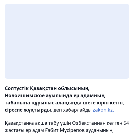
Солтүстік Қазақстан облысының
Новоишимское ауылында ер адамның
табанына құрылыс алаңында шеге кіріп кетіп,
сіреспе жұқтырды
, деп хабарлайды
zakon.kz.
Қазақстанға ақша табу үшін
Өзбекстаннан
келген 54
жастағы ер адам Ғабит Мүсірепов ауданының