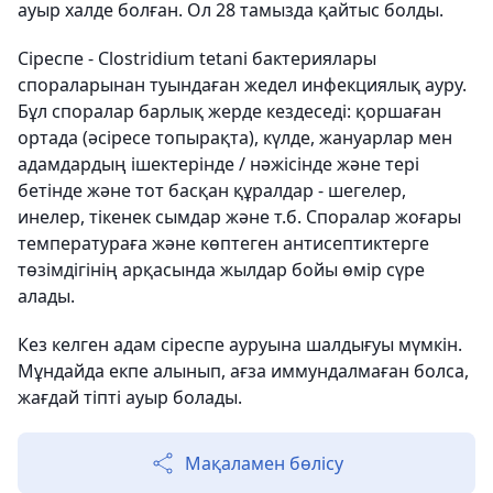
ауыр халде болған. Ол 28 тамызда қайтыс болды.
Сіреспе - Clostridium tetani бактериялары
спораларынан туындаған жедел инфекциялық ауру.
Бұл споралар барлық жерде кездеседі: қоршаған
ортада (әсіресе топырақта), күлде, жануарлар мен
адамдардың ішектерінде / нәжісінде және тері
бетінде және тот басқан құралдар - шегелер,
инелер, тікенек сымдар және т.б. Споралар жоғары
температураға және көптеген антисептиктерге
төзімдігінің арқасында жылдар бойы өмір сүре
алады.
Кез келген адам сіреспе ауруына шалдығуы мүмкін.
Мұндайда екпе алынып, ағза иммундалмаған болса,
жағдай тіпті ауыр болады.
Мақаламен бөлісу