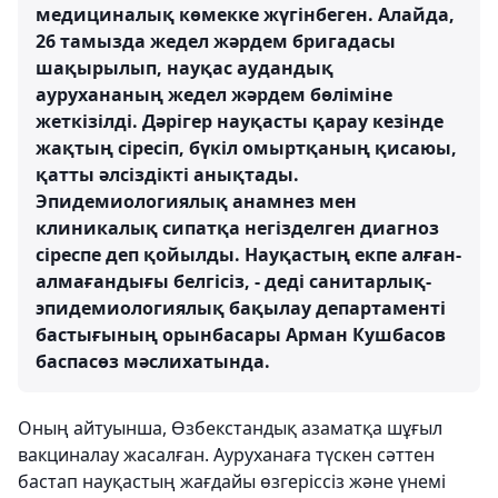
медициналық көмекке жүгінбеген. Алайда,
26 тамызда жедел жәрдем бригадасы
шақырылып, науқас аудандық
аурухананың жедел жәрдем бөліміне
жеткізілді. Дәрігер науқасты қарау кезінде
жақтың сіресіп, бүкіл омыртқаның қисаюы,
қатты әлсіздікті анықтады.
Эпидемиологиялық анамнез мен
клиникалық сипатқа негізделген диагноз
сіреспе деп қойылды. Науқастың екпе алған-
алмағандығы белгісіз, - деді санитарлық-
эпидемиологиялық бақылау департаменті
бастығының орынбасары Арман Кушбасов
баспасөз мәслихатында.
Оның айтуынша, Өзбекстандық азаматқа шұғыл
вакциналау жасалған. Ауруханаға түскен сәттен
бастап науқастың жағдайы өзгеріссіз және үнемі