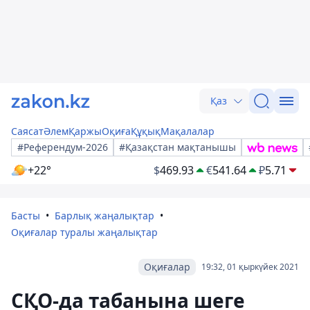
Қаз
Саясат
Әлем
Қаржы
Оқиға
Құқық
Мақалалар
#Референдум-2026
#Қазақстан мақтанышы
+22°
$
469.93
€
541.64
₽
5.71
Басты
Барлық жаңалықтар
Оқиғалар туралы жаңалықтар
Оқиғалар
19:32, 01 қыркүйек 2021
СҚО-да табанына шеге