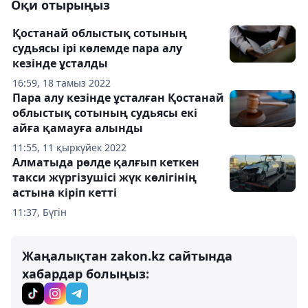
Оқи отырыңыз
Қостанай облыстық сотының
судьясы ірі көлемде пара алу
кезінде ұсталды
16:59, 18 тамыз 2022
Пара алу кезінде ұсталған Қостанай
облыстық сотының судьясы екі
айға қамауға алынды
11:55, 11 қыркүйек 2022
Алматыда рөлде қалғып кеткен
такси жүргізушісі жүк көлігінің
астына кіріп кетті
11:37, Бүгін
Жаңалықтан zakon.kz сайтында
хабардар болыңыз: