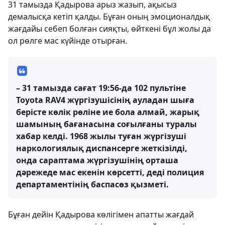
31 тамызда Қадырова арыз жазып, ақысыз
демалысқа кетіп қалды. Бұған оның эмоционалдық
жағдайы себеп болған сияқты, өйткені бұл жолы да
ол рөлге мас күйінде отырған.
– 31 тамызда сағат 19:56-да 102 пультіне
Toyota RAV4 жүргізушісінің ауладан шыға
берісте көлік рөліне ие бола алмай, жарық
шамының бағанасына соғылғаны туралы
хабар келді. 1968 жылы туған жүргізуші
наркологиялық диспансерге жеткізілді,
онда сараптама жүргізушінің орташа
дәрежеде мас екенін көрсетті, деді полиция
департаментінің баспасөз қызметі.
Бұған дейін Қадырова көлігімен апатты жағдай