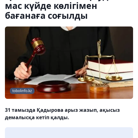
мас күйде көлігімен
бағанаға соғылды
tobolinfo.kz
31 тамызда Қадырова арыз жазып, ақысыз
демалысқа кетіп қалды.