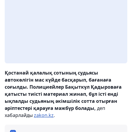
Қостанай қалалық сотының судьясы
автокөлігін мас күйде басқарып, бағанаға
соғылды. Полициейлер Бақыткүл Қадыроваға
қатысты тиісті материал жинап, бұл істі енді
ықпалды судьяның әкімшілік сотта отырған
әріптестері қарауға мәжбүр болады,
деп
хабарлайды
zakon.kz
.