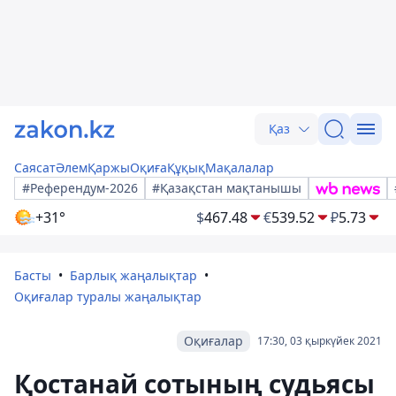
Қаз
Саясат
Әлем
Қаржы
Оқиға
Құқық
Мақалалар
#Референдум-2026
#Қазақстан мақтанышы
+31°
$
467.48
€
539.52
₽
5.73
Басты
Барлық жаңалықтар
Оқиғалар туралы жаңалықтар
Оқиғалар
17:30, 03 қыркүйек 2021
Қостанай сотының судьясы