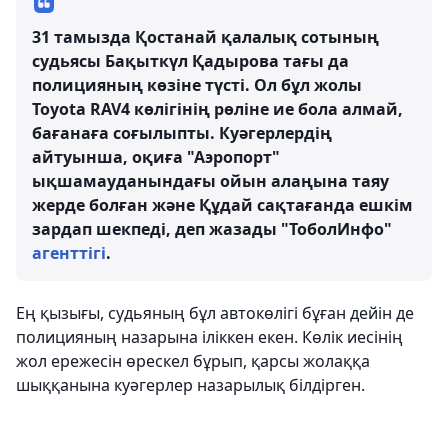
31 тамызда Қостанай қалалық сотының
судьясы Бақыткүл Қадырова тағы да
полицияның көзіне түсті. Ол бұл жолы
Toyota RAV4 көлігінің рөліне ие бола алмай,
бағанаға соғылыпты. Куәгерлердің
айтуынша, оқиға "Аэропорт"
ықшамауданындағы ойын алаңына таяу
жерде болған және Құдай сақтағанда ешкім
зардап шекпеді, деп жазады "ТоболИнфо"
агенттігі
.
Ең қызығы, судьяның бұл автокөлігі бұған дейін де
полицияның назарына іліккен екен. Көлік иесінің
жол ережесін өрескел бұрып, қарсы жолаққа
шыққанына куәгерлер назарылық білдірген.