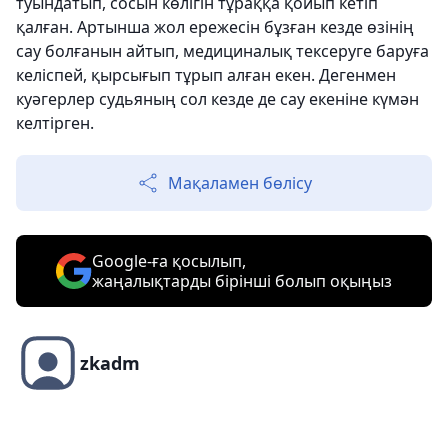
туындатып, сосын көлігін тұраққа қойып кетіп
қалған. Артынша жол ережесін бұзған кезде өзінің
сау болғанын айтып, медициналық тексеруге баруға
келіспей, қырсығып тұрып алған екен. Дегенмен
куәгерлер судьяның сол кезде де сау екеніне күмән
келтірген.
Мақаламен бөлісу
Google-ға қосылып,
жаңалықтарды бірінші болып оқыңыз
zkadm