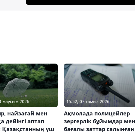
09 маусым 2026
15:52, 07 тамыз 2026
р, найзағай мен
Ақмолада полицейлер
қа дейінгі аптап
зергерлік бұйымдар ме
: Қазақстанның үш
бағалы заттар салынған