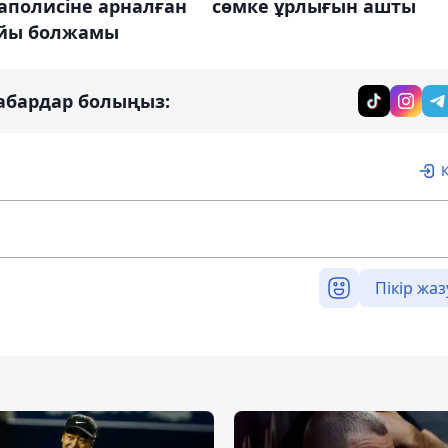
гаполисіне арналған
сөмке ұрлығын ашты
айы болжамы
абардар болыңыз:
Пікір жаз