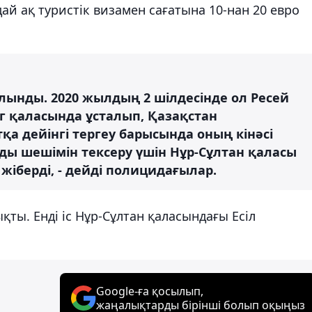
ай ақ туристік визамен сағатына 10-нан 20 евро
алынды. 2020 жылдың 2 шілдесінде ол Ресей
 қаласында ұсталып, Қазақстан
а дейінгі тергеу барысында оның кінәсі
ңды шешімін тексеру үшін Нұр-Сұлтан қаласы
жіберді, - дейді полицидағылар.
ты. Енді іс Нұр-Сұлтан қаласындағы Есіл
Google-ға қосылып,
жаңалықтарды бірінші болып оқыңыз