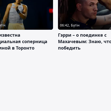
үгін
06:42, Бүгін
известна
Гэрри – о поединке с
циальная соперница
Махачевым: Знаю, что
ной в Торонто
победить