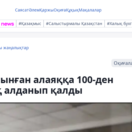
Саясат
Әлем
Қаржы
Оқиға
Құқық
Мақалалар
#Қазақмыс
#Салыстырмалы Қазақстан
#Халық бухг
лы жаңалықтар
Оқиғал
ынған алаяққа 100-ден
қ алданып қалды