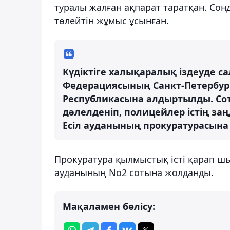
туралы жалған ақпарат таратқан. Сонд
төлейтін жұмыс ұсынған.
Күдіктіге халықаралық іздеуде с
Федерациясының Санкт-Петербург
Республикасына алдыртылды. Сотқ
дәлелденіп, полицейлер істің за
Есіл ауданының прокуратурасына 
Прокуратура қылмыстық істі қарап шық
ауданының No2 сотына жолданды.
Мақаламен бөлісу: