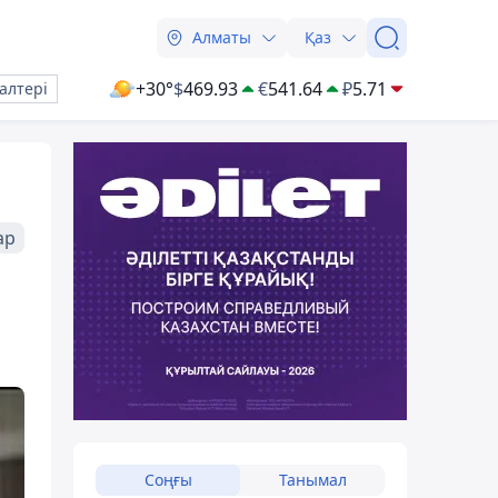
Алматы
Қаз
+30°
$
469.93
€
541.64
₽
5.71
алтері
ар
Соңғы
Танымал