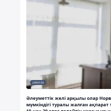
zakon.kz
Әлеуметтік желі арқылы олар Норв
мүмкіндігі туралы жалған ақпарат 
10-нан 20 евро төлейтін жұмыс ұсын