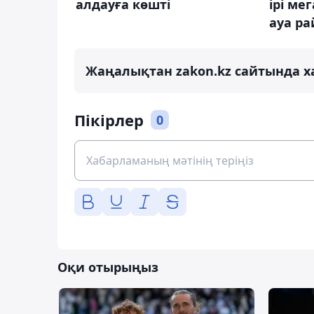
алдауға көшті
ірі ме
ауа р
Жаңалықтан zakon.kz сайтында х
Пікірлер
0
Оқи отырыңыз