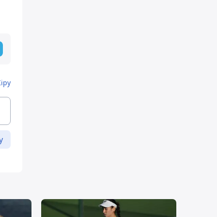
Кіру
у