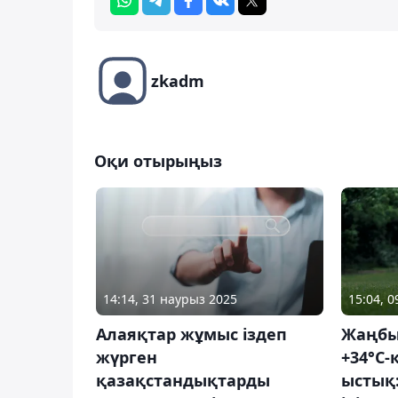
zkadm
Оқи отырыңыз
14:14, 31 наурыз 2025
15:04, 
Алаяқтар жұмыс іздеп
Жаңбы
жүрген
+34°С-
қазақстандықтарды
ыстық