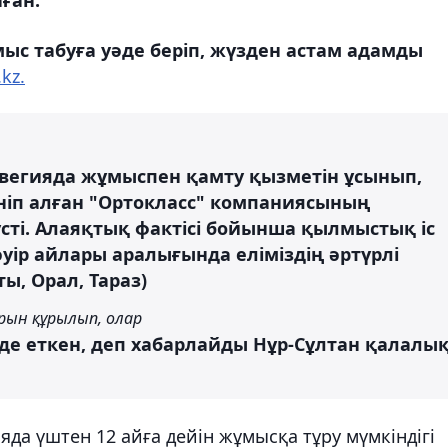
с табуға уәде беріп, жүзден астам адамды
kz.
вегияда жұмыспен қамту қызметін ұсынып,
іп алған "Ортокласс" компаниясының
сті. Алаяқтық фактісі бойынша қылмыстық іс
уір айлары аралығында еліміздің әртүрлі
ы, Орал, Тараз)
рын құрылып, олар
де еткен, деп хабарлайды Нұр-Сұлтан қалалы
да үштен 12 айға дейін жұмысқа тұру мүмкіндігі