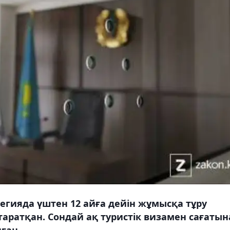
егияда үштен 12 айға дейін жұмысқа тұру
таратқан. Сондай ақ туристік визамен сағатын
ған.