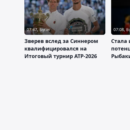
07:47, Бүгін
07:08, Б
Зверев вслед за Синнером
Cтала 
квалифицировался на
потен
Итоговый турнир ATP-2026
Рыбаки