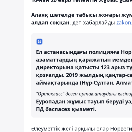
Алаяқ шетелде табысы жоғары жұмы
алдап соққан
, деп хабарлайды
zakon.
Ел астанасындағы полицияға Нор
азаматтардың қаражатын иемден
директорына қатысты 123 арыз тү
қозғалды. 2019 жылдың қаңтар-сә
аймақтарында (Нұр-Сұлтан, Алмат
"Ортокласс" деген ортақ атаудағы кәсіпо
Еуропадан жұмыс тауып беруді уә
ПД баспасөз қызметі.
Әлеуметтік желі арқылы олар Норвегия